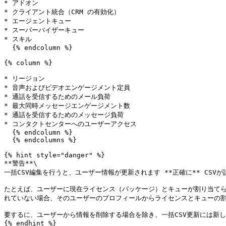
* アドオン

* クライアント統合（CRM の有効化）

* エージェントキュー

* スーパーバイザーキュー

* スキル

  {% endcolumn %}

{% column %}

* リージョン

* 音声およびビデオエンゲージメント定員

* 通話を受信するためのメール負荷

* 最大同時メッセージエンゲージメント数

* 通話を受信するためのメッセージ負荷

* コンタクトセンターへのユーザーアクセス

  {% endcolumn %}

  {% endcolumns %}

{% hint style="danger" %}

**警告**\

一括CSV編集を行うと、ユーザー情報が更新されます **正確に** CS
たとえば、ユーザーに現在ライセンス（パッケージ）とキューが割り当てら
れていない場合、そのユーザーのプロフィールからライセンスとキューの割
要するに、ユーザーから情報を削除する場合を除き、一括CSV更新には新
{% endhint %}
