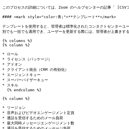
このプロセスの詳細については、Zoom のヘルプセンターの記事「 [CSVファイルを使用し
#### <mark style="color:青;">**テンプレート**</mark>

テンプレートを使用すると、管理者は標準化されたコンタクトセンターユ
別でも一括でも適用でき、ユーザーを更新する際には、管理者が上書きする
{% columns %}

{% column %}

* ロール

* ライセンス（パッケージ）

* アドオン

* クライアント統合（CRM の有効化）

* エージェントキュー

* スーパーバイザーキュー

* スキル

  {% endcolumn %}

{% column %}

* リージョン

* 音声およびビデオエンゲージメント定員

* 通話を受信するためのメール負荷

* 最大同時メッセージエンゲージメント数

* 通話を受信するためのメッセージ負荷
