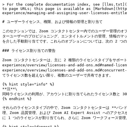
> For the complete documentation index, see [llms.txt](
to page URLs; this page is available as [Markdown](http
experience/managing-and-assigning-user-licenses-entitle
# ユーザーライセンス、権限、および情報の管理と割り当て

このセクションでは、Zoom コンタクトセンター内でのユーザー管理のオ
ターユーザーのプロビジョニング、エンタイトルメントの管理、情報のマッピ
を介した手動割り当てです。これらのオプションについては、次の 2 つの
### ライセンス割り当ての警告

Zoom コンタクトセンターは、主に 2 種類のライセンスタイプをサポートしています: [
experience/overview/licenses-and-add-ons.md#named-li
experience/overview/licenses-and-add-ons.m
てライセンス数を超えない限り、複数のユーザーで共有できます。

{% hint style="info" %}

**注**\

同時ライセンスの利用が、アカウントに割り当てられたライセンス数と 30
{% endhint %}

それらのライセンスタイプの中で、Zoom コンタクトセンターは **バンド
理、Zoom 品質管理、および Zoom AI Expert Assist 
に 1 つのライセンスが割り当てられ、さらに Zoom ワークフォース管理、Z
{% hint style="danger" %}
