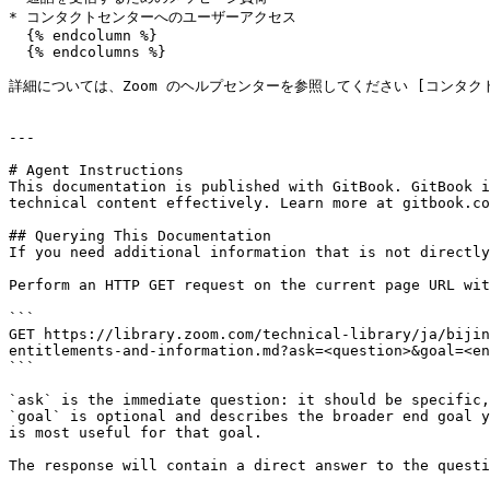
* コンタクトセンターへのユーザーアクセス

  {% endcolumn %}

  {% endcolumns %}

詳細については、Zoom のヘルプセンターを参照してください [コンタクトセンターユーザー
---

# Agent Instructions

This documentation is published with GitBook. GitBook i
technical content effectively. Learn more at gitbook.co
## Querying This Documentation

If you need additional information that is not directly
Perform an HTTP GET request on the current page URL wit
```

GET https://library.zoom.com/technical-library/ja/bijin
entitlements-and-information.md?ask=<question>&goal=<en
```

`ask` is the immediate question: it should be specific,
`goal` is optional and describes the broader end goal y
is most useful for that goal.

The response will contain a direct answer to the questi