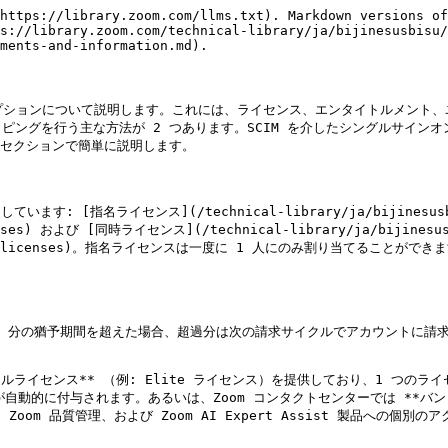
https://library.zoom.com/llms.txt). Markdown versions of
s://library.zoom.com/technical-library/ja/bijinesusbisu/
ments-and-information.md).

プションについて説明します。これには、ライセンス、エンタイトルメント、
ングを行う主な方法が 2 つあります。SCIM を介したシングルサインオン
セクションで簡単に説明します。

指名ライセンス](/technical-library/ja/bijinesusbisu/z
censes) および [同時ライセンス](/technical-library/ja/bijinesusb
d#concurrent-licenses)。指名ライセンスは一度に 1 人にのみ割り
 分の猶予期間を超えた場合、超過分は次の請求サイクルでアカウントに請求
ルライセンス** （例: Elite ライセンス）を提供しており、1 つのライ
へのアクセスが自動的に付与されます。あるいは、Zoom コンタクトセンターでは 
oom 品質管理、および Zoom AI Expert Assist 製品への個