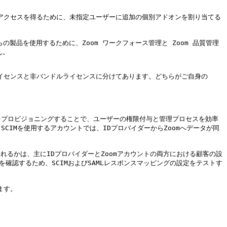
管理へのアクセスを得るために、未指定ユーザーに追加の個別アドオンを割り当てる
らの製品を使用するために、Zoom ワークフォース管理と Zoom 品質管理
。

イセンスと非バンドルライセンスに分けてあります。どちらがご自身の 
ザーをプロビジョニングすることで、ユーザーの権限付与と管理プロセスを効率
CIMを使用するアカウントでは、IDプロバイダーからZoomへデータが同
されるかは、主にIDプロバイダーとZoomアカウントの両方における顧客の設
を確認するため、SCIMおよびSAMLレスポンスマッピングの設定をテストす
す。
