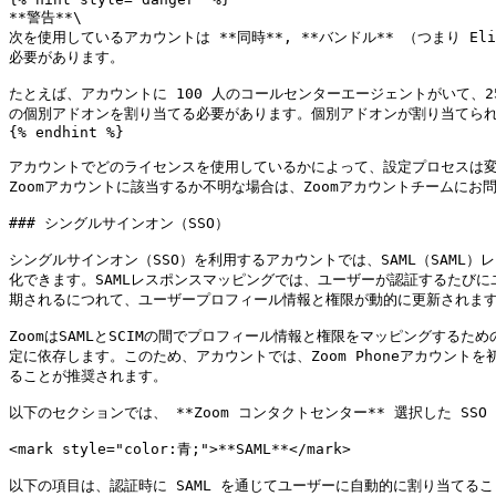
**警告**\

次を使用しているアカウントは **同時**, **バンドル** （つまり 
必要があります。

たとえば、アカウントに 100 人のコールセンターエージェントがいて、25 
の個別アドオンを割り当てる必要があります。個別アドオンが割り当てられて
{% endhint %}

アカウントでどのライセンスを使用しているかによって、設定プロセスは変
Zoomアカウントに該当するか不明な場合は、Zoomアカウントチームにお問
### シングルサインオン（SSO）

シングルサインオン（SSO）を利用するアカウントでは、SAML（SAML
化できます。SAMLレスポンスマッピングでは、ユーザーが認証するたびに
期されるにつれて、ユーザープロフィール情報と権限が動的に更新されます
ZoomはSAMLとSCIMの間でプロフィール情報と権限をマッピングする
定に依存します。このため、アカウントでは、Zoom Phoneアカウント
ることが推奨されます。

以下のセクションでは、 **Zoom コンタクトセンター** 選択した S
<mark style="color:青;">**SAML**</mark>

以下の項目は、認証時に SAML を通じてユーザーに自動的に割り当てるこ