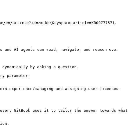
cle?id=zm_kb\&sysparm_article=KB0077757).

s and AI agents can read, navigate, and reason over 
 dynamically by asking a question.

ry parameter:

dmin-experience/managing-and-assigning-user-licenses-
user. GitBook uses it to tailor the answer towards what 
ion.
