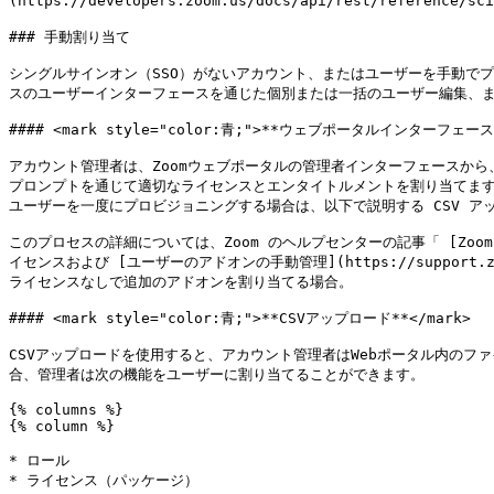
(https://developers.zoom.us/docs/api/rest/reference/
### 手動割り当て

シングルサインオン（SSO）がないアカウント、またはユーザーを手動でプ
スのユーザーインターフェースを通じた個別または一括のユーザー編集、また
#### <mark style="color:青;">**ウェブポータルインターフェース**
アカウント管理者は、Zoomウェブポータルの管理者インターフェースか
プロンプトを通じて適切なライセンスとエンタイトルメントを割り当てま
ユーザーを一度にプロビジョニングする場合は、以下で説明する CSV ア
このプロセスの詳細については、Zoom のヘルプセンターの記事「 [Zoom コンタクトセ
イセンスおよび [ユーザーのアドオンの手動管理](https://support.zoom.co
ライセンスなしで追加のアドオンを割り当てる場合。

#### <mark style="color:青;">**CSVアップロード**</mark>

CSVアップロードを使用すると、アカウント管理者はWebポータル内のフ
合、管理者は次の機能をユーザーに割り当てることができます。

{% columns %}

{% column %}

* ロール

* ライセンス（パッケージ）
