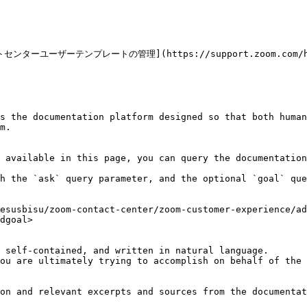
テンプレートの管理](https://support.zoom.com/hc/en/arti
s the documentation platform designed so that both human
m.

 available in this page, you can query the documentation
h the `ask` query parameter, and the optional `goal` que
esusbisu/zoom-contact-center/zoom-customer-experience/a
dgoal>

 self-contained, and written in natural language.

ou are ultimately trying to accomplish on behalf of the 
on and relevant excerpts and sources from the documentat