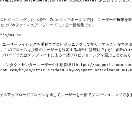
scim-api/methods/#operation/userScim2Create) およびオプション。
ロビジョニングしたい場合、Zoomウェブポータルでは、ユーザーの権限を管
はCSVファイルのアップロードによる一括編集です。

</mark>

ら、ユーザーライセンスを手動でプロビジョニングして割り当てることができ
す。このプロセスは少数のユーザーを設定する場合には有効ですが、多数のユ
ップロードまたはテンプレートによる一括プロビジョニングを選ぶことがありま
ンターユーザーの手動管理](https://support.zoom.com/hc/en/a
m/hc/en/article?id=zm_kb\&sysparm_article=KB006178
ァイルアップロードプロセスを通じてユーザーを一括でプロビジョニングでき