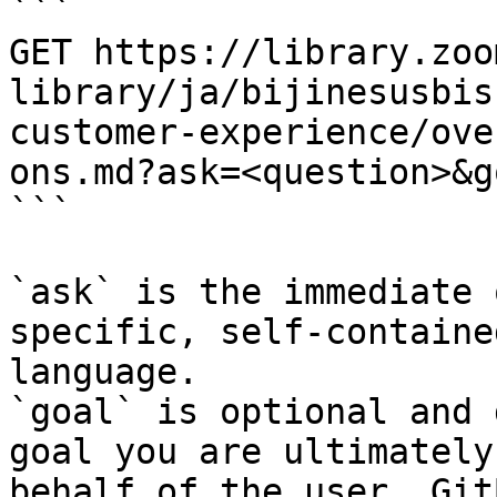
```

GET https://library.zoo
library/ja/bijinesusbis
customer-experience/ove
ons.md?ask=<question>&g
```

`ask` is the immediate 
specific, self-containe
language.

`goal` is optional and 
goal you are ultimately
behalf of the user. Git