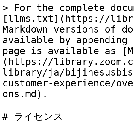
> For the complete docu
[llms.txt](https://libr
Markdown versions of do
available by appending 
page is available as [M
(https://library.zoom.c
library/ja/bijinesusbis
customer-experience/ove
ons.md).

# ライセンス
