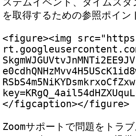
ステムイベント、タイムスタ
を取得するための参照ポイント
<figure><img src="https
rt.googleusercontent.co
SkgmWJGUVtvJnMNTi2EE9JV
e0cdhQNHzMvv4H5UScK1id8
RSbS4m5NiKYDsmkrxoCfZxw
key=KRgQ_4ail54dHZXUquL
</figcaption></figure>

Zoomサポートで問題をトラ