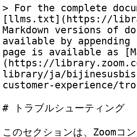
> For the complete docu
[llms.txt](https://libr
Markdown versions of do
available by appending 
page is available as [M
(https://library.zoom.c
library/ja/bijinesusbis
customer-experience/tro
# トラブルシューティング

このセクションは、Zoomコ