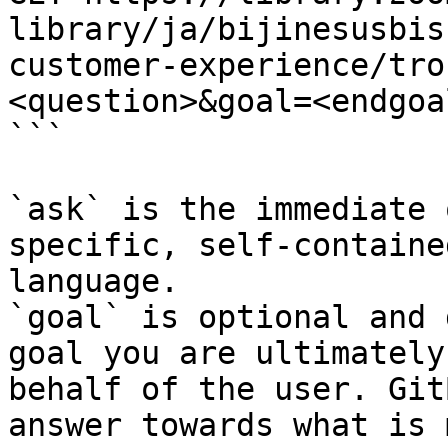
library/ja/bijinesusbis
customer-experience/tro
<question>&goal=<endgoal
```

`ask` is the immediate 
specific, self-containe
language.

`goal` is optional and 
goal you are ultimately
behalf of the user. Git
answer towards what is 