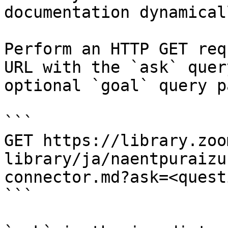
documentation dynamical
Perform an HTTP GET req
URL with the `ask` quer
optional `goal` query p
```

GET https://library.zoo
library/ja/naentpuraizu
connector.md?ask=<quest
```
