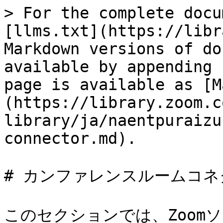
> For the complete docu
[llms.txt](https://libr
Markdown versions of do
available by appending 
page is available as [M
(https://library.zoom.c
library/ja/naentpuraizu
connector.md).

# カンファレンスルームコネ
このセクションでは、Zoom