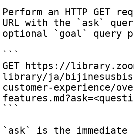
Perform an HTTP GET req
URL with the `ask` quer
optional `goal` query p
```

GET https://library.zoo
library/ja/bijinesusbis
customer-experience/ove
features.md?ask=<questi
```

`ask` is the immediate 