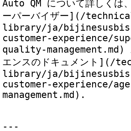
Auto QM について詳しく
ーパーバイザー](/technica
library/ja/bijinesusbis
customer-experience/sup
quality-management
エンスのドキュメント](/tech
library/ja/bijinesusbis
customer-experience/age
management.md).

---
