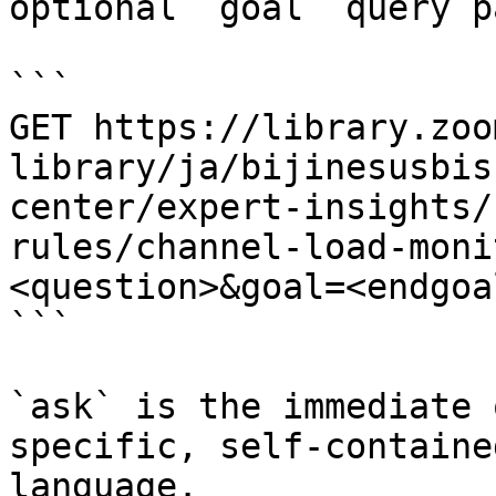
optional `goal` query p
```

GET https://library.zoo
library/ja/bijinesusbis
center/expert-insights/
rules/channel-load-moni
<question>&goal=<endgoal
```

`ask` is the immediate 
specific, self-containe
language.
