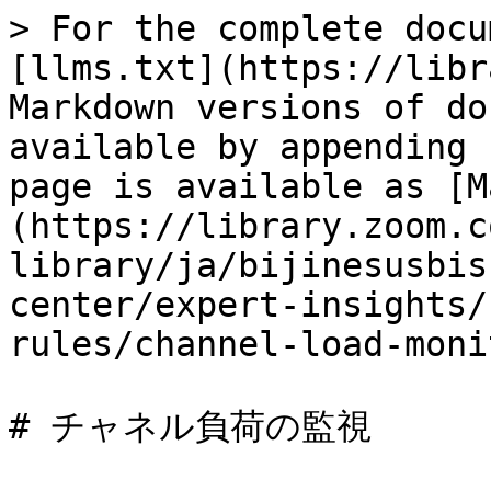
> For the complete docu
[llms.txt](https://libr
Markdown versions of do
available by appending 
page is available as [M
(https://library.zoom.c
library/ja/bijinesusbis
center/expert-insights/
rules/channel-load-moni
# チャネル負荷の監視
