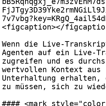
bB5Rqhqgxj_e7m3zVEnM7ds
FjJTgy3D39Yke2rmNGiLl9J
7v7vbg?key=KRgQ_4ail54d
<figcaption></figcaptio
Wenn die Live-Transkrip
Agenten auf ein Live-Tr
zugreifen und es durchs
wertvollen Kontext aus 
Unterhaltung erhalten, 
zu müssen, sich zu wied
#### <mark style="color