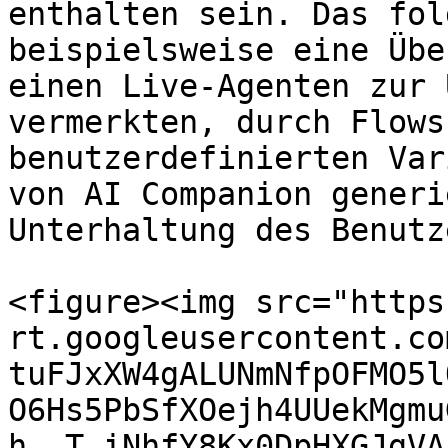
enthalten sein. Das fol
beispielsweise eine Übe
einen Live-Agenten zur 
vermerkten, durch Flows
benutzerdefinierten Var
von AI Companion generi
Unterhaltung des Benutz
<figure><img src="https
rt.googleusercontent.co
tuFJxXW4gALUNmNfpOFMO5l
O6Hs5PbSfXOejh4UUekMgmu
h__T_iNhfY8Kx0DpHXGJgVA