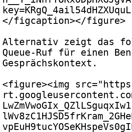
key=KRgQ_4ail54dHZXUquL
</figcaption></figure>

Alternativ zeigt das fo
Queue-Ruf für einen Ben
Gesprächskontext.

<figure><img src="https
rt.googleusercontent.co
LwZmVwoGIx_QZlLSguqxIw1
lWv8zC1HJSD5frKram_2GHe
vpEuH9tucYOSeKHspeVs0gI