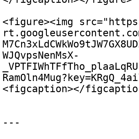
<figure><img src="https
rt.googleusercontent.co
M7Cn3xLdCWkWo9tJW7GX8UD
WJQvpsNenMsX-
_VPTFIWhTFfTho_plaaLqRU
RamOln4Mug?key=KRgQ_4ai
<figcaption></figcaptio
---
