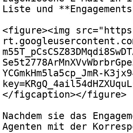
Liste und **Engagements
<figure><img src="https
rt.googleusercontent.co
m55T_pCsCSZ83DMqdi8SwDT
Se5t2778ArMnXVvWbrbrGpe
YCGmkHm5la5cp_JmR-K3jx9
key=KRgQ_4ail54dHZXUquL
</figcaption></figure>

Nachdem sie das Engagem
Agenten mit der Korresp