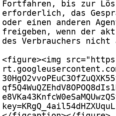
Fortfahren, bis zur Lös
erforderlich, das Gespr
oder einen anderen Agen
freigeben, wenn der akt
des Verbrauchers nicht 
<figure><img src="https
rt.googleusercontent.co
30HgO2vvoPEuC3OfZuQXK55
qf5Q4WuQZEhdV8OPOQ8dIs1
e8VKa43KnfcW0eSaMQUwzQS
key=KRgQ_4ail54dHZXUquL
</figcaption></figure>
