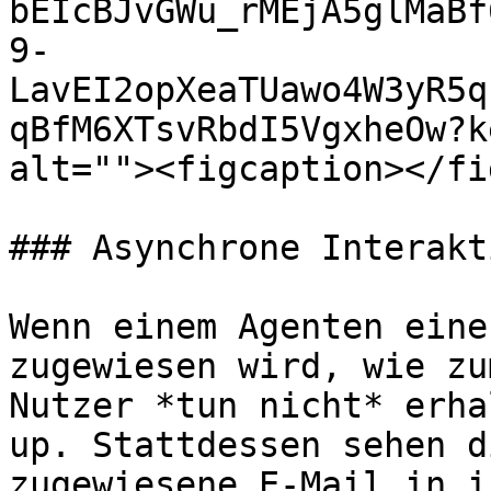
bEIcBJvGWu_rMEjA5glMaBf
9-
LavEI2opXeaTUawo4W3yR5q
qBfM6XTsvRbdI5VgxheOw?k
alt=""><figcaption></fi
### Asynchrone Interakt
Wenn einem Agenten eine
zugewiesen wird, wie zu
Nutzer *tun nicht* erha
up. Stattdessen sehen d
zugewiesene E-Mail in i