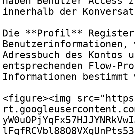
haben Benutzer Access z
innerhalb der Konversati
Die **Profil** Register
Benutzerinformationen, 
Adressbuch des Kontos u
entsprechenden Flow-Pro
Informationen bestimmt 
<figure><img src="https
rt.googleusercontent.co
yW0uOPjYqFx57HJJYNRkVwI
lFgfRCVbl88O8VXqUnPts53