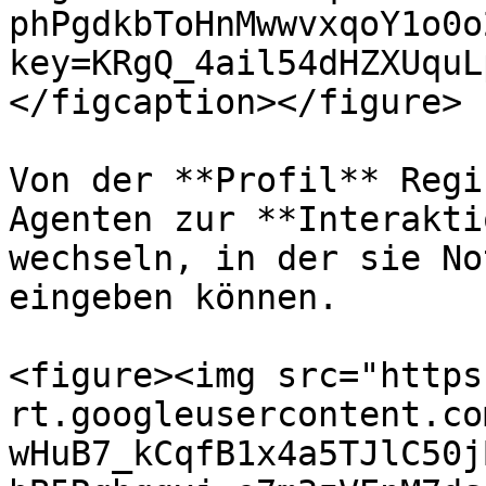
phPgdkbToHnMwwvxqoY1o0o
key=KRgQ_4ail54dHZXUquL
</figcaption></figure>

Von der **Profil** Regi
Agenten zur **Interakti
wechseln, in der sie No
eingeben können.

<figure><img src="https
rt.googleusercontent.co
wHuB7_kCqfB1x4a5TJlC50j