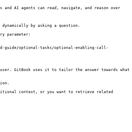
s and AI agents can read, navigate, and reason over 
 dynamically by asking a question.

ry parameter:

ld-guide/optional-tasks/optional-enabling-call-
user. GitBook uses it to tailor the answer towards what 
ion.

itional context, or you want to retrieve related 