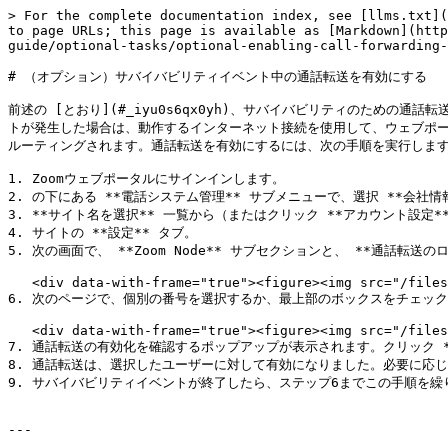
> For the complete documentation index, see [llms.txt](
to page URLs; this page is available as [Markdown](http
guide/optional-tasks/optional-enabling-call-forwarding-
# （オプション）サバイバビリティイベント中の通話転送を有効にする

前述の [とおり](#_iyu0s6qx0yh)、サバイバビリティのための
トが発生した場合は、動作するインターネット接続を使用して、ウェブポータル
ルーティングされます。通話転送を有効にするには、次の手順を実行します:
1. Zoomウェブポータルにサインインします。

2. の下にある **電話システム管理** サブメニューで、選択 **会社情報*
3. **サイト名を選択** 一覧から（またはクリック **アカウント設定*
4. サイトの **設定** タブ。

5. 次の画面で、 **Zoom Node** サブセクションと、 **通話転
   <div data-with-frame="true"><figure><img src="/files/2fe57c4bf6bf798362cbfbde2e91e4f492fa9e08" alt="" width="563"><figcaption></figcaption></figure></div>

6. 次のページで、個別の番号を選択するか、最上部のボックスをチェック
   <div data-with-frame="true"><figure><img src="/files/ebdc2fdd83586ddf3aa61ae18e6e45403b519622" alt=""><figcaption></figcaption></figure></div>

7. 通話転送の有効化を確認するポップアップが表示されます。クリック **
8. 通話転送は、選択したユーザーに対して有効になりました。必要に応
9. サバイバビリティイベントが終了したら、ステップ6までこの手順を繰
---
