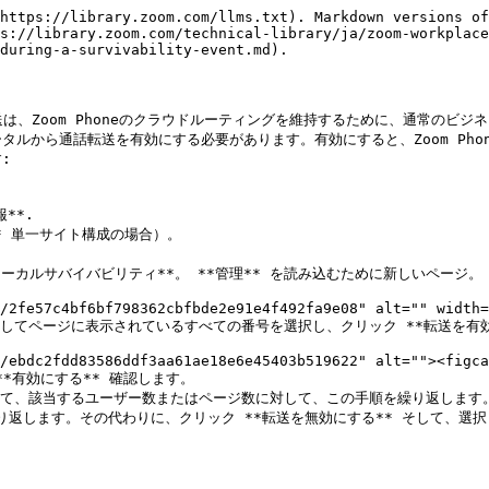
https://library.zoom.com/llms.txt). Markdown versions of
s://library.zoom.com/technical-library/ja/zoom-workplace
during-a-survivability-event.md).

通話転送は、Zoom Phoneのクラウドルーティングを維持するために、通常
から通話転送を有効にする必要があります。有効にすると、Zoom Phon


*.

* 単一サイト構成の場合）。

送のローカルサバイバビリティ**。 **管理** を読み込むために新しいページ。

してページに表示されているすべての番号を選択し、クリック **転送を有効に
有効にする** 確認します。

じて、該当するユーザー数またはページ数に対して、この手順を繰り返します。
り返します。その代わりに、クリック **転送を無効にする** そして、選