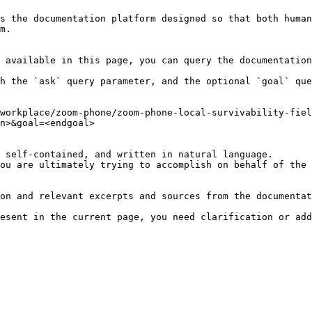
s the documentation platform designed so that both human
m.

 available in this page, you can query the documentation
h the `ask` query parameter, and the optional `goal` que
workplace/zoom-phone/zoom-phone-local-survivability-fie
n>&goal=<endgoal>

 self-contained, and written in natural language.

ou are ultimately trying to accomplish on behalf of the 
on and relevant excerpts and sources from the documentat
esent in the current page, you need clarification or add