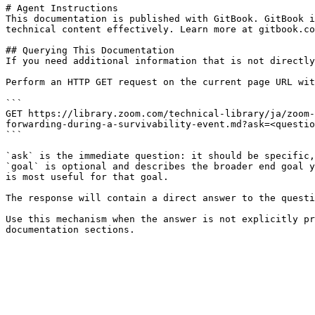
# Agent Instructions

This documentation is published with GitBook. GitBook i
technical content effectively. Learn more at gitbook.co
## Querying This Documentation

If you need additional information that is not directly
Perform an HTTP GET request on the current page URL wit
```

GET https://library.zoom.com/technical-library/ja/zoom-
forwarding-during-a-survivability-event.md?ask=<questio
```

`ask` is the immediate question: it should be specific,
`goal` is optional and describes the broader end goal y
is most useful for that goal.

The response will contain a direct answer to the questi
Use this mechanism when the answer is not explicitly pr