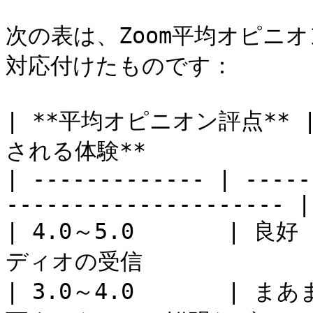
次の表は、Zoom平均オピニ
対応付けたものです：

| **平均オピニオン評点** 
される体験**              
| ------------- | -----
--------------------- |

| 4.0～5.0       | 良
ディオの受信              
| 3.0～4.0       | 