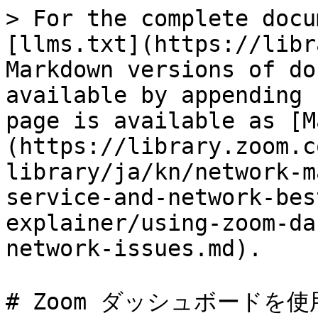
> For the complete docu
[llms.txt](https://libr
Markdown versions of do
available by appending 
page is available as [M
(https://library.zoom.c
library/ja/kn/network-m
service-and-network-bes
explainer/using-zoom-da
network-issues.md).

# Zoom ダッシュボード