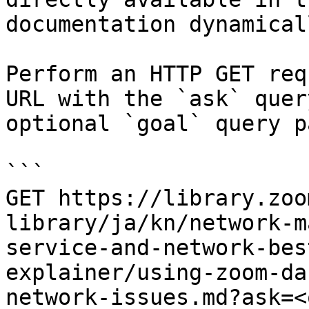
documentation dynamical
Perform an HTTP GET req
URL with the `ask` quer
optional `goal` query p
```

GET https://library.zoo
library/ja/kn/network-m
service-and-network-bes
explainer/using-zoom-da
network-issues.md?ask=<