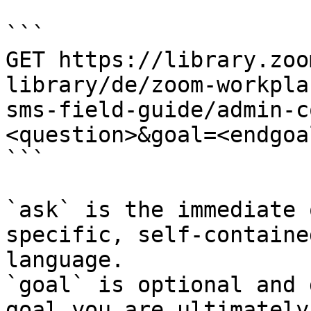
```

GET https://library.zoo
library/de/zoom-workpla
sms-field-guide/admin-c
<question>&goal=<endgoal
```

`ask` is the immediate 
specific, self-containe
language.

`goal` is optional and 
goal you are ultimately