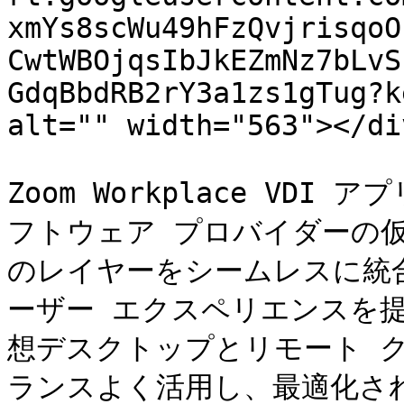
xmYs8scWu49hFzQvjrisqoO
CwtWBOjqsIbJkEZmNz7bLvS
GdqBbdRB2rY3a1zs1gTug?k
alt="" width="563"></div
Zoom Workplace VD
フトウェア プロバイダーの仮
のレイヤーをシームレスに統
ーザー エクスペリエンスを
想デスクトップとリモート 
ランスよく活用し、最適化さ