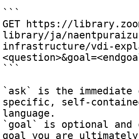
```

GET https://library.zoo
library/ja/naentpuraizu
infrastructure/vdi-expl
<question>&goal=<endgoal
```

`ask` is the immediate 
specific, self-containe
language.

`goal` is optional and 
goal you are ultimately