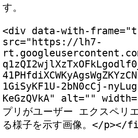
す。

<div data-with-frame="t
src="https://lh7-
rt.googleusercontent.co
q1zQI2wjlXzTxOFkLgodlf0
41PHfdiXCWKyAgsWgZKYzCN
1GiSyKF1U-2bN0cCj-nyLug
KeGzQVkA" alt="" width
プリがユーザー エクスペリ
る様子を示す画像。</p></figca