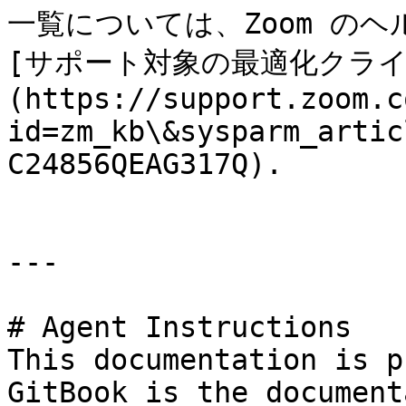
一覧については、Zoom の
[サポート対象の最適化クライ
(https://support.zoom.c
id=zm_kb\&sysparm_artic
C24856QEAG317Q).

---

# Agent Instructions

This documentation is p
GitBook is the document