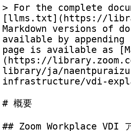
> For the complete docu
[llms.txt](https://libr
Markdown versions of do
available by appending 
page is available as [M
(https://library.zoom.c
library/ja/naentpuraizu
infrastructure/vdi-expl
# 概要

## Zoom Workplace VD