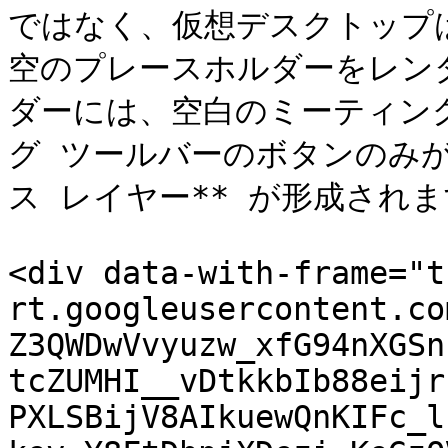
ではなく、仮想デスクトップは主に
空のプレースホルダーをレン
ダーには、空白のミーティン
グ ツールバーのボタンのみが
ス レイヤー** が形成されま
<div data-with-frame="t
rt.googleusercontent.co
Z3QWDwVvyuzw_xfG94nXGSn
tcZUMHI__vDtkkbIb88eijr
PXLSBijV8AIkuewQnKIFc_l