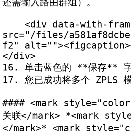
还需输入路由群组）。

    <div data-with-frame="true"><figure><img 
src="/files/a581af8dcbe
f2" alt=""><figcaption>
</div>

16. 单击蓝色的 **保存** 
17. 您已成功将多个 ZPLS 
#### <mark style="c
关联</mark> *<mark sty
</mark>* <mark style