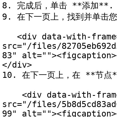
8. 完成后，单击 **添加**.

9. 在下一页上，找到并单击您
   <div data-with-frame="true"><figure><img 
src="/files/82705eb692d
83" alt=""><figcaption>
</div>

10. 在下一页上，在 **节点*
    <div data-with-frame="true"><figure><img 
src="/files/5b8d5cd83ad
99" alt=""><figcaption>