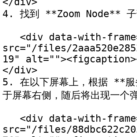
</div>

4. 找到 **Zoom Node**
   <div data-with-frame="true"><figure><img 
src="/files/2aaa520e285
19" alt=""><figcaption>
</div>

5. 在以下屏幕上，根据 **服
于屏幕右侧，随后将出现一个弹
   <div data-with-frame="true"><figure><img 
src="/files/88dbc622c20