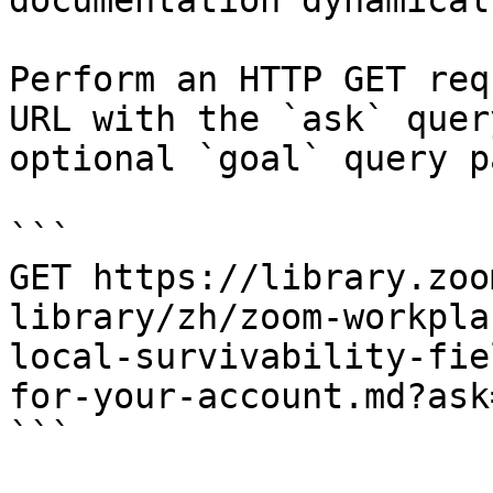
documentation dynamical
Perform an HTTP GET req
URL with the `ask` quer
optional `goal` query p
```

GET https://library.zoo
library/zh/zoom-workpla
local-survivability-fie
for-your-account.md?ask
```
