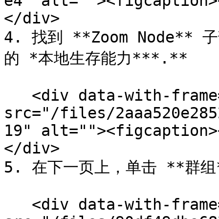
e4" alt=""><figcaption>
</div>

4. 找到 **Zoom Node*
的 *本地生存能力***.**

   <div data-with-frame="true"><figure><img 
src="/files/2aaa520e285
19" alt=""><figcaption>
</div>

5. 在下一页上，单击 **群组*
   <div data-with-frame="true"><figure><img 