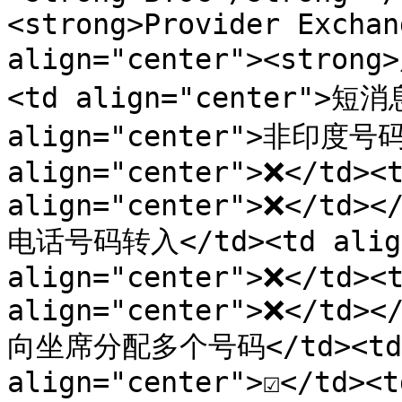
<strong>Provider Exchan
align="center"><strong
<td align="center">短消
align="center">非印度号码<
align="center">❌</td><t
align="center">❌</td></
电话号码转入</td><td align
align="center">❌</td><t
align="center">❌</td></
向坐席分配多个号码</td><td ali
align="center">☑️</td><t