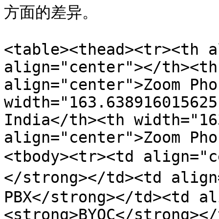
方面的差异。

<table><thead><tr><th a
align="center"></th><th
align="center">Zoom Pho
width="163.638916015625
India</th><th width="16
align="center">Zoom Pho
<tbody><tr><td align=
</strong></td><td alig
PBX</strong></td><td al
<strong>BYOC</strong></