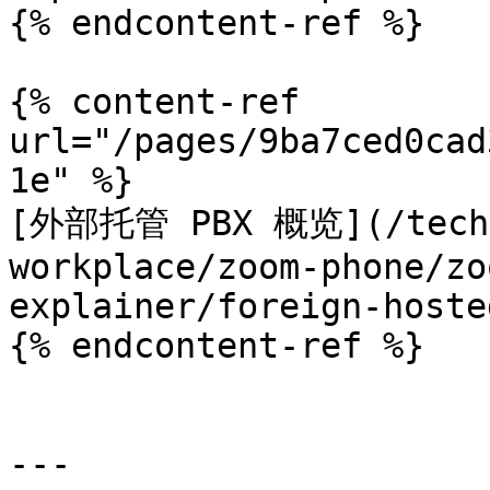
{% endcontent-ref %}

{% content-ref 
url="/pages/9ba7ced0cad
1e" %}

[外部托管 PBX 概览](/techni
workplace/zoom-phone/zo
explainer/foreign-hoste
{% endcontent-ref %}

---
