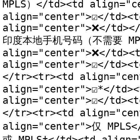
MPLS）</td><td align="ce
align="center">☑️</td><t
align="center">❌</td></
印度本地手机号码（不需要 MPLS
align="center">❌</td><t
align="center">☑️</td><t
</tr><tr><td align="ce
align="center">☑️*</td><
align="center">☑️</td><
</tr><tr><td align="ce
align="center">仅 MPLS
或 MPLS†</td><td align