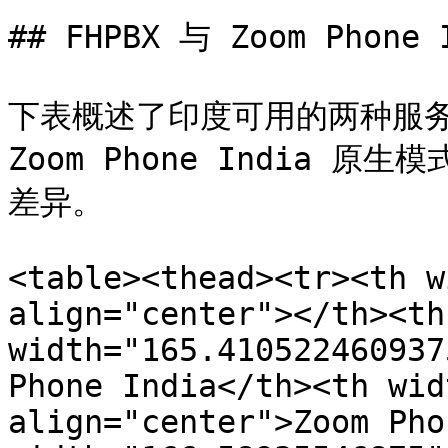
## FHPBX 与 Zoom Phon
下表概述了印度可用的两种服务
Zoom Phone India 原
差异。

<table><thead><tr><th w
align="center"></th><th
width="165.410522460937
Phone India</th><th wid
align="center">Zoom Pho