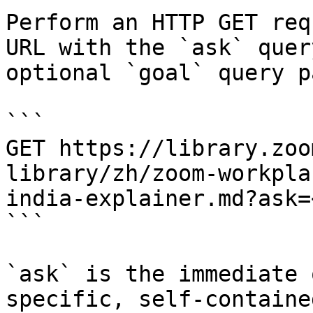
Perform an HTTP GET req
URL with the `ask` quer
optional `goal` query p
```

GET https://library.zoo
library/zh/zoom-workpla
india-explainer.md?ask=
```

`ask` is the immediate 
specific, self-containe