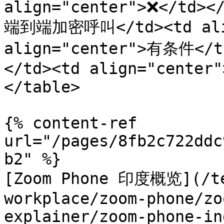
align="center">❌</td></
端到端加密呼叫</td><td align
align="center">有条件</t
</td><td align="center"
</table>

{% content-ref 
url="/pages/8fb2c722ddc
b2" %}

[Zoom Phone 印度概览](/te
workplace/zoom-phone/zo
explainer/zoom-phone-in