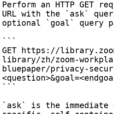
Perform an HTTP GET req
URL with the `ask` quer
optional `goal` query p
```

GET https://library.zoo
library/zh/zoom-workpla
bluepaper/privacy-secur
<question>&goal=<endgoal
```

`ask` is the immediate 