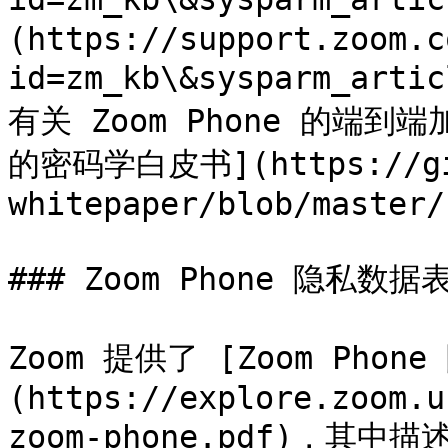
(https://support.zoom.c
id=zm_kb\&sysparm_ar
有关 Zoom Phone 的端到
的密码学白皮书](https://git
whitepaper/blob/master/
### Zoom Phone 隐私数据表
Zoom 提供了 [Zoom Phon
(https://explore.zoom.u
zoom-phone.pdf)，其