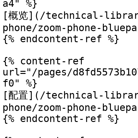
a4" %}

[概览](/technical-librar
phone/zoom-phone-bluepa
{% endcontent-ref %}

{% content-ref 
url="/pages/d8fd5573b10
f0" %}

[配置](/technical-librar
phone/zoom-phone-bluepa
{% endcontent-ref %}
