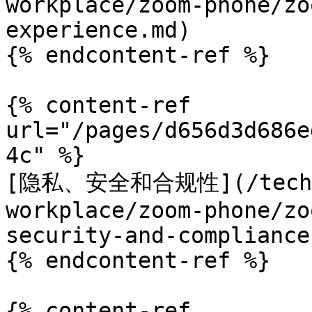
workplace/zoom-phone/zo
experience.md)

{% endcontent-ref %}

{% content-ref 
url="/pages/d656d3d686e
4c" %}

[隐私、安全和合规性](/technic
workplace/zoom-phone/zo
security-and-compliance.
{% endcontent-ref %}

{% content-ref 