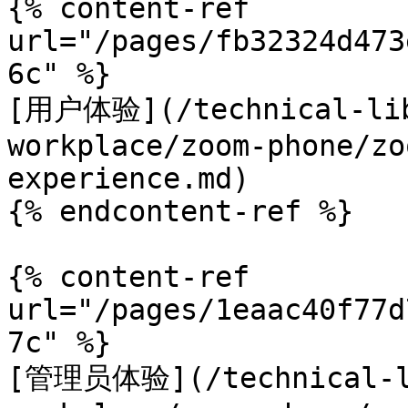
{% content-ref 
url="/pages/fb32324d473
6c" %}

[用户体验](/technical-lib
workplace/zoom-phone/zo
experience.md)

{% endcontent-ref %}

{% content-ref 
url="/pages/1eaac40f77d
7c" %}

[管理员体验](/technical-li