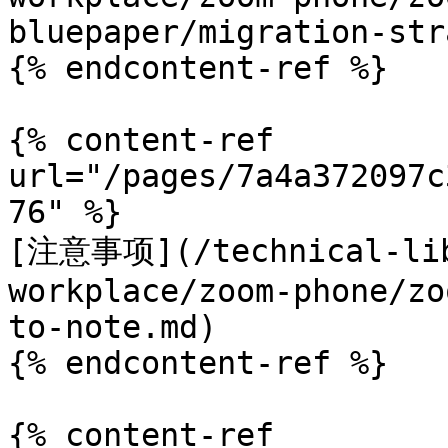
bluepaper/migration-str
{% endcontent-ref %}

{% content-ref 
url="/pages/7a4a372097c
76" %}

[注意事项](/technical-lib
workplace/zoom-phone/zo
to-note.md)

{% endcontent-ref %}

{% content-ref 