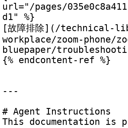
url="/pages/035e0c8a411
d1" %}

[故障排除](/technical-lib
workplace/zoom-phone/zo
bluepaper/troubleshooti
{% endcontent-ref %}

---

# Agent Instructions

This documentation is p