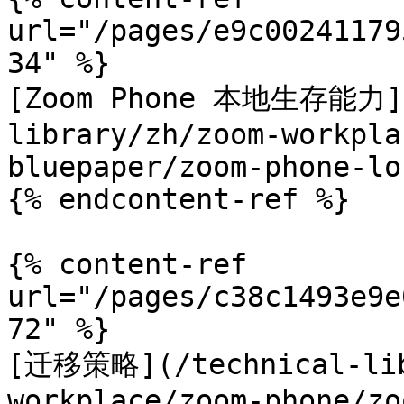
url="/pages/e9c00241179
34" %}

[Zoom Phone 本地生存能力](
library/zh/zoom-workpla
bluepaper/zoom-phone-lo
{% endcontent-ref %}

{% content-ref 
url="/pages/c38c1493e9e
72" %}

[迁移策略](/technical-lib
workplace/zoom-phone/zo