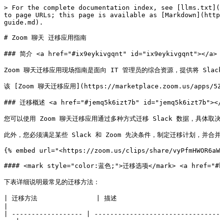
> For the complete documentation index, see [llms.txt](https://library.zoom.com/llms.txt). Markdown versions of documentation pages are available by appending `.md` to page URLs; this page is available as [Markdown](https://library.zoom.com/technical-library/zh/zoom-workplace/zoom-chat/zoom-team-chat-migration-app-field-guide.md).

# Zoom 聊天 迁移应用指南

### 简介 <a href="#ix9eykivgqnt" id="ix9eykivgqnt"></a>

Zoom 聊天迁移应用现场指南是面向 IT 管理员的综合资源，提供将 Slack 工作区转移至 Zoom 聊天的分步说明。其涵盖迁移公开频道、私密频道和私信的关键流程，同时保持数据完整性和用户通信历史记录。

该 [Zoom 聊天迁移应用](https://marketplace.zoom.us/apps/5ZXfqVPZSfqBYeCR9VLsBg) 采用双引擎架构，将 Slack 工作区数据转移到 Zoom 聊天环境。系统管理员可访问多种迁移路径。

### 迁移概述 <a href="#jemq5k6izt7b" id="jemq5k6izt7b"></a>

您可以使用 Zoom 聊天迁移应用通过多种方式迁移 Slack 数据，具体取决于您所在组织的规模、Slack 套餐和安全要求。

此外，您必须满足某些 Slack 和 Zoom 先决条件，制定迁移计划，并合并您的 Slack 工作区。本节概述这些先决条件和注意事项。

{% embed url="<https://zoom.us/clips/share/vyPfmHWOR6aWxPeWe_m-1A>" %}

#### <mark style="color:蓝色;">迁移选项</mark> <a href="#h29eaaqgvd9c" id="h29eaaqgvd9c"></a>

下表详细说明最常见的迁移方法：

| 迁移方法               | 描述                                          | 最适合                           | 要求                                   | 优势                           |
| ------------------ | ------------------------------------------- | ----------------------------- | ------------------------------------ | ---------------------------- |
| **API 迁移（基于应用）**   | 使用迁移应用直接连接到 Slack API 并传输数据。支持公开频道、私密频道和私信。 | 较小的组织，或可行获取用户授权的情况            | 对于私密聊天和私信，用户必须授权访问其数据                | 直接从 Slack 完全自动化、无缝地传输数据      |
| **导入工具迁移（基于文件）**   | 使用 Slack 导出文件通过 Zoom 的导入工具迁移数据              | 采用 Slack Plus 或企业版 Grid 套餐的组织 | 管理员必须从 Slack 管理员仪表板导出 Slack 数据       | 无需用户授权；非常适合批量迁移，尤其是私密聊天      |
| **混合方法（API + 导入）** | 结合 API 和导入方法：通过 API 迁移公开频道；通过导入工具迁移私密频道和私信  | 希望避免用户授权复杂性的中大型组织             | 同时具备 Slack 导出和基于应用的 API 迁移设置的管理员访问权限 | 避免私密聊天的用户授权阻碍，同时保持公开频道迁移的自动化 |

**系统限制**

迁移过程受特定限制：

* **单个作业最大容量**：12 个月的历史数据
* **总迁移窗口**：60 个月（5 年）
* **作业并发性**：一次只能运行一个作业

这种技术架构可在保持安全协议和数据完整性的同时，系统化地迁移企业版通信数据。

#### <mark style="color:蓝色;">Slack 到 Zoom 的数据映射</mark> <a href="#z9gs91q4zgvi" id="z9gs91q4zgvi"></a>

以下映射详细信息表可帮助您在迁移前了解 Slack 与 Zoom 聊天之间的关联：

| Slack 功能/特性    | Zoom 聊天对应项 | 备注                            |
| -------------- | ---------- | ----------------------------- |
| 公开频道           | 公开频道       | 自动迁移                          |
| 私密频道           | 私密频道       | 需要用户批准                        |
| 私信（DM）         | 一对一聊天      | 需要用户批准                        |
| 群组私信           | 群组聊天       | 需要用户批准                        |
| 线程             | 内嵌回复       | 不像 Slack 那样完全采用线程式结构，但会保留回复顺序 |
| @ 提及           | @ 提及       | 行为相同                          |
| 反应             | 表情反应       | 行为相同                          |
| 文件             | 共享文件       | 需要启用云存储                       |
| 已置顶/已固定消息      | 加星标消息      | 已置顶/已固定消息会变为加星标               |
| Slack 机器人/应用消息 | 仅文本（无卡片）   | 富应用卡片将不会迁移                    |

#### <mark style="color:蓝色;">账户和权限先决条件</mark> <a href="#pppv0j3jhmh6" id="pppv0j3jhmh6"></a>

在继续之前，您必须检查您的 Slack 和 Zoom 账户级别以及管理员权限。

* 一个 **专业版、商业版、企业版或教育** 需要 Zoom 账户。
* Slack 和 Zoom **管理员权限** 需要用于授权迁移。

{% hint style="info" %}
安装 Zoom Marketplace 应用的管理员必须在网页门户中访问角色管理。他们必须确保自己被分配了正确的聊天管理权限—— **编辑** 必须为以下项选中复选框： **聊天频道** 和 **聊天消息** 角色。否则，由于权限不足，他们将无法授权 Zoom Slack Migration 应用。
{% endhint %}

* 必须为以下项启用云存储： **消息/文件保留**.

**Slack API：范围