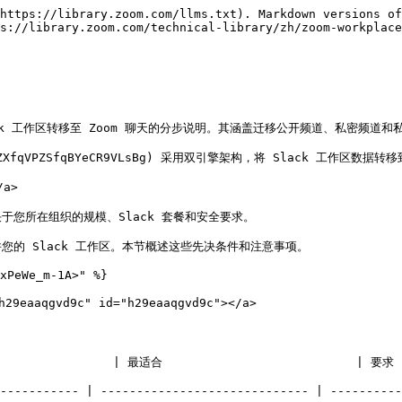
、权限和速率限制**

Slack API 用于获取您的 Slack 用户、频道和消息数据。这些数据类型有速率限制，对于 Slack 工作区，每分钟只允许一定数量的请求。在规划迁移时间表时，这一点非常重要。

**Slack 迁移任务性能基准**

以下表格提供了 Slack 迁移的估算值。

{% tabs %}
{% tab title="按迁移实施方法进行的性能比较分析" %}

| 迁移方法     | 数据范围 | 每个频道的处理时间 | 预计迁移时间\*        |
| -------- | ---- | --------- | --------------- |
| 导入迁移     | 约2周  | 5-10秒     | 每个频道45秒 - 1分15秒 |
| 基于API的迁移 | 约2周  | 20-30秒    | 每个频道3-5分钟       |

<sub>*\*基于拥有一年历史数据的中型 Slack 工作区*</sub>
{% endtab %}
{% endtabs %}

迁移作业会遇到两个根本性的瓶颈，它们会直接影响实施时间表和资源规划。文件传输处理限制会影响导入和基于 API 的迁移方法，造成性能约束，因此在部署规划期间需要合理分配带宽并采用传输优化策略。基于 API 的迁移作业还会因 Slack 的原生 API 限流机制而面临额外的性能限制。这些约束不会影响导入迁移，但会显著影响基于 API 的实现，因此需要延长处理窗口并仔细进行作业安排，以优化吞吐量，同时保持合规性并遵守平台限制。

虽然您的 Slack 工作区可能包含数百或数千个频道，但频道活动分布遵循可预测的模式，这会直接影响迁移性能和资源分配需求。高活动频道具有大量消息历史、文件附件和用户交互，因此需要上述基准处理时间的完整时长。不过，大多数工作区频道通常活动很少——仅包含简短对话、公告或已归档的讨论——其迁移速度明显快于基准估计。

**所需管理员权限和作用域**

Zoom App Marketplace 需要以下管理员权限和在 Zoom 租户内的范围：

* **聊天管理 > 聊天频道 = 编辑**
* **聊天消息 = 编辑**

Zoom 迁移工具使用内部 API，这些 API 需要以下 Zoom 应用权限范围：

* `聊天_消息:写入:管理员`
* `即时聊天:机器人`
* `聊天_频道:写入:管理员`
* `用户:写入:管理员`

由 Zoom 构建的 Slack 应用将在管理员通过迁移工具连接到工作区时自动安装到 Slack 租户中。Slack 应用使用

OAuth2 身份验证[ 以连接 Zoom，并为数据迁移提供授权令牌。用户必须授权迁移私密对话（DM、群组聊天和私有频道）。](https://api.slack.com/authentication/oauth-v2) 以连接 Zoom，并为数据迁移提供授权令牌。用户必须授权迁移私密对话（DM、群组聊天和私有频道）。

你还必须为此设置选项 **仅允许来自 Slack 目录的应用** 到 **关闭**，这使得 Slack 应用可以在创建 工作区 连接后安装。还需要以下 Slack 权限范围：

* `files:read`
* `channels:history`
* `channels:read`
* `groups:history`
* `groups:read`
* `im:history`
* `im:read`
* `mpim:history`
* `mpim:read`
* `pins:read`
* `stars:read`
* `users:read`
* `users:read.电子邮件`

#### <mark style="color:蓝色;">迁移注意事项</mark> <a href="#id-2upmrqx4xrqh" id="id-2upmrqx4xrqh"></a>

提前考虑迁移策略将节省精力，并确保平台之间平稳过渡。作为一个高层示例，Zoom提供了以下策略概述：

1. 决定要迁移哪些 Slack 工作区（一个或多个）
2. 选择要迁移的数据：
   1. 公开频道（自动迁移）
   2. 私密频道和直接消息（DM）（需要用户授权）
   3. 机器人和/或应用消息
3. 确定最适合你需求的迁移方式
4. 为迁移设置时间范围（每个任务最长可达一年）
5. 与用户沟通私密消息审批事宜

**Slack 工作区整合**

对于使用多个 Slack 工作区的组织，例如企业版 Grid 用户，迁移到 Zoom 聊天会将所有工作区整合到一个账户中。

为区分不同的工作区，Zoom 会将原始工作区名称附加到频道和聊天名称中。例如：

* 原始 Slack 频道：
  * **#工程** （具有名为“US Team”的工作区）
* 已迁移的 Zoom 频道：
  * **#工程：美国团队**

此整合可确保所有数据迁移到单个 Zoom 聊天账户，同时保留原始工作区上下文。共享空间可为特定团队或部门提供额外结构，使组织和访问内容更加容易。

**聊天数据整合**

拥有超过 100 名用户的工作区可能包含数以万计从未归档或删除的私密群组聊天和私信，即使这些用户已被移出公司也是如此。这会导致私有迁移任务比公共任务耗时显著更长。

管理员应通过手动归档这些旧对话，或更新其 Slack 保留期限以自动删除它们，来清理旧数据。

Zoom 建议验证哪些数据需要作为有效数据保留在 Zoom 聊天中，以及哪些数据可为任何未来的法律、合规性、风险缓解、人力资源或其他目的进行归档。

{% hint style="success" %}
虽然您可以将更多 Slack 数据复制到 Zoom 聊天中，Zoom 建议 **仅复制一 (1) 年的有效数据，并将其余数据归档**。大多数用户很少需要搜索超过一年的数据来履行其角色并进行沟通。Zoom 建议以较小的三到六个月批次创建迁移作业，以成功迁移数据。
{% endhint %}

此外，务必考虑数据当前是存储在 Slack 中，还是与用于 DLP、电子数据发现或归档的第三方服务集成。

**聊天历史记录保留**

由于 Slack 完全基于云，而 Zoom 提供更精细的保留选项，因此从 Slack 迁移到 Zoom 时存在多项与保留相关的注意事项：

* Zoom 同时提供本地设备存储和云存储。 [本地设备存储](https://support.zoom.com/hc/en/article?id=zm_kb\&sysparm_article=KB0063423) 可设置为一天 (1) 至七年 (7)。 [云存储](https://support.zoom.com/hc/en/article?id=zm_kb\&sysparm_article=KB0067567) 可禁用或设置为 7 年的保留期。
* [保留策略](https://support.zoom.com/hc/en/article?id=zm_kb\&sysparm_article=KB0060329) 可在用户的账户和群组级别进行配置。
* 管理员可根据需要为各个频道设置特定的保留时间。
* 管理员可为私信或群组聊天指定一项保留策略，并为聊天频道设置另一项策略。
* 对于聊天历史记录报告，Zoom 建议存储已编辑消息的修订版本和删除记录。

请参阅 Zoom 支持文章 [存储 Zoom 聊天消息历史记录](https://support.zoom.com/hc/en/article?id=zm_kb\&sysparm_article=KB0060329) 以了解更多有关聊天历史记录保留的信息。

### 最佳实践 <a href="#ingmqmxix4r2" id="ingmqmxix4r2"></a>

#### <mark style="color:蓝色;">迁移前的最佳实践</mark> <a href="#est83jfa09dc" id="est83jfa09dc"></a>

请遵循以下建议，以简化迁移