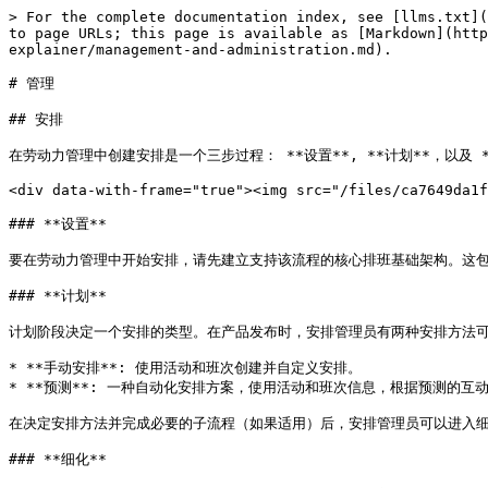
> For the complete documentation index, see [llms.txt](https://library.zoom.com/llms.txt). Markdown versions of documentation pages are available by appending `.md` to page URLs; this page is available as [Markdown](https://library.zoom.com/technical-library/zh/shang-ye-ban-fu-wu/zoom-workforce-management/workforce-management-explainer/management-and-administration.md).

# 管理

## 安排

在劳动力管理中创建安排是一个三步过程： **设置**, **计划**，以及 **细化**.

<div data-with-frame="true"><img src="/files/ca7649da1fb5a57df72796f7d2c0dc508bde874c" alt=""></div>

### **设置**

要在劳动力管理中开始安排，请先建立支持该流程的核心排班基础架构。这包括创建将与坐席关联的安排群组、活动和班次。一旦这些基础架构元素在特定的安排群组中就位，安排管理员就可以进入计划阶段。

### **计划**

计划阶段决定一个安排的类型。在产品发布时，安排管理员有两种安排方法可用：

* **手动安排**: 使用活动和班次创建并自定义安排。
* **预测**: 一种自动化安排方案，使用活动和班次信息，根据预测的互动量来安排坐席，但可能需要 *一些* 手动调整。

在决定安排方法并完成必要的子流程（如果适用）后，安排管理员可以进入细化阶段。

### **细化**

细化阶段包括对安排或预测进行微调，以确保活动和班次覆盖充足。对于手动安排，这意味着确认您的已安排覆盖能够满足预期需求。对于预测，请确认针对预期互动量有足够的净人员配置。

## 预测 <a href="#b8xwqp9xalso" id="b8xwqp9xalso"></a>

### **创建预测**

使用预测来预估未来呼叫中心的互动量并保持充足的人员配置。虽然预测依赖于额外安排基础架构的建设——例如安排群组——但创建预测可分为三个阶段： **初始化**, **预览**，以及 **发布**.

<div data-with-frame="true"><img src="/files/66f414a7de100a5969650d48c5147a0364c2ff5a" alt=""></div>

### **初始化**

初始化阶段利用现有基础架构，尤其是安排群组。如果某个安排群组已设置至少一个呼叫中心队列及其关联坐席，则剩余步骤是定义预测的关键方面。这包括：

* 命名
* 指定开始日期
* 设置持续时间（最长四周）
* 确定要考虑的目标指标

### **预览**

预览阶段提供预测呼叫量和预期人员配置需求的全面摘要。这包括每个 15 分钟间隔的预期量，以及通话处理的平均时长（例如通话时间 + 保持时间 + 呼后处理）。安排管理员可以对预测进行微调或批量编辑，以纳入历史数据未能体现的任何预期量变化。在确认预测量后，生成该预测的建议人员配置。

### **发布**

在预览预测的呼叫量和人员配置需求后，完成最终定稿并将预测发布到安排中。您可能需要再次微调人员配置水平，以确保对预期互动量有足够覆盖。一旦人员配置水平确认无误，即可发布预测的安排。

## 日内管理 <a href="#q7c7anbrlqw1" id="q7c7anbrlqw1"></a>

以下部分概述日内坐席和安排管理。

### **安排和活动管理**

在整个工作日中，预测的互动量与实际坐席人员配置并不总是匹配，这要求呼叫中心主管对安排和活动进行临时调整。为有效处理这些变化，主管可以在安排内执行日内管理，从而动态添加、移除或替换已安排的活动，既可批量操作，也可针对单个坐席操作。

从已发布的安排中，主管可以执行以下日内管理操作：

<table data-header-hidden><thead><tr><th></th><th valign="top"></th></tr></thead><tbody><tr><td><ul><li>编辑已分配活动</li><li>编辑活动时长或开始/结束时间</li><li>查看净人员配置</li></ul></td><td valign="top"><ul><li>向个人添加活动</li><li>批量添加活动</li></ul></td></tr></tbody></table>

### 遵循仪表板 <a href="#wsfmi6xmsfy" id="wsfmi6xmsfy"></a>

劳动力管理包含一个实时的遵循仪表板，用于日内员工和团队管理，为呼叫中心主管提供关于安排执行情况的实时洞察。遵循仪表板中包含的数据包括：

| <ul><li>坐席遵循情况</li><li>整体遵循情况（团队级别）</li><li>坐席姓名</li><li>进出状态</li><li>已安排活动</li></ul> | <ul><li>就绪状态</li><li>子状态</li><li>状态持续时间</li><li>脱离遵循时间</li><li>坐席每日遵循百分比</li></ul> |
| ------------------------------------------------------------------------------------- | ---------------------------------------------------------------------------------- |

遵循仪表板会将实时坐席活动与已发布的安排进行跟踪对比。如果某位坐席的当前状态与其已安排活动不一致，则会被标记为未遵循，并且该坐席的每日遵循得分会动态更新。

{% hint style="success" %}
**示例**

如果某位坐席被安排在上午 8 点到 10 点之间执行电话队列活动，但在 9 点进行了未排定的休息，则会被标记为未遵循，并且其每日遵循百分比会动态更新，直到其状态恢复到所分配的活动。
{% endhint %}

<div data-with-frame="true"><img src="/files/b714b1101dde7505d173f8f50c81aa3ea1fa153f" alt="" height="392" width="624"></div>

## 报告

以下各节概述劳动力管理中可用的不同报告和数据。

### **历史遵循报告**

历史遵循报告提供特定时间范围内坐席遵循表现的摘要，每份报告最多涵盖 30 天。

如果报告包含多天内容，初始将显示用户在指定时间范围内的平均遵循情况。主管可以展开用户的平均报告并查看其每日遵循情况。

<div data-with-frame="true"><figure><img src="/files/fa7d8bb87460d9eff01d1824185ed037bee14cbd" alt=""><figcaption></figcaption></figure></div>

### **安排活动报告**

安排活动报告提供过去和未来日期的已安排坐席活动的详细摘要，显示每项活动每天分配了多少时间。主管可以按个人、特定活动和安排群组筛选报告，以帮助确保适当的人员配置并维持服务级别。该报告还可以导出为 CSV，便于协作和对工作安排进行深入检查，从而实现更好的资源管理和规划。

<div data-with-frame="true"><i