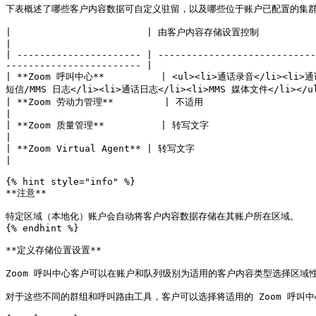
下表概述了哪些客户内容数据可自定义驻留，以及哪些位于账户已配置的集群
|                        | 由客户内容存储设置控制                                     
|

| ---------------------- | ----------------------------
------------------------ |

| **Zoom 呼叫中心**          | <ul><li>通话录音</li><l
短信/MMS 日志</li><li>通话日志</li><li>MMS 媒体文件</li></ul
| **Zoom 劳动力管理**         | 不适用                                                 
|

| **Zoom 质量管理**          | 转写文字                                                
|

| **Zoom Virtual Agent** | 转写文字                                                  
|

{% hint style="info" %}

**注意**

特定区域（本地化）账户会自动将客户内容数据存储在其账户所在区域。

{% endhint %}

**定义存储位置设置**

Zoom 呼叫中心客户可以在账户和队列级别为适用的客户内容类型选择区域性
对于这些不同的群组和呼叫路由工具，客户可以选择将适用的 Zoom 呼叫中