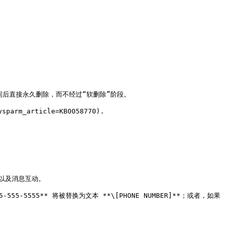
后直接永久删除，而不经过“软删除”阶段。

rm_article=KB0058770).

以及消息互动。

555** 将被替换为文本 **\[PHONE NUMBER]**；或者，如果