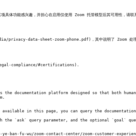
某项具体功能感兴趣，并担心在启用仅使用 Zoom 托管模型后其可用性，请联系
media/privacy-data-sheet-zoom-phone.pdf)，其中说明
l-compliance/#certifications).

s the documentation platform designed so that both human
m.

 available in this page, you can query the documentation
h the `ask` query parameter, and the optional `goal` que
-ye-ban-fu-wu/zoom-contact-center/zoom-customer-experien