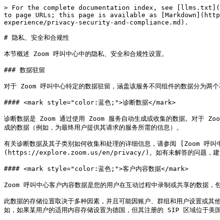
> For the complete documentation index, see [llms.txt](
to page URLs; this page is available as [Markdown](htt
experience/privacy-security-and-compliance.md).

# 隐私、安全和合规性

本节概述 Zoom 呼叫中心中的隐私、安全和合规性设置。

### 数据驻留

对于 Zoom 呼叫中心特定的数据驻留，涵盖该服务不同组件的数据分为两
#### <mark style="color:蓝色;">诊断数据</mark>

诊断数据是 Zoom 通过使用 Zoom 服务自动生成或收集的数据。对于
成的数据（例如，为最终用户提供其请求的服务所需的信息）。

有关诊断数据及其子类别如何收集和处理的详细信息，请参阅 [Zoom 呼叫中心隐私数据表](h
(https://explore.zoom.us/en/privacy/)。如有未解答的
#### <mark style="color:蓝色;">客户内容数据</mark>

Zoom 呼叫中心客户内容数据是您的用户在互动过程中录制或共享的数据，包
此数据的存储位置取决于多种因素，并且可能因账户、群组和用户设置或其他
如，如果某用户的适用内容存储设置为德国，但其注册的 SIP 区域位于美