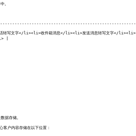
中。

                                      | 存储在账户配置所在区域                         
--------------------------------------------------------
i>通话转写文字</li><li>收件箱消息</li><li>发送消息转写文字</li><li>
> |

                                  | 客户内容不适用                                       
                                  | 客户内容不适用                                       
                                | 客户内容不适用                                          
数据存储。

心客户内容存储在以下位置：
