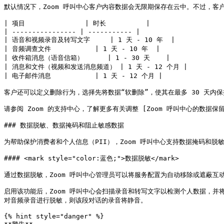
默认情况下，Zoom 呼叫中心客户内容数据会无限期保存在云中。不过，客
| 项目               | 时长          |

| ---------------- | ----------- |

| 语音和视频录音及转写文字     | 1 天 - 10 年  |

| 音频调查文件           | 1 天 - 10 年  |

| 收件箱消息（语音信箱）      | 1 - 30 天    |

| 消息和文件（视频和发送消息频道） | 1 天 - 12 个月 |

| 电子邮件消息           | 1 天 - 12 个月 |

客户还可以定义删除行为，选择先将数据“软删除”，使其在最多 30 天内
请参阅 Zoom 的支持中心，了解更多有关调整 [Zoom 呼叫中心的数据保留策略](https
### 数据脱敏、数据掩码和阻止敏感数据

为帮助保护消费者和个人信息（PII），Zoom 呼叫中心支持数据掩码和脱敏
#### <mark style="color:蓝色;">数据脱敏</mark>

通过数据脱敏，Zoom 呼叫中心管理员可以将服务配置为自动移除或遮蔽互
启用该功能后，Zoom 呼叫中心会扫描录音和转写文字以检测个人数据，并将其替换
对音频录音进行脱敏，则该段对话的录音将静音。

{% hint style="danger" %}
