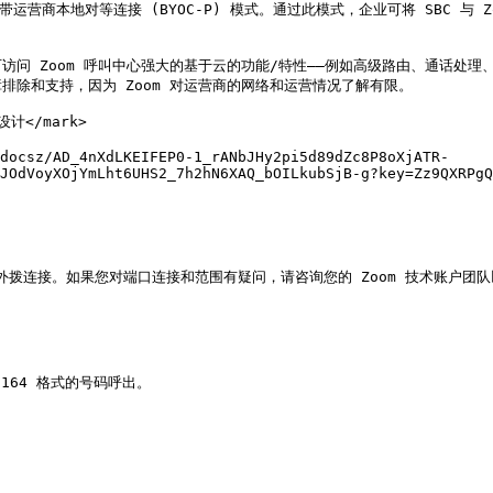
带运营商本地对等连接 (BYOC-P) 模式。通过此模式，企业可将 SBC 与 
 Zoom 呼叫中心强大的基于云的功能/特性——例如高级路由、通话处理、流
除和支持，因为 Zoom 对运营商的网络和运营情况了解有限。

计</mark>

docsz/AD_4nXdLKEIFEP0-1_rANbJHy2pi5d89dZc8P8oXjATR-
JOdVoyXOjYmLht6UHS2_7h2hN6XAQ_bOILkubSjB-g?key=Zz9QXRPgQ
间的外拨连接。如果您对端口连接和范围有疑问，请咨询您的 Zoom 技术账户团队
.164 格式的号码呼出。
