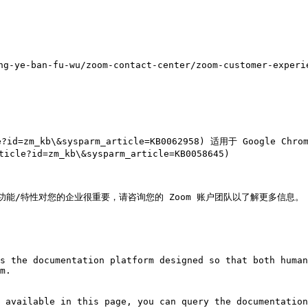
ye-ban-fu-wu/zoom-contact-center/zoom-customer-experie
e?id=zm_kb\&sysparm_article=KB0062958) 适用于 Google Chrom
cle?id=zm_kb\&sysparm_article=KB0058645)

功能/特性对您的企业很重要，请咨询您的 Zoom 账户团队以了解更多信息。

s the documentation platform designed so that both human
m.

 available in this page, you can query the documentation