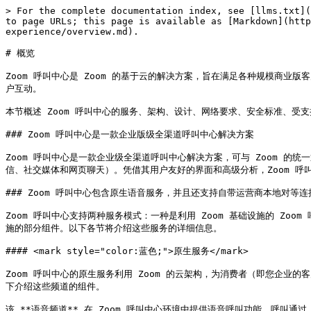
> For the complete documentation index, see [llms.txt](
to page URLs; this page is available as [Markdown](htt
experience/overview.md).

# 概览

Zoom 呼叫中心是 Zoom 的基于云的解决方案，旨在满足各种规模商
户互动。

本节概述 Zoom 呼叫中心的服务、架构、设计、网络要求、安全标准、受支
### Zoom 呼叫中心是一款企业版级全渠道呼叫中心解决方案

Zoom 呼叫中心是一款企业级全渠道呼叫中心解决方案，可与 Zoom 
信、社交媒体和网页聊天）。凭借其用户友好的界面和高级分析，Zoom 呼
### Zoom 呼叫中心包含原生语音服务，并且还支持自带运营商本地对等连接 (
Zoom 呼叫中心支持两种服务模式：一种是利用 Zoom 基础设施的 Zoo
施的部分组件。以下各节将介绍这些服务的详细信息。

#### <mark style="color:蓝色;">原生服务</mark>

Zoom 呼叫中心的原生服务利用 Zoom 的云架构，为消费者（即您企
下介绍这些频道的组件。

该 **语音频道** 在 Zoom 呼叫中心环境中提供语音呼叫功能。呼叫通