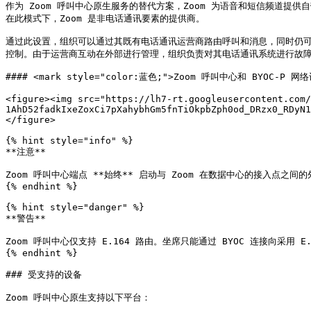
作为 Zoom 呼叫中心原生服务的替代方案，Zoom 为语音和短信频道提供自
在此模式下，Zoom 是非电话通讯要素的提供商。

通过此设置，组织可以通过其既有电话通讯运营商路由呼叫和消息，同时仍可访问
控制。由于运营商互动在外部进行管理，组织负责对其电话通讯系统进行故障排
#### <mark style="color:蓝色;">Zoom 呼叫中心和 BYOC-P 网络设
<figure><img src="https://lh7-rt.googleusercontent.com/
1AhD52fadkIxeZoxCi7pXahybhGm5fnTiOkpbZph0od_DRzx0_RDyN1
</figure>

{% hint style="info" %}

**注意**

Zoom 呼叫中心端点 **始终** 启动与 Zoom 在数据中心的接入点之
{% endhint %}

{% hint style="danger" %}

**警告**

Zoom 呼叫中心仅支持 E.164 路由。坐席只能通过 BYOC 连接向采用 E
{% endhint %}

### 受支持的设备

Zoom 呼叫中心原生支持以下平台：
