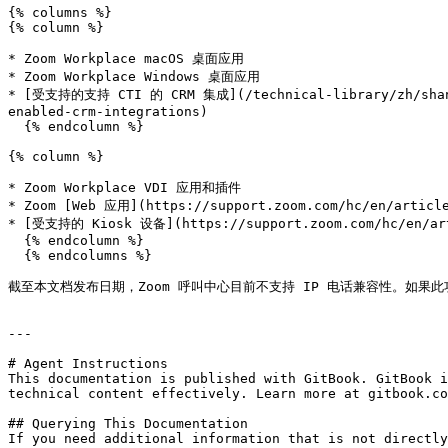
{% columns %}

{% column %}

* Zoom Workplace macOS 桌面应用

* Zoom Workplace Windows 桌面应用

* ​[受支持的支持 CTI 的 CRM 集成](/technical-library/zh/shang-
enabled-crm-integrations)

  {% endcolumn %}

{% column %}

* Zoom Workplace VDI 应用和插件

* Zoom [Web 应用](https://support.zoom.com/hc/en/articl
* [受支持的 Kiosk 设备](https://support.zoom.com/hc/en/arti
  {% endcolumn %}

  {% endcolumns %}

截至本文档发布日期，Zoom 呼叫中心目前不支持 IP 电话兼容性。如果此
---

# Agent Instructions

This documentation is published with GitBook. GitBook i
technical content effectively. Learn more at gitbook.co
## Querying This Documentation

If you need additional information that is not directly