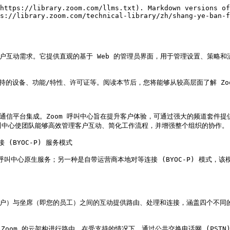
https://library.zoom.com/llms.txt). Markdown versions of
ps://library.zoom.com/technical-library/zh/shang-ye-ban-f
业版客户互动需求。它提供直观的基于 Web 的管理员界面，用于管理设置、策
持的设备、功能/特性、许可证等。阅读本节后，您将能够从较高层面了解 Zoo
的统一通信平台集成。Zoom 呼叫中心旨在提升客户体验，可通过强大的频道套
叫中心使团队能够高效管理客户互动、简化工作流程，并增强整个组织的协作。

BYOC-P) 服务模式

m 呼叫中心原生服务；另一种是自带运营商本地对等连接 (BYOC-P) 模式，
业的客户）与坐席（即您的员工）之间的互动提供路由、处理和连接，涵盖四个不
过 Zoom 的云架构进行路由，在受支持的情况下，通过公共交换电话网 (PS