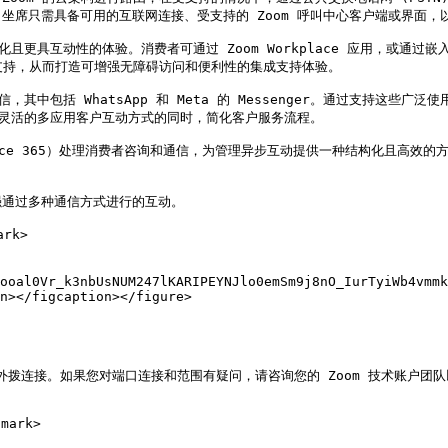
席只需具备可用的互联网连接、受支持的 Zoom 呼叫中心客户端或界面，以
具互动性的体验。消费者可通过 Zoom Workplace 应用，或通过嵌入企业
支持，从而打造可增强无障碍访问和便利性的集成支持体验。

其中包括 WhatsApp 和 Meta 的 Messenger。通过支持这些
供灵活的多应用客户互动方式的同时，简化客户服务流程。

Office 365）处理消费者咨询和通信，为管理异步互动提供一种结构化且
通过多种通信方式进行的互动。

rk>

ooal0Vr_k3nbUsNUM247lKARIPEYNJlo0emSm9j8nO_IurTyiWb4vmmk
n></figcaption></figure>

间的外拨连接。如果您对端口连接和范围有疑问，请咨询您的 Zoom 技术账户团队
ark>
