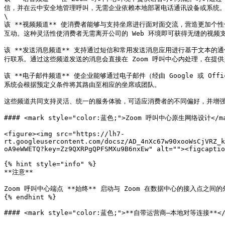
信，并在云中安全地管理呼叫，无需企业依赖本地部署电话通讯设备或系统。坐
\

该 **视频频道** 使消费者能够与支持坐席进行面对面交流，营造更加个性化且更
互动。这种灵活性使消费者无需离开公司的 Web 环境即可获得无缝的视频
该 **发送消息频道** 支持通过短信和常用发送消息应用进行基于文本的通信，
行联系。通过这些频道发送的消息会直接在 Zoom 呼叫中心内处理，在提
该 **电子邮件频道** 使企业能够通过电子邮件（经由 Google 或 
系统会根据预定义条件将其路由至相应的坐席或团队。

这些频道共同支持灵活、统一的服务体验，可适应消费者的不同偏好，并增强
#### <mark style="color:蓝色;">Zoom 呼叫中心原生网络设计</ma
<figure><img src="https://lh7-
rt.googleusercontent.com/docsz/AD_4nXc67w90xooWsCjVRZ_k
oA9eWWETQ?key=Zz9QXRPgQPFSMXu9B6nxEw" alt=""><figcaptio
{% hint style="info" %}

**注意**

Zoom 呼叫中心端点 **始终** 启动与 Zoom 在数据中心的接入点之
{% endhint %}

#### <mark style="color:蓝色;">**自带运营商—本地对等连接**</m