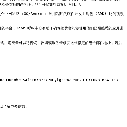
及受支持的许可证，即可开始拨打或接听呼叫。\

网站或 iOS/Android 应用程序的软件开发工具包 (SDK) 访问视频
广泛使用的平台，Zoom 呼叫中心有助于确保消费者能够使用他们已经熟悉的应用进
高效的方式。消费者可以将咨询、反馈或服务请求发送到指定的电子邮件地址，随后
R8HJ0Rmb3Q54fbt6Xn7zxPuUykgzk9w0eunVHi0rrHNoIBB4IiS3-
以了解更多信息。
