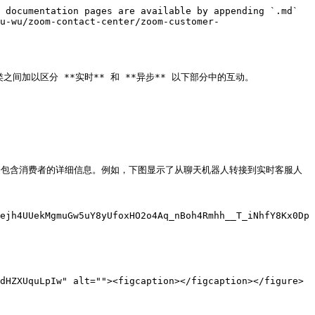
 documentation pages are available by appending `.md` 
u-wu/zoom-contact-center/zoom-customer-
加以区分 **实时** 和 **异步** 以下部分中的互动。

中可能会包含消费者的详细信息。例如，下图显示了从聊天机器人转接到实时客服人
ejh4UUekMgmuGw5uY8yUfoxHO2o4Aq_nBoh4Rmhh__T_iNhfY8Kx0Dp
dHZXUquLpIw" alt=""><figcaption></figcaption></figure>
