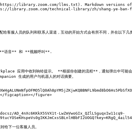
https://library.zoom.com/llms.txt). Markdown versions of
ps://library.zoom.com/technical-library/zh/shang-ye-ban-f
配给客服人员的队列和联系人渠道，互动的开始方式会有所不同，并在以下几类之间
音** 和 **视频呼叫**.

orkplace 应用中收到响铃提示。 **根据你创建的流程**，通知弹出
panion 生成的用户与机器人的对话摘要。

XW4gALUNmNfpOFMO5lQ0Ah8pYM5jZKjwKQBBNFL9bmd8bO6Hs5PbSfXO
</figcaption></figure>

docsz/AD_4nXc6KKkX5SVX1t-LwZmVwoGIx_QZlLSguqxIw11cq9-
9tucYOSeKHspeVs0gIKKJmCxsSBLnlHBbFI2UOGQ?key=KRgQ_4ail54
转给下一位客服人员。
