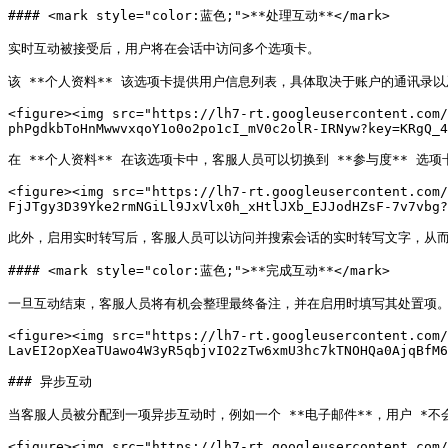
#### <mark style="color:蓝色;">**处理互动**</mark>

实时互动被接受后，用户将在会话中访问多个选项卡。

该 **个人资料** 该选项卡提供用户信息列表，具体取决于账户的通讯录以
<figure><img src="https://lh7-rt.googleusercontent.com/
phPgdkbToHnMwwvxqoY1o0o2po1cI_mV0c2olR-IRNyw?key=KRgQ_4
在 **个人资料** 在该选项卡中，客服人员可以切换到 **参与度** 选
<figure><img src="https://lh7-rt.googleusercontent.com/
FjJTgy3D39Yke2rmNGiLl9JxVlx0h_xHtlJXb_EJJodHZsF-7v7vbg?
此外，启用实时转写后，客服人员可以访问并搜索会话的实时转写文字，从而
#### <mark style="color:蓝色;">**完成互动**</mark>

一旦互动结束，客服人员将有机会整理最终备注，并在启用时填写其处置项。
<figure><img src="https://lh7-rt.googleusercontent.com/
LavEI2opXeaTUawo4W3yR5qbjvIO2zTw6xmU3hc7kTNOHQa0AjqBfM6
### 异步互动

当客服人员被分配到一项异步互动时，例如一个 **电子邮件**，用户 *不会
<figure><img src="https://lh7-rt.googleusercontent.com/