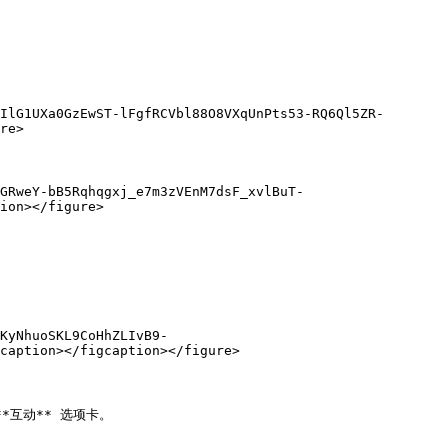
IlG1UXa0GzEwST-lFgfRCVbl88O8VXqUnPts53-RQ6Ql5ZR-
re>

GRweY-bB5Rqhqgxj_e7m3zVEnM7dsF_xvlBuT-
ion></figure>

KyNhuoSKL9CoHhZLIvB9-
caption></figcaption></figure>

互动** 选项卡。
