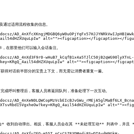
及通过适用流程收集的信息。

docsz/AD_4nXfcXKngjMDGBQ6yW0uOPjYqFx57HJJYNRkVwIJpHB1Wwk
ail54dHZXUquLpIw" alt=""><figcaption></figcaption></figu
项卡，在那里他们可以输入会话备注。

docsz/AD_4nXd3F9r0-wHuB7_kCqfB1x4a5TJlC50jB2qWG90lyXTnL-
key=KRgQ_4ail54dHZXUquLpIw" alt=""><figcaption></figcapt
获得对话前半部分的宝贵上下文，而无需让消费者重复一遍。

完成呼叫整理后，客服人员将返回队列，准备处理下一次互动。

docsz/AD_4nXeN0LQWCopMzVcbEIcBJvGWu_rMEjA5glMaBf6LX_Bcna
XTsvRbdI5VgxheOw?key=KRgQ_4ail54dHZXUquLpIw" alt=""><fig
* 收到自动弹出。相反，客服人员会在其 **未处理互动** 列表中，并且 **
docsz/AD_4nXfu7FQ-m55T_pCsCSZ83DMqdi8SwDTAvdH9GkH-