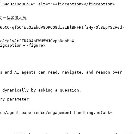
l54dHZXUquLpIw" alt=""><figcaption></figcaption>
一位客服人员。

E6oCO-qf5Q4WuQZEhdV8OPOQ8dIs1BlBHFHtfzHy-0l8WpYS2Aed-
cJYg1yJc2FDA04nPWU5WJQvpsNenMsX-
igcaption></figure>

s and AI agents can read, navigate, and reason over 
 dynamically by asking a question.

ry parameter:

ce/agent-experience/engagement-handling.md?ask=