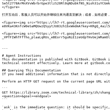
Se5t2778ArMnXVvWbrbrGpe3tlzS20Rl0qNDubkfNS_Nioh31uYCGmk
</figure>

打开互动后，客服人员可以开始并继续往来沟通直至解决；或者，如有必要，
<figure><img src="https://lh7-rt.googleusercontent.com/
e8VKa43KnfcW0eSaMQUwzQSyytJU83zh1bxWmdmA?key=KRgQ_4ail5
<figure><img src="https://lh7-rt.googleusercontent.com/
_VPTFIWhTFfTho_plaaLqRUs_eBEorr5guNiE1zeUdpTHvUejWRamOl
---

# Agent Instructions

This documentation is published with GitBook. GitBook i
technical content effectively. Learn more at gitbook.co
## Querying This Documentation

If you need additional information that is not directly
Perform an HTTP GET request on the current page URL wit
```

GET https://library.zoom.com/technical-library/zh/shang
<question>&goal=<endgoal>

```

`ask` is the immediate question: it should be specific,