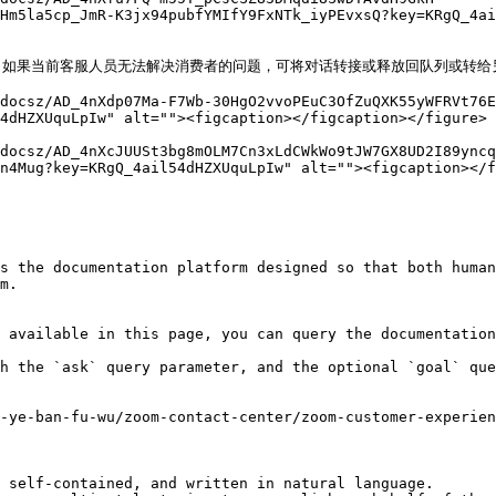
Hm5la5cp_JmR-K3jx94pubfYMIfY9FxNTk_iyPEvxsQ?key=KRgQ_4ai
如果当前客服人员无法解决消费者的问题，可将对话转接或释放回队列或转给另
docsz/AD_4nXdp07Ma-F7Wb-30HgO2vvoPEuC3OfZuQXK55yWFRVt76
4dHZXUquLpIw" alt=""><figcaption></figcaption></figure>

docsz/AD_4nXcJUUSt3bg8mOLM7Cn3xLdCWkWo9tJW7GX8UD2I89yncq
n4Mug?key=KRgQ_4ail54dHZXUquLpIw" alt=""><figcaption></f
s the documentation platform designed so that both human
m.

 available in this page, you can query the documentation
h the `ask` query parameter, and the optional `goal` que
-ye-ban-fu-wu/zoom-contact-center/zoom-customer-experien
 self-contained, and written in natural language.
