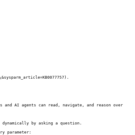
parm_article=KB0077757).

s and AI agents can read, navigate, and reason over 
 dynamically by asking a question.

ry parameter:
