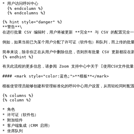
* 用户访问呼叫中心

  {% endcolumn %}

  {% endcolumns %}

{% hint style="danger" %}

**警告**\

在进行批量 CSV 编辑时，用户将被更新 **完全** 与 CSV 的配置完
例如，如果当前已为某个用户分配了许可证（软件包）和队列，而上传的批量
简单来说，除非你正在从用户中删除信息，否则所有批量 CSV 更新都应在
{% endhint %}

有关此流程的更多信息，请参阅 Zoom 支持中心中关于 [使用CSV文件批量导入](https:
#### <mark style="color:蓝色;">**模板**</mark>

模板使管理员能够创建和管理标准化的呼叫中心用户设置，从而轻松同时配置
{% columns %}

{% column %}

* 角色

* 许可证（软件包）

* 附加组件

* 客户端集成（CRM 启用）

* 坐席队列
