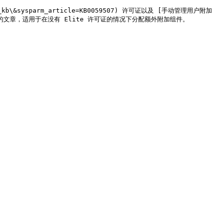
kb\&sysparm_article=KB0059507) 许可证以及 [手动管理用户附加
6QBSXCBD) 的文章，适用于在没有 Elite 许可证的情况下分配额外附加组件。
