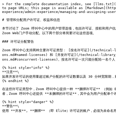
> For the complete documentation index, see [llms.txt](
to page URLs; this page is available as [Markdown](htt
experience/admin-experience/managing-and-assigning-user
# 管理和分配用户许可证、权益和信息

本节讨论了 Zoom 呼叫中心中的用户管理选项，包括许可证、授权和用户信
Zoom Web门户手动分配。以下两个部分将简要讨论这些选项。

### 许可证分配警告

Zoom 呼叫中心支持两种主要许可证类型： [按名许可证](/technical-library/z
ons.md#named-licenses) 和 [并发许可证](/technical-library/z
ons.md#concurrent-licenses)。按名许可证一次只能分
{% hint style="info" %}

**注意**\

如果并发许可证的使用量超过账户分配的许可证数量以及 30 分钟宽限期，
{% endhint %}

在这些许可证类型中，Zoom 呼叫中心提供一种 **捆绑许可证** （例如 E
者，Zoom 呼叫中心还提供 **未捆绑的许可证**，其中会为用户分配单个许
{% hint style="danger" %}

**警告**\

使用 **并发**, **捆绑** （即 Elite）许可证的账户，必须为未命