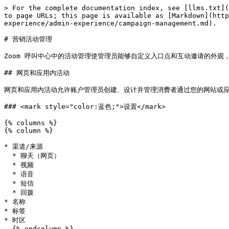
> For the complete documentation index, see [llms.txt](https://library.zoom.com/llms.txt). Markdown versions of documentation pages are available by appending `.md` to page URLs; this page is available as [Markdown](https://library.zoom.com/technical-library/zh/shang-ye-ban-fu-wu/zoom-contact-center/zoom-customer-experience/admin-experience/campaign-management.md).

# 营销活动管理

Zoom 呼叫中心中的活动管理使管理员能够自定义入口点和互动邀请的外观，使消费者可以通过网页或应用内联系点，或通过外拨触达与您的呼叫中心建立联系。

## 网页和应用内活动

网页和应用内活动允许账户管理员创建、设计并管理消费者通过您的网站或应用联系呼叫中心的方式。在创建活动期间，以下设置可配置。

### <mark style="color:蓝色;">设置</mark>

{% columns %}
{% column %}

* 渠道/来源
  * 聊天（网页）
  * 视频
  * 语音
  * 短信
  * 回拨
* 名称
* 标签
* 时区
  {% endcolumn %}

{% column %}

* Flow
* 描述（可选）
* 开始日期
* 结束日期（可选）
* 语言
  * 单一语言
  * 多种语言
  * [支持的语言](/technical-library/zh/shang-ye-ban-fu-wu/zoom-contact-center/zoom-customer-experience/overview/zoom-contact-center-features.md#language-support)
    {% endcolumn %}
    {% endcolumns %}

### <mark style="color:蓝色;">邀请</mark>

* 默认邀请
* 自定义邀请
  * 名称
  * 按钮大小（像素）
  * 图标形状（支持自定义）
  * 圆角半径
  * 字体
  * 文本
  * 位置

<div data-with-frame="true"><figure><img src="https://lh7-rt.googleusercontent.com/docsz/AD_4nXerYsDPfp6r7se6mw_TbUkgjdxQYBJZjDRkyJ2Xn-_FaL5EUgsC1JaEaYJoNfoy2Y_K4y6yGrWB5o-KzE3T59GTgKw5y0JLQZI1kRwT-YEprfuAcBAX94MMMVPp_nYYir7vN8-tfg?key=KRgQ_4ail54dHZXUquLpIw" alt="" width="563"><figcaption></figcaption></figure></div>

### <mark style="color:蓝色;">活动位置</mark>

* 所有互动位置
* 自定义位置
  * 通过页面 URL/查询字符串定义
  * 通过正则表达式定义

<div align="center" data-with-frame="true"><figure><img src="https://lh7-rt.googleusercontent.com/docsz/AD_4nXcsggeXeC4LKPEF0VsT5Ath-z6xScEaPOJTUUH2Xe5Jnzg943oS8LEc1IqIKpmSlGZHa7njwOwfZ-uRyLXvu_4LCqrnOZIuG9wahyOvlJg8RXQuLdCQTIxRoSwLSbT2LeUXafwSPg?key=KRgQ_4ail54dHZXUquLpIw" alt="" width="563"><figcaption></figcaption></figure></div>

### <mark style="color:蓝色;">网页聊天的互动窗口</mark>

* 默认主题
* 自定义互动窗口
  * 名称
  * 描述（可选）
  * 窗口高度
  * 启用“下载转写文字”
  * 启用“电子邮件转写文字”
  * 标题栏图标
  * 图标大小
  * 背景和图标颜色
  * 发送消息字体
  * 可调整颜色用于：
    * 消费者消息
    * 品牌消息
    * 快速回复按钮
    * 行动号召按钮
    * 知识库卡片
  * 快速回复按钮对齐
    * 堆叠
    * 内联
    * 全宽

<div data-with-frame="true"><figure><img src="https://lh7-rt.googleusercontent.com/docsz/AD_4nXcIqu7387zAd2v7-msQqSXlLTxdtvUbDrphjvE9de1wJ6c1eQ48qdYAwgoF_B9UfJuFmxD-809yc0kTOZ5tE_t4g4H5uQYVxQqK5580scxsvDdk1XVIoCsCYKLVnuwN22-m38ohVg?key=KRgQ_4ail54dHZXUquLpIw" alt="" width="375"><figcaption></figcaption></figure></div>

### <mark style="color:蓝色;">定位</mark>

* 选择该活动将显示的设备
  * 桌面
  * 平板电脑
  * 移动设备
* HTML 语言属性定位

### <mark style="color:蓝色;">语音呼叫</mark>

* 分配一个电话号码供消费者呼叫
  * 在邀请中显示电话号码
* 指定向消费者显示语音选项的设备
  * 桌面
  * 移动设备

### <mark style="color:蓝色;">短信消息</mark>

* 分配一个电话号码供消费者发送短信消息
  * 在邀请中显示电话号码
* 指定向消费者显示语音选项的设备
  * 桌面
  * 移动设备

## 外拨活动

Zoom 呼叫中心包括一个内置的外拨拨号引擎，使管理员和呼叫中心经理无需离开 Zoom 平台，就能运行主动语音活动——从高接触式坐席触达到完全自动化通知皆可。Zoom 呼叫中心提供三种原生拨号模式（预览、渐进式和无坐席），分别适用于不同的使用场景和互动量。本节将说明每种模式的工作方式、如何选择合适的模式，以及在为合规性、拨号节奏和联系人管理配置活动时需要考虑的事项。

<div data-with-frame="true"><figure><img src="/files/a1bdf9f25df9be3fd49f548a0745f6a4b6b72d25" alt=""><figcaption></figcaption></figure></div>

### <mark style="color:蓝色;">外拨拨号的工作原理</mark>

外拨拨号器不是由坐席手动逐个拨打电话，而是基于联系人列表运行；联系人列表是经过整理的客户记录集合，每条记录包含一个或多个电话号码。您将联系人列表与活动关联，活动定义谁会被呼叫、何时呼叫以及如何呼叫。

活动可持续运行或基于有限列表运行，遵循考虑时区的呼叫窗口，并在联系人级别跟踪结果，以便系统知道何时重试、跳过或将记录标记为完成。

### <mark style="color:蓝色;">拨号模式</mark>

Zoom 呼叫中心提供三种原生拨号模式。选择合适的模式