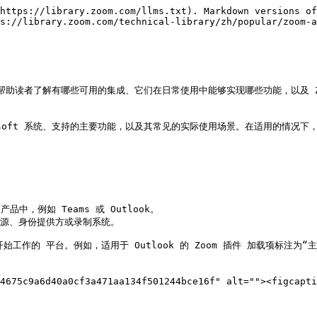
------------------------------------------------------------------------------------------------------------------------------------------------------------------------------------------------------------------------------------------------------------------------------------------------------------------------------------------------------------ |

#### 用例

**支持以 Teams 为先的会议工作流，而无需替换 Zoom**\
将 Microsoft Teams 标准化为主要协作界面的组织，可以允许用户直接从 Teams 安排/定时发送和启动 Zoom Meetings。会议将在熟悉的 Teams 上下文中创建和呈现，例如聊天、频道和日历；同时，Zoom 将继续主持会议并执行会议级别的安全性、策略和报告。这可减少以 Teams 为先的用户所遇到的阻力，而无需更改底层 Zoom 会议体验。

**减少跨日历和聊天的会议碎片化**\
通过在单个日历视图中将 Zoom Meetings 与 Teams 会议一同呈现，用户无论会议托管于何处，都能获得其安排/定时发送的整合视图。这有助于减少遗漏或重复的会议，并使协调在线状态更加容易，尤其适用于同时使用 Zoom 和 Teams 的环境。

**通过 Teams 对话启用上下文内协作**\
用户可以直接从 Teams 聊天和频道中安排/定时发送或共享 Zoom Meetings，从而能够针对正在进行的对话启动会议。这样可使会议协调贴近工作开展的上下文，同时仍将 Zoom 作为会议本身的记录系统。

### <mark style="color:蓝色;">适用于 Microsoft Teams 的 Zoom Phone</mark>

**主要界面：** Microsoft Teams

适用于 Microsoft Teams 的 Zoom Phone 允许组织直接在 Microsoft Teams 应用中使用 Zoom Phone 服务和电话号码。从用户的角度来看，呼叫将在 Teams 中以原生方式处理——用户可拨打和接听呼叫、管理语音信箱，并使用熟悉的呼叫控制功能，而无需离开 Teams 界面或安装额外插件。在后端，Zoom Phone 提供底层电话通讯服务，包括 PSTN 连接、号码管理和企业版呼叫策略，帮助确保整个组织的呼叫行为和治理保持一致。

在架构上，呼叫通过 Zoom 的电话通讯基础设施进行路由，该基础设施负责管理呼叫控制以及与外部和内部呼叫目标的连接。随后，这些呼叫流量会通过 Microsoft Teams 客户端呈现给最终用户，形成 Teams 原生呼叫体验的表象，而 Zoom Phone 则作为记录系统运行。此集成利用 Microsoft 的直接路由模型——通常以“直接路由即服务”(DRaaS) 的形式提供——由 Zoom 代表客户运营会话边界控制器和电话通讯控制层。

有关以下内容的更多信息，请参阅 Zoom 的支持中心： [管理适用于 Microsoft Teams 的 Zoom Phone](https://support.zoom.com/hc/en/article?id=zm_kb\&sysparm_article=KB0057686).

#### 功能

适用于 Microsoft Teams 的 Zoom Phone 包括但不限于以下功能：

| <p><strong>核心呼叫和路由</strong></p><ul><li>拨入和外拨 PSTN 呼叫（国内和国际）</li><li>呼叫转接、同时响铃、呼叫代接和呼叫转移</li><li>通话驻留和取回</li><li>设备切换和公共区域电话支持<br></li></ul><p><strong>企业版电话通讯管理</strong></p><ul><li>自动话务员和呼叫队列（Teams 和 Zoom）</li><li>共享线路状态和委派</li><li>节假日安排/定时发送和基于时间的通话处理</li><li>忙线遇忙行为和呼叫阻止</li></ul> | <p><strong>语音信箱、录制和转写</strong></p><ul><li>具有转写功能的云语音信箱</li><li>自动和临时通话录音</li><li>实时通话转写</li><li>由 AI 生成的摘要和后续步骤</li><li>语音信箱优先级排序</li><li>由 Zoom AI 生成的语音信箱任务<br><br></li></ul><p><strong>发送消息和通话ID控制</strong></p><ul><li>短信和彩信支持（通过 Zoom 的 Teams 集成）</li><li>通话ID呈现（支持有限）</li><li>呼叫垃圾信息缓解和已阻止呼叫者列表</li></ul> |
| ----------------------------------------------------------------------------------------------------------------------------------------------------------------------------------------------------------------------------------------------------------------------------------------- | -------------------------------------------------------------------------------------------------------------------------------------------------------------------------------------------------------------------------------------------------------------------------------------------------------------- |

#### 用例

**在更换电话通讯提供商时保持以 Teams 为先的用户体验**\
已将 Microsoft Teams 标准化用于日常协作的组织，可采用 Zoom Phone 作为其 PSTN 提供商，而无需改变用户工作流。员工继续完全在 Teams 客户端内拨打和接听呼叫，而 Zoom Phone 则在后台处理呼叫路由、PSTN 连接和电话通讯服务。这使 IT 能够实现电话通讯基础设施的现代化或替换，而无需重新培训用户或打乱既有习惯。

**支持商业版连续性和灾难恢复**\
适用于 Microsoft Teams 的 Zoom Phone 可为具有严格正常运行时间要求的组织充当次要或故障转移电话通讯提供商。预先配置后，如果主要电话通讯服务不可用，管理员可快速将用户切换至 Zoom Phone 路由。这使企业能够在发生中断期间维持 Teams 中的呼叫运营，而无需重新配置端点或改变用户行为。

**在不干扰协作的情况下支持合并、收购和组织转型**\
适用于 Microsoft Teams 的 Zoom Phone 允许组织适应合并、收购和资产剥离，而无需强制立即改变既有协作工作流。Teams 可以继续作为整个组织的标准化客户端，而 Zoom Phone 则可选择性引入，以支持具有不同电话通讯要求的新业务部门、被收购团队或转型中的实体。这些用户的呼叫通过 Zoom Phone 的基础设施进行路由，而其他用户则继续