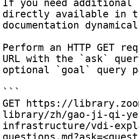
If you need additional 
directly available in t
documentation dynamical
Perform an HTTP GET req
URL with the `ask` quer
optional `goal` query p
```

GET https://library.zoo
library/zh/gao-ji-qi-ye
infrastructure/vdi-expl
questions.md?ask=<quest