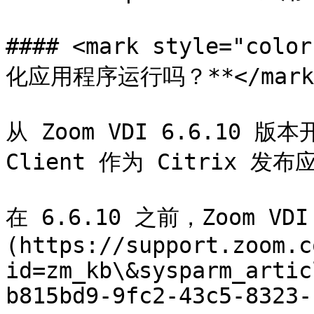
#### <mark style="c
化应用程序运行吗？**</mark>
从 Zoom VDI 6.6.10 版本
Client 作为 Citrix 发布
在 6.6.10 之前，Zoom VD
(https://support.zoom.c
id=zm_kb\&sysparm_artic
b815bd9-9fc2-43c5-8323-