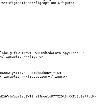
75"><figcaption></figcaption></figure>

</figcaption></figure>

<figcaption></figcaption></figure>

dIWVchYuur0apEW1S_a3Jmoe1sF7YXIOt34XXTo2o8aPPvLM-