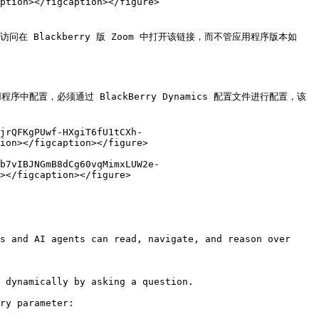
ption></figcaption></figure>

ry 访问在 Blackberry 版 Zoom 中打开该链接，而不管应用程序版本如
应用程序中配置，必须通过 BlackBerry Dynamics 配置文件进行配置，该
jrQFKgPUwf-HXgiT6fU1tCXh-
ion></figcaption></figure>

b7vIBJNGmB8dCg60vqMimxLUW2e-
></figcaption></figure>

s and AI agents can read, navigate, and reason over 
 dynamically by asking a question.

ry parameter:
