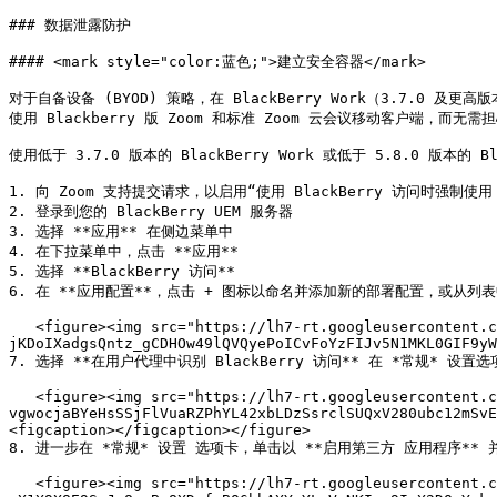
### 数据泄露防护

#### <mark style="color:蓝色;">建立安全容器</mark>

对于自备设备 (BYOD) 策略，在 BlackBerry Work（3.7.0 
使用 Blackberry 版 Zoom 和标准 Zoom 云会议移动客户端，而无需
使用低于 3.7.0 版本的 BlackBerry Work 或低于 5.8.0 版本的 
1. 向 Zoom 支持提交请求，以启用“使用 BlackBerry 访问时强制使用 B
2. 登录到您的 BlackBerry UEM 服务器

3. 选择 **应用** 在侧边菜单中

4. 在下拉菜单中，点击 **应用**

5. 选择 **BlackBerry 访问**

6. 在 **应用配置**，点击 + 图标以命名并添加新的部署配置，或从列表
   <figure><img src="https://lh7-rt.googleusercontent.com/docsz/AD_4nXfQKO7-_ltA8o36lR-oX0g3vPpjsICb4cyStKTj7LdCg5r-
jKDoIXadgsQntz_gCDHOw49lQVQyePoICvFoYzFIJv5N1MKL0GIF9yW
7. 选择 **在用户代理中识别 BlackBerry 访问** 在 *常规* 设置选项
   <figure><img src="https://lh7-rt.googleusercontent.com/docsz/AD_4nXfxB-Lyf-
vgwocjaBYeHsSSjFlVuaRZPhYL42xbLDzSsrclSUQxV280ubc12mSvE
<figcaption></figcaption></figure>

8. 进一步在 *常规* 设置 选项卡，单击以 **启用第三方 应用程序** 并输入 
   <figure><img src="https://lh7-rt.googleusercontent.com/docsz/AD_4nXeb8ob5hglPnbL7SfT45bHf9Kb8zTgp0Z_zB2SE6vyvopn01uB2nUTfqb8S2euMCX-