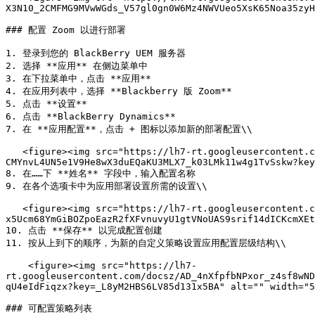
X3N10_2CMFMG9MVwWGds_V57gl0gn0W6Mz4NWVUeo5XsK65Noa35zyH
### 配置 Zoom 以进行部署

1. 登录到您的 BlackBerry UEM 服务器

2. 选择 **应用** 在侧边菜单中

3. 在下拉菜单中，点击 **应用**

4. 在应用列表中，选择 **Blackberry 版 Zoom**

5. 点击 **设置**

6. 点击 **BlackBerry Dynamics**

7. 在 **应用配置**，点击 + 图标以添加新的部署配置\\

   <figure><img src="https://lh7-rt.googleusercontent.com/docsz/AD_4nXdXzhRDaXiSY0hdPXy7WScIhhAkYU99OOn1eMS9MW1lKbcJg1fTwUIWpwTP2w5CU9h2dwEato-spyLEnNN806-
CMYnvL4UN5e1V9He8wX3duEQaKU3MLX7_k03LMk11w4g1TvSskw?key
8. 在……下 **姓名** 字段中，输入配置名称

9. 在各个选项卡中为应用部署设置所需的设置\\

   <figure><img src="https://lh7-rt.googleusercontent.com/docsz/AD_4nXfcKko2_137k-6E4QCnI6glyVv4gd5u4HiDfqLtREve6now1y5TIcVe8QBtT9b8Xk8DViYiKm-
x5Ucm68YmGiBOZpoEazR2fXFvnuvyU1gtVNoUAS9srif14dICKcmXEt
10. 点击 **保存** 以完成配置创建

11. 按从上到下的顺序，为新的自定义策略设置应用配置层级结构\\

    <figure><img src="https://lh7-
rt.googleusercontent.com/docsz/AD_4nXfpfbNPxor_z4sf8wND
qU4eIdFiqzx?key=_L8yM2HBS6LV85d131x5BA" alt="" width="5
### 可配置策略列表
