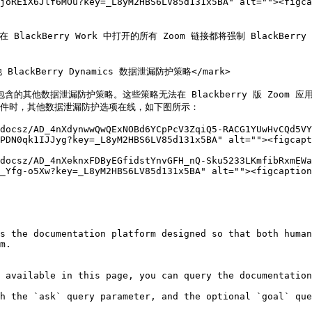
joREiX6Jlf6MOu?key=_L8yM2HBS6LV85d131x5BA" alt=""><figca
在 BlackBerry Work 中打开的所有 Zoom 链接都将强制 BlackBer
他 BlackBerry Dynamics 数据泄漏防护策略</mark>

配置文件中包含的其他数据泄漏防护策略。这些策略无法在 Blackberry 版 Zoom 
置文件时，其他数据泄漏防护选项在线，如下图所示：

docsz/AD_4nXdynwwQwQExNOBd6YCpPcV3ZqiQ5-RACG1YUwHvCQd5VY
PDN0qk1IJJyg?key=_L8yM2HBS6LV85d131x5BA" alt=""><figcapt
docsz/AD_4nXeknxFDByEGfidstYnvGFH_nQ-Sku5233LKmfibRxmEWa
_Yfg-o5Xw?key=_L8yM2HBS6LV85d131x5BA" alt=""><figcaption
s the documentation platform designed so that both human
m.

 available in this page, you can query the documentation
h the `ask` query parameter, and the optional `goal` que