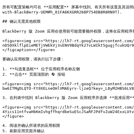
所有可配置策略均可在 **应用配置** 屏幕中找到。有关所有设置及其说明的外部列表，请参阅
with-BlackBerry-UEM#h_01FA6KXGRR268P754DB8R8RN9T).

## 确认无需其他权限

Blackberry 版 Zoom 应用在使用前可能需要额外权限，这将在应用程序
<figure><img src="https://lh7-rt.googleusercontent.com/
nD50XklflpEieMETjVWEkVj3sENV9BdqYk27vLWIkt5gugjfcukUQr9
</figcaption></figure>

要确认应用权限，请执行以下步骤：

1. **勾选复选框** 位于应用程序名称左侧

2. **点击** 页面顶部的 🔄 按钮

<figure><img src="https://lh7-rt.googleusercontent.com/
bw6ITMgDLQTO-Ft9XELneOHlVMAEyrv-ljzeQ?key=_L8yM2HBS6LV8
3. 在列表中找到 Blackberry 版 Zoom 应用程序并选择 **批准应用*
<figure><img src="https://lh7-rt.googleusercontent.com/
4Yics11ntfvaHbKmIvhgffhqrdbeSuEScJSaRFJPdfvZuW24ExxLUtv
</figure>

4. 阅读并确认所请求的应用权限

5. 刷新应用页面并确认
