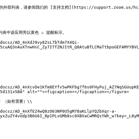
我们的 [支持文档](https://support.zoom.us/hc/en-us/ar
列表中该应用旁以黄色 ⚠️ 提醒标示。

docsz/AD_4nXdJ9vy8ZsL7bTdm7X4Qi-
5cuAQ3nAuXTnwHsC_Zy7ITfZNJItR_Q8AtuBfLCMaTtbpoGEFAMYYBVL
docsz/AD_4nXcvDe1Kfm8EYfv5wPKFbg7f6s0FHyPuj_AZ7NqSGUupKE
5d131x5BA" alt=""><figcaption></figcaption></figure>

* （如有需要）\\

docsz/AD_4nXfEZ4wQ8zO63NP0U5gM78aKLlpYQ2bXqr-a-
yxZuZY4vUdp3B6G6I_8pIPLxGMb8sc0XBVaCwMRQsYWh_w?key=_L8yM