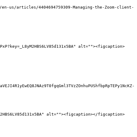
ticles/4404694759309-Managing-the-Zoom-client-
PxP?key=_L8yM2HBS6LV85d131x5BA" alt=""><figcaption>
aVEJI4R1yEwEQ8JNAz9T0fgqGml3TVzZOnhuPUShfbpRpTEPy1NcKZ-
2HBS6LV85d131x5BA" alt=""><figcaption></figcaption>