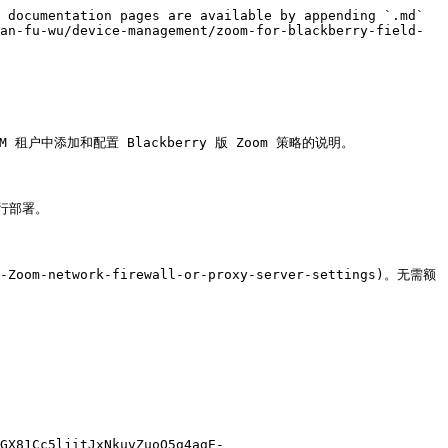
 documentation pages are available by appending `.md` 
an-fu-wu/device-management/zoom-for-blackberry-field-
 租户中添加和配置 Blackberry 版 Zoom 策略的说明。

行部署。

om-network-firewall-or-proxy-server-settings)。无需额