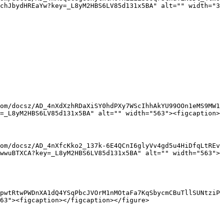
chJbydHREaYw?key=_L8yM2HBS6LV85d131x5BA" alt="" width="3
=_L8yM2HBS6LV85d131x5BA" alt="" width="563"><figcaption>
wwuBTXCA?key=_L8yM2HBS6LV85d131x5BA" alt="" width="563">
pwtRtwPWDnXA1dQ4YSqPbcJVOrM1nMOtaFa7KqSbycmCBuTllSUNtziP
63"><figcaption></figcaption></figure>
