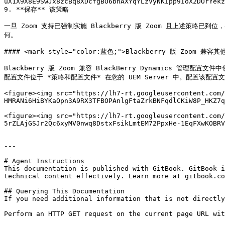
uX1X9X8E9SwJx8zcBq8XDcfgBO6bhAXYqYLzVyNKIpp9IoX2DOrYekz
9. **保存** 该策略

一旦 Zoom 支持已强制实施 Blackberry 版 Zoom 且上述策略已到位，
何。

#### <mark style="color:蓝色;">Blackberry 版 Zoom 兼容其
Blackberry 版 Zoom 兼容 BlackBerry Dynamics 管理
配置文件位于 *策略和配置文件* 在您的 UEM Server 中。配置该配
<figure><img src="https://lh7-rt.googleusercontent.com/
HMRANi6HiBYKaOpn3A9RX3TFBOPAnlgFtaZrkBNFqdlCKiW8P_HKZ7q
<figure><img src="https://lh7-rt.googleusercontent.com/
5rZLAjGSJr2Qc6xyMV0nwq8DstxFsikLmtEM72PpxHe-1EqFXwKOBRV
---

# Agent Instructions

This documentation is published with GitBook. GitBook i
technical content effectively. Learn more at gitbook.co
## Querying This Documentation

If you need additional information that is not directly
Perform an HTTP GET request on the current page URL wit