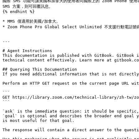
國際 SMS 功能可讓美國和加拿大的使用者向國際上的 Zoom Phone 使
SMS 方案，則可回覆訊息。

{% endhint %}

* MMS 僅適用於美國/加拿大。

* Zoom Phone Pro Global Select Unlimited 不支援行動電話號
---

# Agent Instructions

This documentation is published with GitBook. GitBook i
technical content effectively. Learn more at gitbook.co
## Querying This Documentation

If you need additional information that is not directly
Perform an HTTP GET request on the current page URL wit
```

GET https://library.zoom.com/technical-library/zh-tw/zo
```

`ask` is the immediate question: it should be specific,
`goal` is optional and describes the broader end goal y
is most useful for that goal.

The response will contain a direct answer to the questi