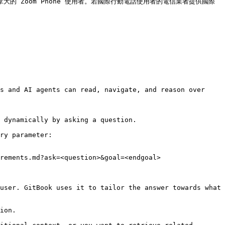
拿大的 Zoom Phone 使用者。若國際行動電話使用者的電信業者提供國際 
s and AI agents can read, navigate, and reason over 
 dynamically by asking a question.

ry parameter:

rements.md?ask=<question>&goal=<endgoal>

user. GitBook uses it to tailor the answer towards what 
ion.
