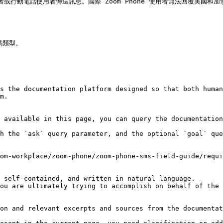
用者或行動電話使用者傳送訊息。國際 Zoom Phone 使用者無法回覆美國和加
碼類型。

s the documentation platform designed so that both human
m.

 available in this page, you can query the documentation
h the `ask` query parameter, and the optional `goal` que
om-workplace/zoom-phone/zoom-phone-sms-field-guide/requi
 self-contained, and written in natural language.

ou are ultimately trying to accomplish on behalf of the 
on and relevant excerpts and sources from the documentat