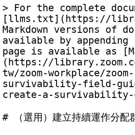
> For the complete docu
[llms.txt](https://libr
Markdown versions of do
available by appending 
page is available as [M
(https://library.zoom.c
tw/zoom-workplace/zoom-
survivability-field-gui
create-a-survivability-
# （選用）建立持續運作分配群