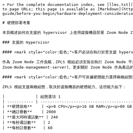
> For the complete documentation index, see [llms.txt](https://library.zoom.com/llms.txt). Markdown versions of documentation pages are available by appending `.md` to page URLs; this page is available as [Markdown](https://library.zoom.com/technical-library/zh-tw/zoom-workplace/zoom-phone/zoom-phone-local-survivability-field-guide/before-you-begin/hardware-deployment-considerations.md).

# 硬體部署考量

本頁概述如何在支援的 hypervisor 上使用虛擬機器部署 Zoom Node ZPLS 模組。內容提供詳細的設定選項，並依不同硬體能力量身調整，以確保在各種營運需求下都能達到最佳效能。

### 支援的 Hypervisor

#### <mark style="color:藍色;">客戶必須在執行於受支援 hypervisor 上的虛擬機器中安裝 Zoom Node 軟體</mark>

作為 Zoom Node 工作負載，ZPLS 模組必須安裝在執行 Zoom Node 平台的虛擬機器上，位於一個 [受支援的 hypervisor](https://support.zoom.us/hc/en-us/articles/8427127286157-Deploying-a-Zoom-Node-management-server)。更多關於 Zoom Node 作為產品的資訊可在 [附錄中](#_a2lvsihjp0ek).

#### <mark style="color:藍色;">客戶可依據硬體能力選擇兩種組態選項之一</mark>

ZPLS 模組支援兩種組態，取決於虛擬機器的硬體能力。這些能力如下：

|             | 組態選項 1                                       | 組態選項 2                                        |
| ----------- | -------------------------------------------- | --------------------------------------------- |
| **硬體規格**    | <p>8 CPU</p><p>16 GB RAM</p><p>80 GB HDD</p> | <p>16 CPU</p><p>16 GB RAM</p><p>80 GB HDD</p> |
| **總註冊數**    | 2000                                         | 5000                                          |
| **最大同時通話數** | 240                                          | 480                                           |
| **每秒通話數**   | 2                                            | 4                                             |
| **每秒註冊數**   | 60                                           | 400                                           |

{% hint style="info" %}
如果啟用存活能力的站點內端點數量超過該站點的部署能力，ZPLS 模組將採先到先服務原則處理註冊。建議客戶新增額外模組，或使用 Zoom Phone 政策設定 [**本地生存模式**](#_ah8xua8wdq10) 來優先排序哪些使用者支援存活性故障切換。
{% endhint %}

### 模組擴充與韌性

#### <mark style="color:藍色;">ZPLS 模組支援叢集，以進一步擴充和／或提升韌性</mark>

客戶可將 ZPLS 模組群組在一起，每個站點最多 20 個模組（或每個帳戶共 100 台 Node 裝置），以增加備援或擴充能力。

{% hint style="info" %}
此功能目前處於 Beta 版，且需要開立技術支援單才能啟用。
{% endhint %}

#### <mark style="color:藍色;">擴充可提升站點支援的裝置容量</mark>

增加 ZPLS 模組數量會以線性方式提升每個站點的能力，每增加一個模組皆如此。例如，若一個模組可支援總計 5,000 個註冊，部署五個模組將可將支援量提高至 25,000 個註冊。

#### <mark style="color:藍色;">備援會新增模組以提升韌性，但不會擴充站點的裝置容量</mark>

當 ZPLS 模組用於備援時，備援模組不會計入支援分機總數。相反地，這些模組處於「hot standby」狀態，僅在主要模組失效時才會接手。例如，一個主要模組和一個備援模組合計可支援 5,000 個註冊，因此若主要模組失效，備援模組不會因裝置數超過其支援上限而超量配置。

#### <mark style="color:藍色;">具擴充與備援的 ZPLS 部署範例</mark>

為方便說明，以下範例示範具備額外擴充與備援的部署。

{% hint style="success" %}
**範例**:

某醫院需要支援最多 10,000 個已註冊分機以確保存活能力。為達成此目標，該醫院正在部署四個 ZPLS 模組。

前兩個模組各可支援 5,000 個註冊，總容量可達 10,000 個註冊。然而，考量到韌性的重要性，該醫院也部署了另外兩個模組，作為主要模組的備援。

在此情境下，該醫院現在已部署主要與次要的存活性硬體。若主要模組發生故障，備援模組將接手以維持不中斷的服務，同時仍可支援最多 10,000 台已註冊裝置。
{% endhint %}

### 站點設計注意事項

#### <mark style="color:藍色;">站點會依據地點將 Zoom Phone 使用者分組，以套用共通的電話設定與政策</mark>

A **站點** 是 Zoom Phone 內使用的特定術語，會將具有共同特徵的使用者——例如共用存取碼、地址、SIP 區域、部門或政策——分組成 Zoom 網頁入口網站中的單一可管理群組。對某些客戶而言，單一站點可能代表其企業中的所有使用者，且可跨越園區或地點內的多棟建築；對其他客戶而言，則可能需要多個站點，視您的業務需求而定。若要進一步瞭解站點或站點管理， [請參閱 Zoom 的支援中心](https://support.zoom.com/hc/en/article?id=zm_kb\&sysparm_article=KB0069716).

#### <mark style="color:藍色;">Zoom Phone 支援單站點與多站點設計</mark>

在帳戶中設定 Zoom Phone 站點主要有兩種設計：

1. **單站點**：在單一 Zoom Phone 站點中代表帳戶內的所有使用者，可能跨越多棟建築或多個地點。
2. **多站點**：分別代表按地點、建築、部門或功能劃分的使用者區段，各自擁有自己的站點。

<div data-with-frame="true">