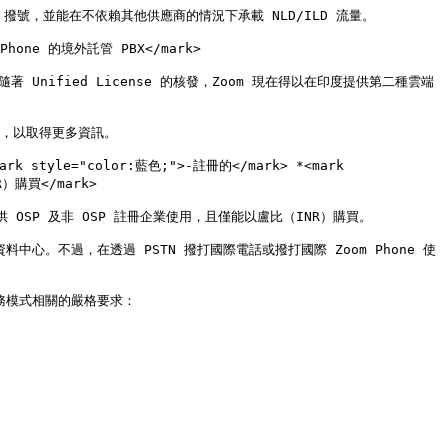
號，並能在不依賴其他供應商的情況下承載 NLD/ILD 流量。

hone 的境外託管 PBX</mark>

nified License 的核發，Zoom 現在得以在印度提供第二種雲端
，以取得更多資訊。

ark style="color:藍色;">-註冊的</mark> *<mark 
購買</mark>

可供 OSP 及非 OSP 註冊企業使用，且僅能以盧比（INR）購買。

中心。不過，在透過 PSTN 撥打國際電話或撥打國際 Zoom Phone 使
務模式相關的嚴格要求：
