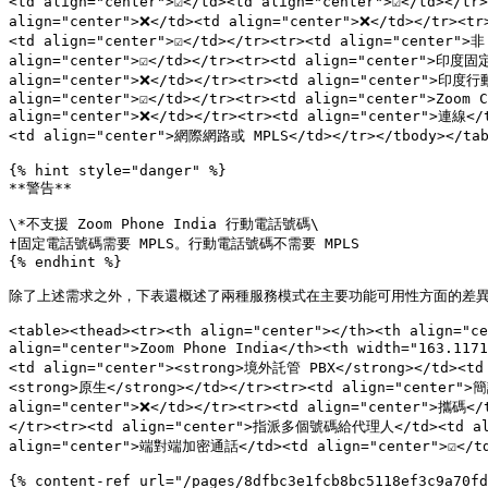
<td align="center">☑️</td><td align="center">☑️</td></
align="center">❌</td><td align="center">❌</td></tr><tr>
<td align="center">☑️</td></tr><tr><td align="center">非
align="center">☑️</td></tr><tr><td align="center">印度固定
align="center">❌</td></tr><tr><td align="center">印度行動
align="center">☑️</td></tr><tr><td align="center">Zoom C
align="center">❌</td></tr><tr><td align="center">連線<
<td align="center">網際網路或 MPLS</td></tr></tbody></tab
{% hint style="danger" %}

**警告**

\*不支援 Zoom Phone India 行動電話號碼\

†固定電話號碼需要 MPLS。行動電話號碼不需要 MPLS

{% endhint %}

除了上述需求之外，下表還概述了兩種服務模式在主要功能可用性方面的差異
<table><thead><tr><th align="center"></th><th align="ce
align="center">Zoom Phone India</th><th width="163.117
<td align="center"><strong>境外託管 PBX</strong></td><td 
<strong>原生</strong></td></tr><tr><td align="center">
align="center">❌</td></tr><tr><td align="center">攜碼</
</tr><tr><td align="center">指派多個號碼給代理人</td><td align="
align="center">端對端加密通話</td><td align="center">☑️</td
{% content-ref url="/pages/8dfbc3e1fcb8bc5118ef3c9a70fd