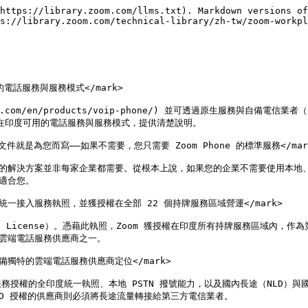
https://library.zoom.com/llms.txt). Markdown versions of
s://library.zoom.com/technical-library/zh-tw/zoom-workpl
供的電話服務與服務模式</mark>

zoom.com/en/products/voip-phone/) 並可透過原生服務與自備
 在印度可用的電話服務與服務模式，提供清楚說明。

份文件就是為您而寫——如果不需要，您只需要 Zoom Phone 的標準服務</mark
的解決方案並非每家企業都需要。從根本上說，如果您的企業不需要使用本地、印
適合您。

的全印度統一接入服務執照，並獲授權在全部 22 個持牌服務區域營運</mark>

fied License）。憑藉此執照，Zoom 獲授權在印度所有持牌服務區域
雲端電話服務供應商之一。

內具備獨特的雲端電話服務供應商定位</mark>

授權的全印度統一執照、本地 PSTN 撥號能力，以及國內長途（NLD）與
/ILD 授權的供應商則必須將長途流量轉接給第三方電信業者。
