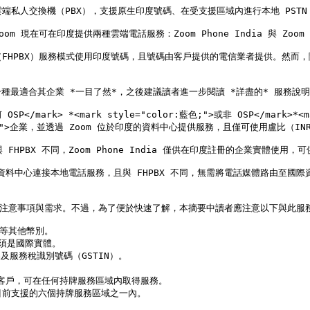
私人交換機（PBX），支援原生印度號碼、在受支援區域內進行本地 PSTN 撥
下，Zoom 現在可在印度提供兩種雲端電話服務：Zoom Phone India 與 Zoom P
HPBX）服務模式使用印度號碼，且號碼由客戶提供的電信業者提供。然而，隨著 U
最適合其企業 *一目了然*，之後建議讀者進一步閱讀 *詳盡的* 服務說明
 OSP</mark> *<mark style="color:藍色;">或非 OSP</mark>*<m
or:藍色;">企業，並透過 Zoom 位於印度的資料中心提供服務，且僅可使用盧比（INR）
與 FHPBX 不同，Zoom Phone India 僅供在印度註冊的企業實體使用，
性資料中心連接本地電話服務，且與 FHPBX 不同，無需將電話媒體路由至國際資料
討論的多項注意事項與需求。不過，為了便於快速了解，本摘要中讀者應注意以下與此服
等其他幣別。

須是國際實體。

服務稅識別號碼（GSTIN）。

ia 的客戶，可在任何持牌服務區域內取得服務。

om 目前支援的六個持牌服務區域之一內。
