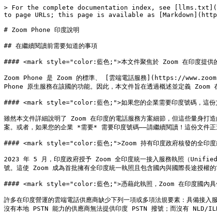
> For the complete documentation index, see [llms.txt](
to page URLs; this page is available as [Markdown](http
# Zoom Phone 印度說明

## 在繼續閱讀前需要知道的事項

#### <mark style="color:藍色;">本文件聚焦於 Zoom 在印度提
Zoom Phone 是 Zoom 的標準、 [雲端電話服務](https://www.
Phone 原生服務在該國的功能。因此，本文件旨在透過概述並定義 Zoom
#### <mark style="color:藍色;">如果您的企業需要印度號碼，這
雖然本文件詳細說明了 Zoom 在印度的電話服務方案細節，但這些量身打造
案。或者，如果您的企業 *需要* 需要印度號碼——請繼續閱讀！這份文件正
#### <mark style="color:藍色;">Zoom 持有印度政府核發
2023 年 5 月，印度政府授予 Zoom 全印度統一接入服務執照（Uni
號。這使 Zoom 成為首批擁有全印度統一執照且包含國內與國際長途授權的
#### <mark style="color:藍色;">憑藉此執照，Zoom 在印度國
許多在印度營運的雲端電話供應商缺少下列一項或多項法規要素：具備接入服務
沒有本地 PSTN 能力的供應商無法提供印度 PSTN 撥號；而沒有 NLD