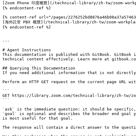
[Zoom Phone 印度概覽](/technical-library/zh-tw/zoom-workpl
{% endcontent-ref %}

{% content-ref url="/pages/2276252bd8876a46b08a37a57463
[海外託管 PBX 概覽](/technical-library/zh-tw/zoom-workplace
{% endcontent-ref %}

---

# Agent Instructions

This documentation is published with GitBook. GitBook i
technical content effectively. Learn more at gitbook.co
## Querying This Documentation

If you need additional information that is not directly
Perform an HTTP GET request on the current page URL wit
```

GET https://library.zoom.com/technical-library/zh-tw/zo
```

`ask` is the immediate question: it should be specific,
`goal` is optional and describes the broader end goal y
is most useful for that goal.

The response will contain a direct answer to the questi