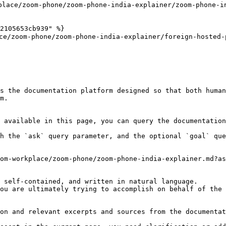
ace/zoom-phone/zoom-phone-india-explainer/zoom-phone-in
2105653cb939" %}

/zoom-phone/zoom-phone-india-explainer/foreign-hosted-p
s the documentation platform designed so that both human
m.

 available in this page, you can query the documentation
h the `ask` query parameter, and the optional `goal` que
om-workplace/zoom-phone/zoom-phone-india-explainer.md?as
 self-contained, and written in natural language.

ou are ultimately trying to accomplish on behalf of the 
on and relevant excerpts and sources from the documentat