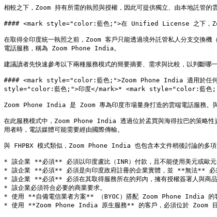
相較之下，Zoom 持有所需的執照與授權，因此可提供獨立、由本地託管的雲端
#### <mark style="color:藍色;">在 Unified License 之
在取得全印度統一執照之前，Zoom 客戶只能透過境外託管私人分支交換機（F
電話服務，稱為 Zoom Phone India。

建議讀者先快速參考以下兩種服務模式的簡要摘要、需求與比較，以判斷哪一種
#### <mark style="color:藍色;">Zoom Phone India 適用於任何
style="color:藍色;">印度</mark>* <mark style="col
Zoom Phone India 是 Zoom 專為印度市場量身打造的雲端電話服務。
在此服務模式中，Zoom Phone India 透過位於孟買與海得拉巴的策略
用者時，電話媒體可能需要經由國際傳輸。

與 FHPBX 模式類似，Zoom Phone India 也包含本文件稍後
* 該企業 **必須** 必須以印度盧比（INR）付款，且不能使用美元或歐元
* 該企業 **必須** 必須是向印度政府註冊的企業實體，並 **無法** 必
* 該企業 **必須** 必須在其取得服務所在的邦內，擁有授權簽署人與商品及
* 該企業必須符合必要的商業要求。

* 使用 **自備電信業者方案** （BYOC）搭配 Zoom Phone Ind
* 使用 **Zoom Phone India 原生服務** 的客戶，必須位於 Zo