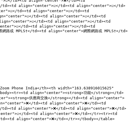
>☑️</td><td align="center">❌</td><td 
d><td align="center">☑️</td><td align="center">☑️</td>
">☑️</td><td align="center">☑️</td><td 
center">☑️</td><td align="center">☑️</td><td 
"center">☑️</td><td align="center">☑️</td><td 
nter">☑️</td><td align="center">☑️</td><td 
">網際網路或 MPLS†</td><td align="center">網際網路或 MPLS†</td>
Zoom Phone India</th><th width="163.638916015625" 
tbody><tr><td align="center"><strong>功能</strong></td>
nter"><strong>供應商交換</strong></td><td align="center">
"center">❌</td><td align="center">❌</td><td 
td><td align="center">❌</td><td align="center">❌</td>
ter">☑️</td><td align="center">❌</td></tr><tr><td 
><td align="center">❌</td></tr></tbody></table>
