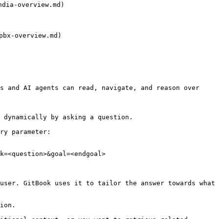
dia-overview.md)

bx-overview.md)

s and AI agents can read, navigate, and reason over 
 dynamically by asking a question.

ry parameter:

k=<question>&goal=<endgoal>

user. GitBook uses it to tailor the answer towards what 
ion.
