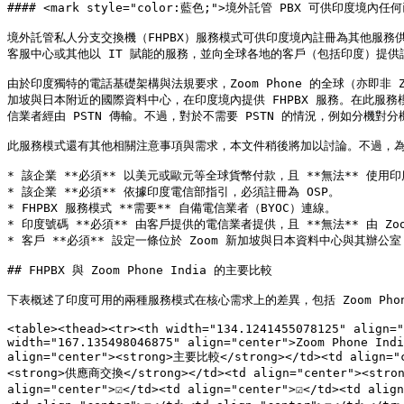
#### <mark style="color:藍色;">境外託管 PBX 可供印度
境外託管私人分支交換機（FHPBX）服務模式可供印度境內註冊為其他服務
客服中心或其他以 IT 賦能的服務，並向全球各地的客戶（包括印度）提供語
由於印度獨特的電話基礎架構與法規要求，Zoom Phone 的全球（亦即非 
加坡與日本附近的國際資料中心，在印度境內提供 FHPBX 服務。在此服務
信業者經由 PSTN 傳輸。不過，對於不需要 PSTN 的情況，例如分機對
此服務模式還有其他相關注意事項與需求，本文件稍後將加以討論。不過，為了
* 該企業 **必須** 以美元或歐元等全球貨幣付款，且 **無法** 使用印
* 該企業 **必須** 依據印度電信部指引，必須註冊為 OSP。

* FHPBX 服務模式 **需要** 自備電信業者（BYOC）連線。

* 印度號碼 **必須** 由客戶提供的電信業者提供，且 **無法** 由 Zoo
* 客戶 **必須** 設定一條位於 Zoom 新加坡與日本資料中心與其辦公室
## FHPBX 與 Zoom Phone India 的主要比較

下表概述了印度可用的兩種服務模式在核心需求上的差異，包括 Zoom Phone
<table><thead><tr><th width="134.1241455078125" align="
width="167.135498046875" align="center">Zoom Phone Indi
align="center"><strong>主要比較</strong></td><td align="c
<strong>供應商交換</strong></td><td align="center"><stron
align="center">☑️</td><td align="center">☑️</td><td al