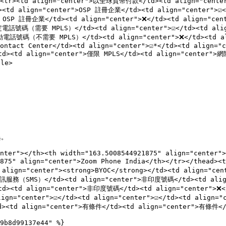
tr><tr><td align="center">以全球貨幣付款</td><td align="center"
<td align="center">OSP 註冊企業</td><td align="center">☑️</t
 OSP 註冊企業</td><td align="center">❌</td><td align="center
電話號碼（需要 MPLS）</td><td align="center">☑️</td><td align="
電話號碼（不需要 MPLS）</td><td align="center">❌</td><td align=
ontact Center</td><td align="center">☑️*</td><td align="ce
/td><td align="center">僅限 MPLS</td><td align="center
le>

。

nter"></th><th width="163.5008544921875" align="center">
1875" align="center">Zoom Phone India</th></tr></thead><
align="center"><strong>BYOC</strong></td><td align="ce
簡訊服務（SMS）</td><td align="center">非印度號碼</td><td align=
td><td align="center">非印度號碼</td><td align="center">❌</
center">☑️</td><td align="center">☑️</td><td align="cen
><td align="center">有條件</td><td align="center">有條件</td
9b8d99137e44" %}
