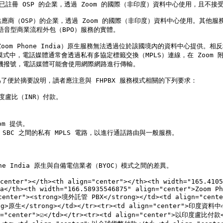
境內任何已註冊 OSP 的企業，透過 Zoom 的國際（非印度）資料中心使用，且不接受以
供應商（OSP）的企業，透過 Zoom 的國際（非印度）資料中心使用。其
音型商業流程外包（BPO）服務的實體。

Zoom Phone India）原生服務無法透過位於該國境內的資料中心提供。相
模式中，電話媒體通常會透過私有多協定標籤交換（MPLS）連線，在 Zoom 
分機撥號，電話媒體可能會使用網際網路進行傳輸。

便於摘要說明，讀者應注意與 FHPBX 服務模式相關的下列要求：

度盧比（INR）付款。

m 提供。

 SBC 之間的私有 MPLS 電路，以進行通話路由與一般服務。

 India 原生與自備電信業者（BYOC）模式之間的差異。

center"></th><th align="center"></th><th width="165.4105
a</th><th width="166.58935546875" align="center">Zoom Ph
enter"><strong>境外託管 PBX</strong></td><td align="center
g>原生</strong></td></tr><tr><td align="center">印度資料中心<
ign="center">☑️</td></tr><tr><td align="center">以印度盧比付款<