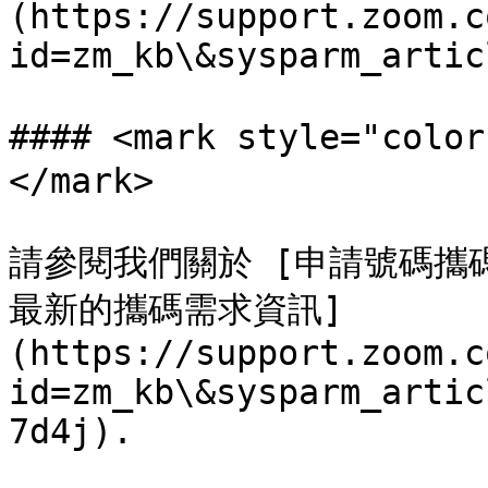
(https://support.zoom.c
id=zm_kb\&sysparm_artic
#### <mark style="c
</mark>

請參閱我們關於 [申請號碼攜
最新的攜碼需求資訊]
(https://support.zoom.c
id=zm_kb\&sysparm_artic
7d4j).
