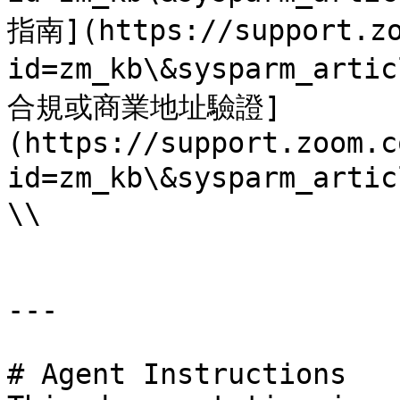
指南](https://support.zo
id=zm_kb\&sysparm_ar
合規或商業地址驗證]
(https://support.zoom.c
id=zm_kb\&sysparm_artic
\\

---

# Agent Instructions
