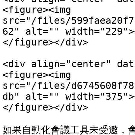
<figure><img 
src="/files/599faea20f7
62" alt="" width="229">
</figure></div>

<div align="center" dat
<figure><img 
src="/files/d6745608f78
db" alt="" width="375">
</figure></div>

如果自動化會議工具未受邀，