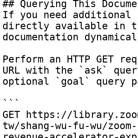
## Querying This Docume
If you need additional 
directly available in t
documentation dynamical
Perform an HTTP GET req
URL with the `ask` quer
optional `goal` query p
```

GET https://library.zoo
tw/shang-wu-fu-wu/zoom-
revenue-accelerator-exp