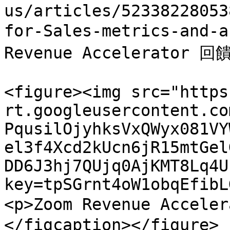
us/articles/52338228053
for-Sales-metrics-and
Revenue Accelerator
<figure><img src="https
rt.googleusercontent.co
PqusilOjyhksVxQWyx081VY
el3f4Xcd2kUcn6jR15mtGel
DD6J3hj7QUjq0AjKMT8Lq4U
key=tpSGrnt4oW1obqEfibL
<p>Zoom Revenue Acce
</figcaption></figure>
