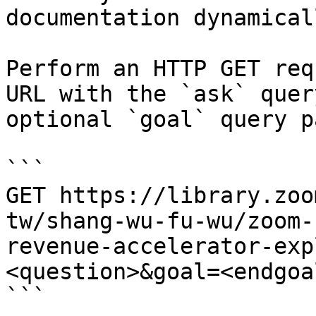
documentation dynamical
Perform an HTTP GET req
URL with the `ask` quer
optional `goal` query p
```

GET https://library.zoo
tw/shang-wu-fu-wu/zoom-
revenue-accelerator-exp
<question>&goal=<endgoal
```
