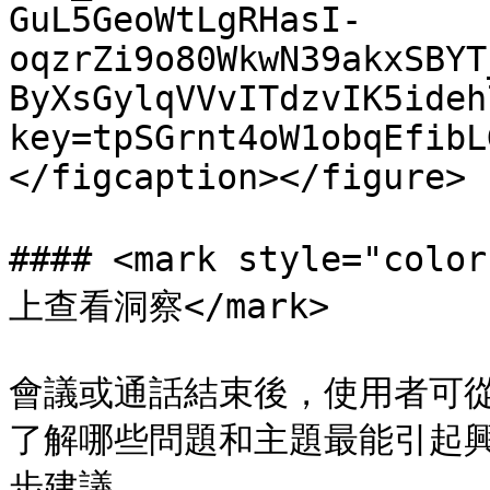
GuL5GeoWtLgRHasI-
oqzrZi9o80WkwN39akxSBYT
ByXsGylqVVvITdzvIK5ideh
key=tpSGrnt4oW1obqEfibL
</figcaption></figure>

#### <mark style="c
上查看洞察</mark>

會議或通話結束後，使用者可從
了解哪些問題和主題最能引起
步建議。
