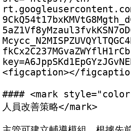
rt.googleusercontent.co
9CkQ54t17bxKMVtG8Mgth_d
5aZ1Vf8yMzaul3fvkKSN7oD
Mcycc_N2MISPZUVQYlTQGC4
fkCx2C237MGvaZWYflH1rCb
key=A6JppSKd1EpGYzJGvNE
<figcaption></figcaptio
#### <mark style="
人員改善策略</mark>

主管可建立輔導模組，根據先