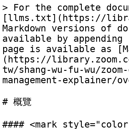
> For the complete docu
[llms.txt](https://libr
Markdown versions of do
available by appending 
page is available as [M
(https://library.zoom.c
tw/shang-wu-fu-wu/zoom-
management-explainer/ov
# 概覽

#### <mark style="col