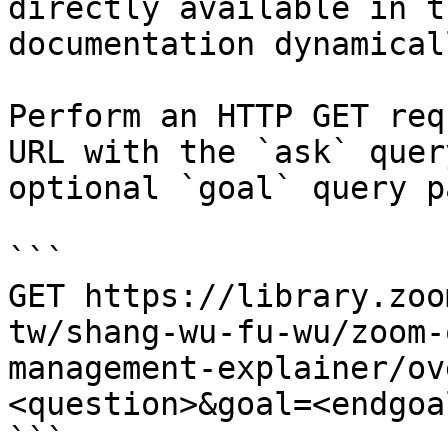
directly available in t
documentation dynamical
Perform an HTTP GET req
URL with the `ask` quer
optional `goal` query p
```

GET https://library.zoo
tw/shang-wu-fu-wu/zoom-
management-explainer/ov
<question>&goal=<endgoal
```
