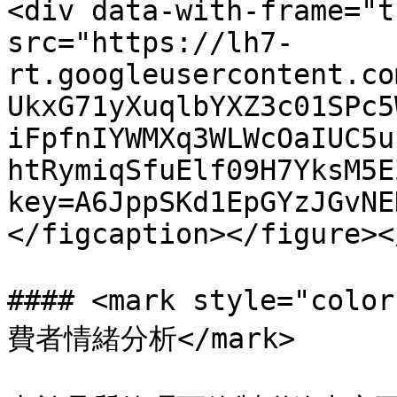
<div data-with-frame="t
src="https://lh7-
rt.googleusercontent.co
UkxG71yXuqlbYXZ3c01SPc5
iFpfnIYWMXq3WLWcOaIUC5u
htRymiqSfuElf09H7YksM5E
key=A6JppSKd1EpGYzJGvNE
</figcaption></figure><
#### <mark style="
費者情緒分析</mark>
