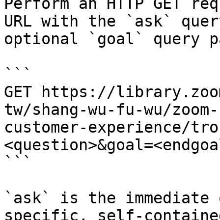
Perform an HTTP GET req
URL with the `ask` quer
optional `goal` query p
```

GET https://library.zoo
tw/shang-wu-fu-wu/zoom-
customer-experience/tro
<question>&goal=<endgoal
```

`ask` is the immediate 
specific, self-containe