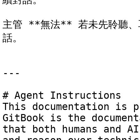
主管 **無法** 若未先聆
話。

---

# Agent Instructions

This documentation is p
GitBook is the document
that both humans and AI