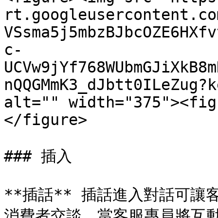
rt.googleusercontent.co
VSsma5j5mbzBJbcOZE6HXfv
c-
UCVw9jYf768WUbmGJiXkB8m
nQQGMmK3_dJbtt0ILeZug?k
alt="" width="375"><fig
</figure>

### 插入

**插話** 插話進入對話可
消費者交談。當客服專員將互