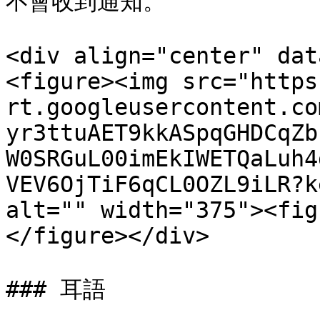
不會收到通知。

<div align="center" dat
<figure><img src="https
rt.googleusercontent.co
yr3ttuAET9kkASpqGHDCqZb
W0SRGuL00imEkIWETQaLuh4
VEV6OjTiF6qCL0OZL9iLR?k
alt="" width="375"><fig
</figure></div>

### 耳語
