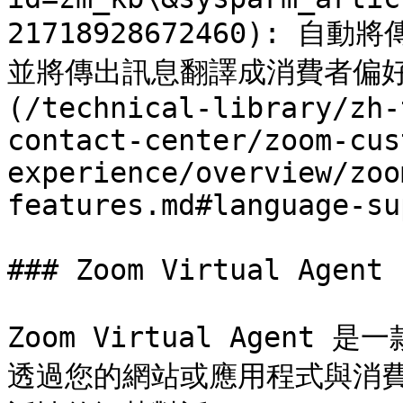
21718928672460):
並將傳出訊息翻譯成消費者偏好
(/technical-library/zh-
contact-center/zoom-cus
experience/overview/zoo
features.md#language-su
### Zoom Virtual Agent

Zoom Virtual Agent
透過您的網站或應用程式與消