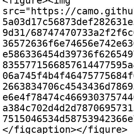
<figure><img 
src="https://camo.githu
5a03d17c56873def282631e
9d31/68747470733a2f2f6c
36572636f6e74656e742e63
e586336454d39736f626549
8355771566857614477595a
06a745f4b4f46475775684f
2663834706c4543436d7869
e6e4f78474c466930375744
a384c702d4d2d7870695731
7515046534d58753942366e
</figcaption></figure>
