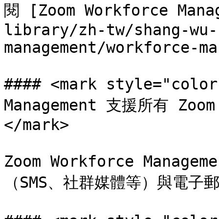
閱 [Zoom Workforce Man
library/zh-tw/shang-wu-
management/workforce-ma
#### <mark style="colo
Management 支援所有 Zoom
</mark>

Zoom Workforce Mana
（SMS、社群媒體等）與電子郵