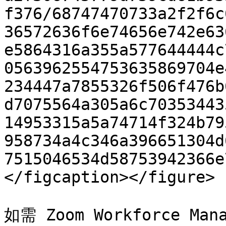
f376/68747470733a2f2f6c
36572636f6e74656e742e63
e5864316a355a577644444c
0563962554753635869704e
234447a7855326f506f476b
d7075564a305a6c70353443
14953315a5a74714f324b79
958734a4c346a396651304d
7515046534d58753942366e
</figcaption></figure>

如需 Zoom Workforce 