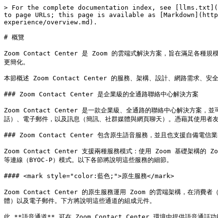
> For the complete documentation index, see [llms.txt](
to page URLs; this page is available as [Markdown](http
experience/overview.md).

# 概覽

Zoom Contact Center 是 Zoom 的雲端式解決方案，旨
更簡化。

本節概述 Zoom Contact Center 的服務、架構、設計、網路需求、
### Zoom Contact Center 是企業級的全通路聯絡中心解決方案

Zoom Contact Center 是一款企業級、全通路的聯絡中心解決方案
話）、電子郵件，以及訊息（簡訊、社群媒體與網頁聊天）。憑藉其使用者友善的介
### Zoom Contact Center 包含原生語音服務，並且也支援自備電信
Zoom Contact Center 支援兩種服務模式：使用 Zoom 基礎架構的 
等連線（BYOC-P）模式。以下各節將說明這些服務的細節。

#### <mark style="color:藍色;">原生服務</mark>

Zoom Contact Center 的原生服務運用 Zoom 的雲端架
體）以及電子郵件。下方將說明這些通道的組成元件。

此 **語音通道** 可在 Zoom Contact Center 環境中提