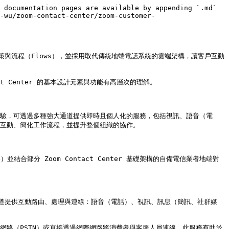
 documentation pages are available by appending `.md` 
-wu/zoom-contact-center/zoom-customer-
、政策與流程（Flows），並採用取代傳統地端電話系統的雲端架構，讓客戶互動
t Center 的基本設計元素與功能有高層次的理解。

在提升客戶體驗，可透過多種強大通道提供即時且個人化的服務，包括視訊、語音（電
客戶互動、簡化工作流程，並提升整個組織的協作。

制器）並結合部分 Zoom Contact Center 基礎架構的自備電信業者地端對
不同通道提供互動路由、處理與連線：語音（電話）、視訊、訊息（簡訊、社群媒
交換電話網路（PSTN）或直接透過網際網路將消費者與客服人員連線。此服務有助於