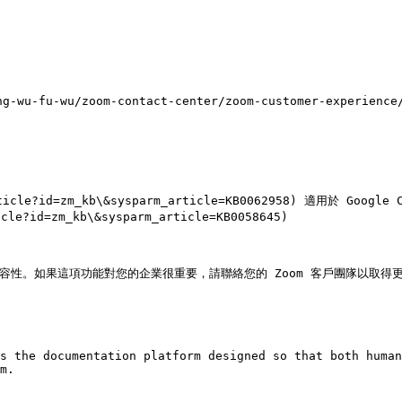
-wu-fu-wu/zoom-contact-center/zoom-customer-experience/
cle?id=zm_kb\&sysparm_article=KB0062958) 適用於 Google C
le?id=zm_kb\&sysparm_article=KB0058645)

 電話相容性。如果這項功能對您的企業很重要，請聯絡您的 Zoom 客戶團隊以取得更
s the documentation platform designed so that both human
m.
