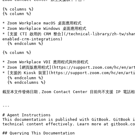
{% columns %}

{% column %}

* Zoom Workplace macOS 桌面應用程式

* Zoom Workplace Windows 桌面應用程式

* ​[支援 CTI 啟用的 CRM 整合](/technical-library/zh-tw/shang
enabled-crm-integrations)

  {% endcolumn %}

{% column %}

* Zoom Workplace VDI 應用程式與外掛程式

* Zoom [網頁版應用程式](https://support.zoom.com/hc/en/arti
* [支援的 Kiosk 裝置](https://support.zoom.com/hc/en/artic
  {% endcolumn %}

  {% endcolumns %}

截至本文件發佈日期，Zoom Contact Center 目前尚不支援 IP
---

# Agent Instructions

This documentation is published with GitBook. GitBook i
technical content effectively. Learn more at gitbook.co
## Querying This Documentation
