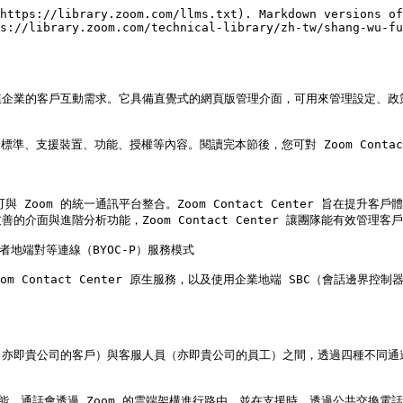
https://library.zoom.com/llms.txt). Markdown versions of
s://library.zoom.com/technical-library/zh-tw/shang-wu-fu
在滿足各種規模企業的客戶互動需求。它具備直覺式的網頁版管理介面，可用來管理設定
安全標準、支援裝置、功能、授權等內容。閱讀完本節後，您可對 Zoom Contac
，並可與 Zoom 的統一通訊平台整合。Zoom Contact Center 旨
面與進階分析功能，Zoom Contact Center 讓團隊能有效管理
業者地端對等連線（BYOC-P）服務模式

Zoom Contact Center 原生服務，以及使用企業地端 SBC（會話邊界控
構，在消費者（亦即貴公司的客戶）與客服人員（亦即貴公司的員工）之間，透過四種
供語音通話功能。通話會透過 Zoom 的雲端架構進行路由，並在支援時，透過公共