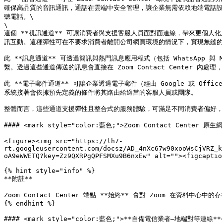
確保高品質的音訊通訊，通話在雲端中安全管理，讓企業無需依賴地端電話設備或
聽電話。\

\

這個 **視訊通道** 可讓消費者與支援客服人員面對面連線，帶來更個人化且更
訊互動。這種彈性可在不要求消費者離開公司網頁環境的情況下，實現無縫的
此 **訊息通道** 可透過簡訊與熱門訊息應用程式（包括 WhatsApp 與 
繫。透過這些通道傳送的訊息會直接在 Zoom Contact Center 
此 **電子郵件通道** 可讓企業透過電子郵件（經由 Google 或 O
系統接著會依據預先定義的條件將其路由給適當的客服人員或團隊。

整體而言，這些通道支援彈性且整合式的服務體驗，可滿足不同消費者偏好，
#### <mark style="color:藍色;">Zoom Contact Center 原生
<figure><img src="https://lh7-
rt.googleusercontent.com/docsz/AD_4nXc67w90xooWsCjVRZ_k
oA9eWWETQ?key=Zz9QXRPgQPFSMXu9B6nxEw" alt=""><figcaptio
{% hint style="info" %}

**附註**

Zoom Contact Center 端點 **始終** 會對 Zoom 在資
{% endhint %}

#### <mark style="color:藍色;">**自備電信業者—地端對等連線**</