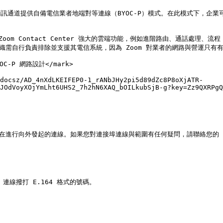
音與簡訊通道提供自備電信業者地端對等連線（BYOC-P）模式。在此模式下，企業可將 
ontact Center 強大的雲端功能，例如進階路由、通話處理、流程（Flo
織需自行負責排除並支援其電信系統，因為 Zoom 對業者的網路與營運只有有
YOC-P 網路設計</mark>

docsz/AD_4nXdLKEIFEP0-1_rANbJHy2pi5d89dZc8P8oXjATR-
JOdVoyXOjYmLht6UHS2_7h2hN6XAQ_bOILkubSjB-g?key=Zz9QXRPgQ
料中心中的存在進行向外發起的連線。如果您對連接埠連線與範圍有任何疑問，請聯絡您的
C 連線撥打 E.164 格式的號碼。
