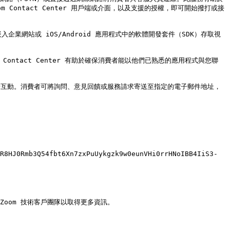
ontact Center 用戶端或介面，以及支援的授權，即可開始撥打或接
企業網站或 iOS/Android 應用程式中的軟體開發套件（SDK）存取視
m Contact Center 有助於確保消費者能以他們已熟悉的應用程式與您聯
理非同步互動。消費者可將詢問、意見回饋或服務請求寄送至指定的電子郵件地址，
R8HJ0Rmb3Q54fbt6Xn7zxPuUykgzk9w0eunVHi0rrHNoIBB4IiS3-
 Zoom 技術客戶團隊以取得更多資訊。
