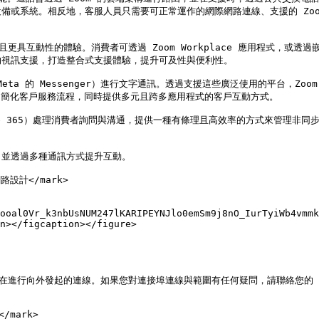
系統。相反地，客服人員只需要可正常運作的網際網路連線、支援的 Zoom C
具互動性的體驗。消費者可透過 Zoom Workplace 應用程式，或透過嵌入
視訊支援，打造整合式支援體驗，提升可及性與便利性。

Meta 的 Messenger）進行文字通訊。透過支援這些廣泛使用的平台，Zoo
內處理，簡化客戶服務流程，同時提供多元且跨多應用程式的客戶互動方式。

ffice 365）處理消費者詢問與溝通，提供一種有條理且高效率的方式來管
並透過多種通訊方式提升互動。

網路設計</mark>

ooal0Vr_k3nbUsNUM247lKARIPEYNJlo0emSm9j8nO_IurTyiWb4vmmk
n></figcaption></figure>

料中心中的存在進行向外發起的連線。如果您對連接埠連線與範圍有任何疑問，請聯絡您的
mark>
