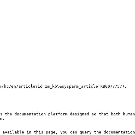
n/article?id=zm_kb\&sysparm_article=KB0077757).

s the documentation platform designed so that both human
m.

 available in this page, you can query the documentation