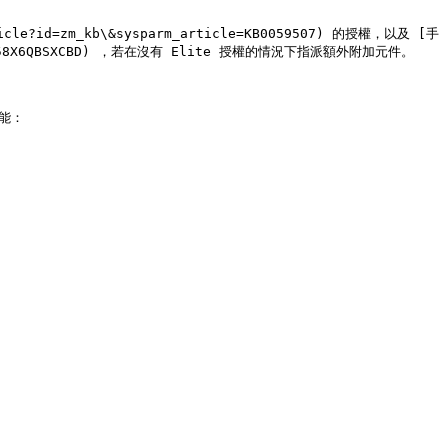
e?id=zm_kb\&sysparm_article=KB0059507) 的授權，以及 [手
FS40SQ58X6QBSXCBD) ，若在沒有 Elite 授權的情況下指派額外附加元件。

：
