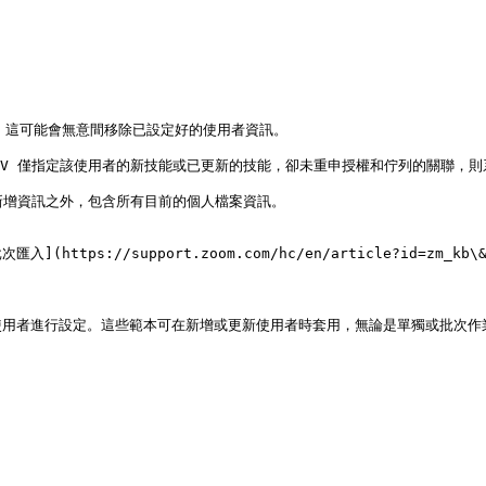
容。這可能會無意間移除已設定好的使用者資訊。

SV 僅指定該使用者的新技能或已更新的技能，卻未重申授權和佇列的關聯，則
新增資訊之外，包含所有目前的個人檔案資訊。

s://support.zoom.com/hc/en/article?id=zm_kb\&sysp
使用者進行設定。這些範本可在新增或更新使用者時套用，無論是單獨或批次作