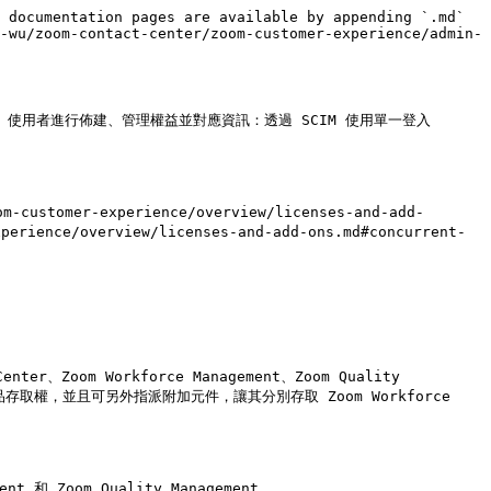
 documentation pages are available by appending `.md` 
-wu/zoom-contact-center/zoom-customer-experience/admin-
ter 使用者進行佈建、管理權益並對應資訊：透過 SCIM 使用單一登入
customer-experience/overview/licenses-and-add-
perience/overview/licenses-and-add-ons.md#concurrent-


Zoom Workforce Management、Zoom Quality 
得產品存取權，並且可另外指派附加元件，讓其分別存取 Zoom Workforce 
 Zoom Quality Management。
