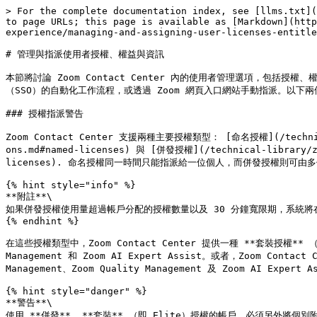
> For the complete documentation index, see [llms.txt](
to page URLs; this page is available as [Markdown](http
experience/managing-and-assigning-user-licenses-entitle
# 管理與指派使用者授權、權益與資訊

本節將討論 Zoom Contact Center 內的使用者管理選項，包括授權
（SSO）的自動化工作流程，或透過 Zoom 網頁入口網站手動指派。以下兩
### 授權指派警告

Zoom Contact Center 支援兩種主要授權類型： [命名授權](/technical-l
ons.md#named-licenses) 與 [併發授權](/technical-library/zh
licenses). 命名授權同一時間只能指派給一位個人，而併發授權則可
{% hint style="info" %}

**附註**\

如果併發授權使用量超過帳戶分配的授權數量以及 30 分鐘寬限期，系統將
{% endhint %}

在這些授權類型中，Zoom Contact Center 提供一種 **套裝授權** （例如
Management 和 Zoom AI Expert Assist。或者，Zoom 
Management、Zoom Quality Management 及 Zoom AI Expert A
{% hint style="danger" %}

**警告**\

使用 **併發**, **套裝** （即 Elite）授權的帳戶，必須另外將個別附加元件