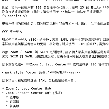
例如，如果一個帳戶有 100 名客服中心代理人，並有 25 個 Elite **併發*
沒有指派這些個別附加元件，這些使用者 **無法** 無法使用這些產品。

{% endhint %}

視帳戶使用的授權而定，您的設定流程可能會有所不同。因此，以下兩個章節將依
### 單一登入

對於使用單一登入（SSO）的帳戶，透過 SAML（安全性聲明標記語言）回
案詳細資訊與權益都會自動更新。相對地，對於使用 SCIM 的帳戶，當資料
雖然 Zoom 在 SAML 與 SCIM 之間提供了許多個人檔案資訊與權益
試其 SCIM 與 SAML 回應對應設定，以確保使用者個人檔案資訊與權益授
以下章節概述可 **Zoom Contact Center** 依您選擇的 SSO 
<mark style="color:藍色;">**SAML**</mark>

以下項目可在驗證時透過 SAML 自動指派給使用者：

* Zoom Contact Center 角色

* Zoom Contact Center 套件（授權）

  * 基本版

  * 進階版

  * 菁英版
