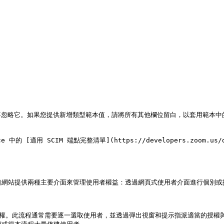
忽略它。如果您提供新增類型範本值，請將所有其他欄位留白，以套用範本中的
 [適用 SCIM 端點完整清單](https://developers.zoom.us/docs
口網站提供兩種主要介面來管理使用者權益：透過網頁式使用者介面進行個別或批
者授權。此流程通常需要逐一選取使用者，並透過彈出視窗和提示指派適當的授