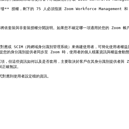
* 授權，剩下的 75 人必須指派 Zoom Workforce Management 和
套裝與非套裝授權分開說明。如果您不確定哪一項適用於您的 Zoom 帳戶，
應對應或 SCIM（跨網域身分識別管理系統）來佈建使用者，可簡化使用者權益
從您的身分識別提供者同步至 Zoom 時，使用者的個人檔案資訊與權益會動態
對應選項，但這些資訊如何以及是否套用，主要取決於客戶在其身分識別提供者與 Zo
與正確無誤。

實作方式對應到使用者設定檔的資訊。
