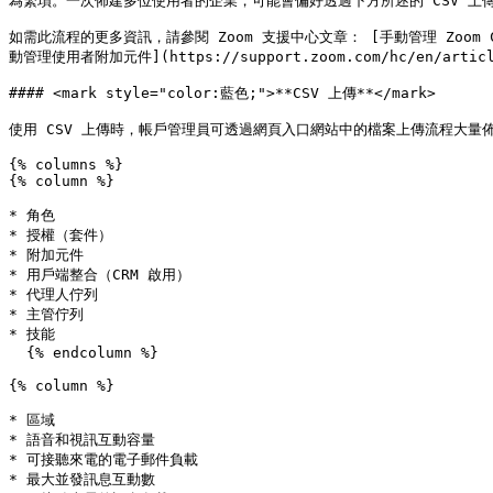
為繁瑣。一次佈建多位使用者的企業，可能會偏好透過下方所述的 CSV 上
如需此流程的更多資訊，請參閱 Zoom 支援中心文章： [手動管理 Zoom Contact 
動管理使用者附加元件](https://support.zoom.com/hc/en/articl
#### <mark style="color:藍色;">**CSV 上傳**</mark>

使用 CSV 上傳時，帳戶管理員可透過網頁入口網站中的檔案上傳流程大量佈
{% columns %}

{% column %}

* 角色

* 授權（套件）

* 附加元件

* 用戶端整合（CRM 啟用）

* 代理人佇列

* 主管佇列

* 技能

  {% endcolumn %}

{% column %}

* 區域

* 語音和視訊互動容量

* 可接聽來電的電子郵件負載

* 最大並發訊息互動數
