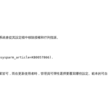
系統會從其設定檔中移除授權和佇列指派。

arm_article=KB0057866).

業皆可，而在更新使用者時，管理員可彈性選擇要覆寫哪些設定。範本的可自