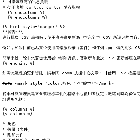
* 可接聽來電的訊息負載

* 使用者對 Contact Center 的存取權

  {% endcolumn %}

  {% endcolumns %}

{% hint style="danger" %}

**警告**\

進行批次 CSV 編輯時，使用者將會更新為 **完全** CSV 所設定的內
例如，如果目前已為某位使用者指派授權（套件）和佇列，而上傳的批次 C
簡單來說，除非您要從使用者中移除資訊，否則所有批次 CSV 更新都應在
{% endhint %}

如需此流程的更多資訊，請參閱 Zoom 支援中心文章： [使用 CSV 檔案批次匯入](http
#### <mark style="color:藍色;">**範本**</mark>

範本可讓管理員建立並管理標準化的聯絡中心使用者設定，輕鬆同時為多位
訂選項包括：

{% columns %}

{% column %}

* 角色

* 授權（套件）

* 附加元件
