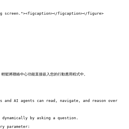
g screen."><figcaption></figcaption></figure>

e SDK，輕鬆將聯絡中心功能直接嵌入您的行動應用程式中。

s and AI agents can read, navigate, and reason over 
 dynamically by asking a question.

ry parameter:
