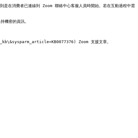
作階段則是在消費者已連線到 Zoom 聯絡中心客服人員時開始。若在互動過程中需
持機密的資訊。

b\&sysparm_article=KB0077376) Zoom 支援文章。
