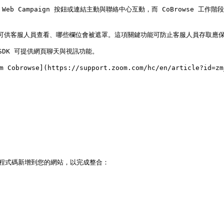
Web Campaign 按鈕或連結主動與聯絡中心互動，而 CoBrowse 工
些欄位可供客服人員查看、哪些欄位會被遮罩。這項關鍵功能可防止客服人員存取應保
而該 SDK 可提供網頁聊天與視訊功能。

wse](https://support.zoom.com/hc/en/article?id=zm_k
pt 程式碼新增到您的網站，以完成整合：
