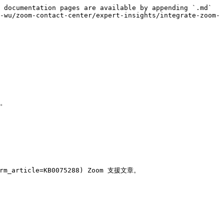
 documentation pages are available by appending `.md` 
-wu/zoom-contact-center/expert-insights/integrate-zoom-
。

_article=KB0075288) Zoom 支援文章。
