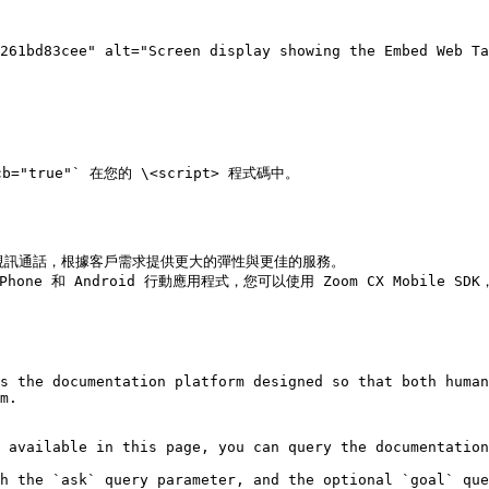
261bd83cee" alt="Screen display showing the Embed Web Ta
="true"` 在您的 \<script> 程式碼中。

為視訊通話，根據客戶需求提供更大的彈性與更佳的服務。

iPhone 和 Android 行動應用程式，您可以使用 Zoom CX Mobil
s the documentation platform designed so that both human
m.

 available in this page, you can query the documentation
h the `ask` query parameter, and the optional `goal` que