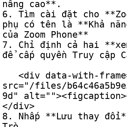
nâng cao**.

6. Tìm cài đặt cho **Zo
phụ có tên là **Khả năn
của Zoom Phone**

7. Chỉ định cả hai **xe
để cấp quyền Truy cập C
   <div data-with-frame="true"><figure><img 
src="/files/b64c46a5b9e
9d" alt=""><figcaption>
</div>

8. Nhấp **Lưu thay đổi*
Trò.
