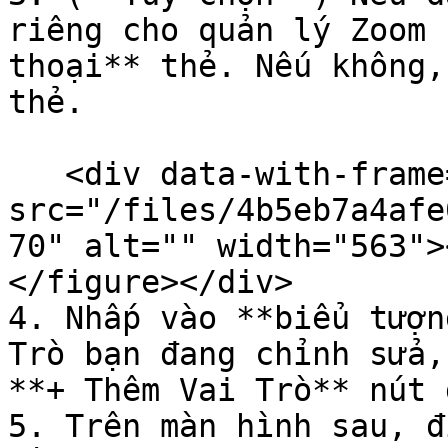
riêng cho quản lý Zoom 
thoại** thẻ. Nếu không,
thẻ.

   <div data-with-frame="true"><figure><img 
src="/files/4b5eb7a4afe
70" alt="" width="563">
</figure></div>

4. Nhấp vào **biểu tượn
Trò bạn đang chỉnh sửa,
**+ Thêm Vai Trò** nút 
5. Trên màn hình sau, đ