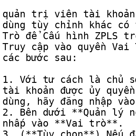
quản trị viên tài khoản
dùng tùy chỉnh khác có 
Trò để Cấu hình ZPLS tr
Truy cập vào quyền Vai 
các bước sau:

1. Với tư cách là chủ s
tài khoản được ủy quyền
dùng, hãy đăng nhập vào
2. Bên dưới **Quản lý n
nhấp vào **Vai trò**.

3. (**Tùy chọn**) Nếu đ