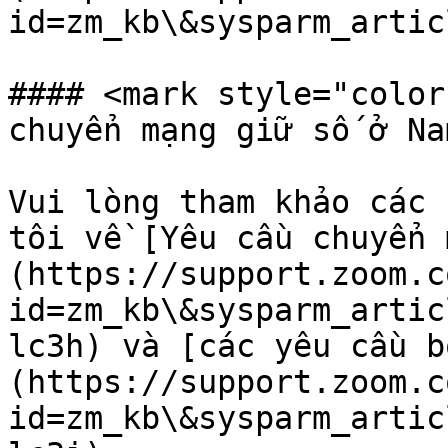
id=zm_kb\&sysparm_artic
#### <mark style="color
chuyển mạng giữ số ở Na
Vui lòng tham khảo các 
tôi về [Yêu cầu chuyển 
(https://support.zoom.c
id=zm_kb\&sysparm_artic
lc3h) và [các yêu cầu b
(https://support.zoom.c
id=zm_kb\&sysparm_artic