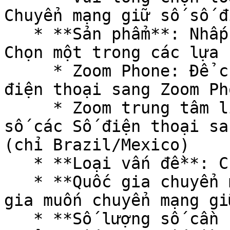
Chuyển mạng giữ số số đ
   * **Sản phẩm**: Nhấp vào mũi tên thả xuống và 
Chọn một trong các lựa 
     * Zoom Phone: Để chuyển mạng giữ số các Số 
điện thoại sang Zoom Pho
     * Zoom trung tâm liên hệ: Để chuyển mạng giữ 
số các Số điện thoại sa
(chỉ Brazil/Mexico)

   * **Loại vấn đề**: Chuyển mạng giữ số số mới

   * **Quốc gia chuyển mạng giữ số**: Chọn quốc 
gia muốn chuyển mạng giữ
   * **Số lượng số cần chuyển mạng giữ số** (Chọn 