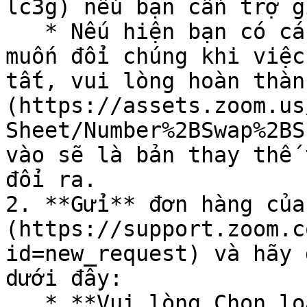
lc3g) nếu bạn cần trợ gi
   * Nếu hiện bạn có các số dùng thử/tạm thời và 
muốn đổi chúng khi việc
tất, vui lòng hoàn thàn
(https://assets.zoom.us
Sheet/Number%2BSwap%2BS
vào sẽ là bản thay thế 
đổi ra.

2. **Gửi** đơn hàng của
(https://support.zoom.c
id=new_request) và hãy 
dưới đây:

   * **Vui lòng Chọn loại yêu cầu của bạn**: 