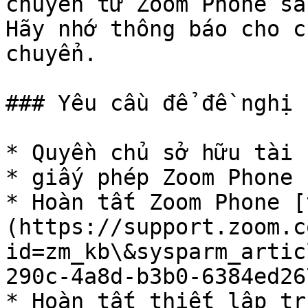
chuyển từ Zoom Phone sa
Hãy nhớ thông báo cho c
chuyển.

### Yêu cầu để đề nghị 
* Quyền chủ sở hữu tài 
* giấy phép Zoom Phone

* Hoàn tất Zoom Phone [
(https://support.zoom.c
id=zm_kb\&sysparm_artic
290c-4a8d-b3b0-6384ed26
* Hoàn tất thiết lập tr