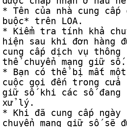
được chấp nhận ở hầu hế
* Tên của nhà cung cấp 
buộc* trên LOA.

* Kiểm tra tính khả chu
hiện sau khi đơn hàng đ
cung cấp dịch vụ thông 
thể chuyển mạng giữ số.

* Bạn có thể bị mất một
cuộc gọi đến trong cửa 
giữ số khi các số đang 
xử lý.

* Khi đã cung cấp ngày 
chuyển mạng giữ số sẽ đ