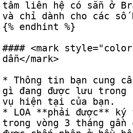
tâm liên hệ có sẵn ở Br
và chỉ dành cho các số 
{% endhint %}

#### <mark style="color
dẫn</mark>

* Thông tin bạn cung cấ
gì đang được lưu trong 
vụ hiện tại của bạn.

* LOA **phải được** ký 
trong vòng 3 tháng gần 