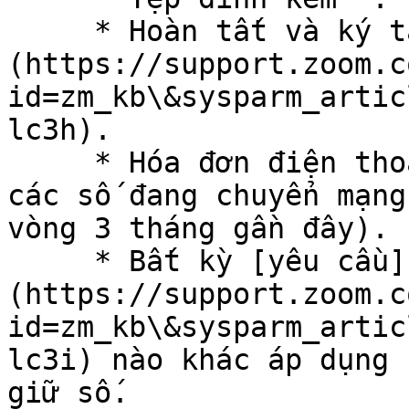
     * Hoàn tất và ký tay [LOA]
(https://support.zoom.c
id=zm_kb\&sysparm_artic
lc3h).

     * Hóa đơn điện thoại gần đây liên quan đến 
các số đang chuyển mạng
vòng 3 tháng gần đây).

     * Bất kỳ [yêu cầu]
(https://support.zoom.c
id=zm_kb\&sysparm_artic
lc3i) nào khác áp dụng 
giữ số.
