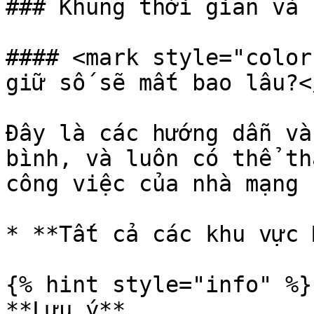
### Khung thời gian và 
#### <mark style="color
giữ số sẽ mất bao lâu?<
Đây là các hướng dẫn và
bình, và luôn có thể th
công việc của nhà mạng 
* **Tất cả các khu vực 
{% hint style="info" %}

**Lưu ý**
