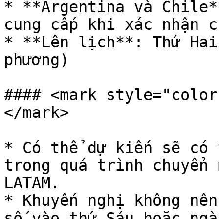
* **Argentina và Chile*
cung cấp khi xác nhận c
* **Lên lịch**: Thứ Hai
phương)

#### <mark style="color
</mark>

* Có thể dự kiến sẽ có 
trong quá trình chuyển 
LATAM.

* Khuyến nghị không nên
số vào thứ Sáu hoặc ngà