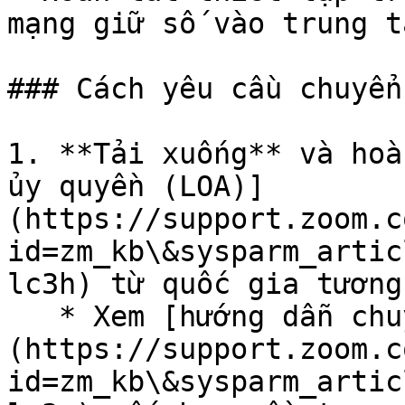
mạng giữ số vào trung t
### Cách yêu cầu chuyển
1. **Tải xuống** và hoà
ủy quyền (LOA)]
(https://support.zoom.c
id=zm_kb\&sysparm_artic
lc3h) từ quốc gia tương
   * Xem [hướng dẫn chuyển mạng giữ số]
(https://support.zoom.c
id=zm_kb\&sysparm_artic