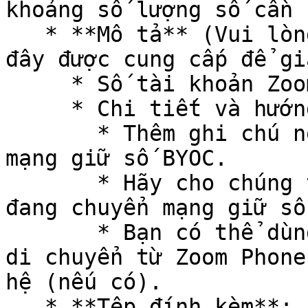
khoảng số lượng số cần 
   * **Mô tả** (Vui lòng đảm bảo các chi tiết dưới 
đây được cung cấp để gi
     * Số tài khoản Zoom Phone

     * Chi tiết và hướng dẫn bổ sung:

       * Thêm ghi chú nếu đơn hàng là cho chuyển 
mạng giữ số BYOC.

       * Hãy cho chúng tôi biết nếu bất kỳ số nào 
đang chuyển mạng giữ số
       * Bạn có thể dùng biểu mẫu này để yêu cầu 
di chuyển từ Zoom Phone
hệ (nếu có).

   * **Tệp đính kèm**:
