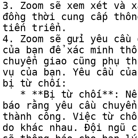
3. Zoom sẽ xem xét và x
đồng thời cung cấp thôn
tiến triển.

4. Zoom sẽ gửi yêu cầu 
của bạn để xác minh thô
chuyển giao cũng phụ th
vụ của bạn. Yêu cầu của
bị từ chối:

   * **Bị từ chối**: Nếu bị từ chối, Zoom sẽ thông 
báo rằng yêu cầu chuyển
thành công. Việc từ chố
do khác nhau. Đội ngũ c