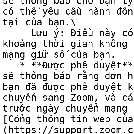
sẽ thông báo cho bạn lý
có thể yêu cầu hành độn
tại của bạn.\

     Lưu ý: Điều này có thể làm tăng thêm một 
khoảng thời gian không 
mạng giữ số của bạn.

   * **Được phê duyệt**: Nếu được chấp nhận, Zoom 
sẽ thông báo rằng đơn h
bạn đã được phê duyệt k
chuyển sang Zoom, và cá
trước ngày chuyển mạng 
[Cổng thông tin web của
(https://support.zoom.c