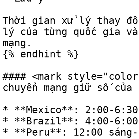
Thời gian xử lý thay đổ
lý của từng quốc gia và
mạng.

{% endhint %}

#### <mark style="color
chuyển mạng giữ số của 
* **Mexico**: 2:00-6:30
* **Brazil**: 4:00-6:00
* **Peru**: 12:00 sáng-