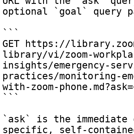
URL with the `ask` quer
optional `goal` query p
```

GET https://library.zoo
library/vi/zoom-workpla
insights/emergency-serv
practices/monitoring-em
with-zoom-phone.md?ask=
```

`ask` is the immediate 
specific, self-containe