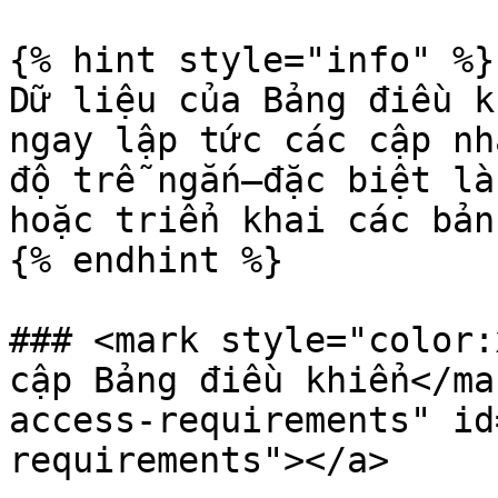
{% hint style="info" %}

Dữ liệu của Bảng điều k
ngay lập tức các cập nh
độ trễ ngắn—đặc biệt là
hoặc triển khai các bản
{% endhint %}

### <mark style="color:
cập Bảng điều khiển</ma
access-requirements" id
requirements"></a>
