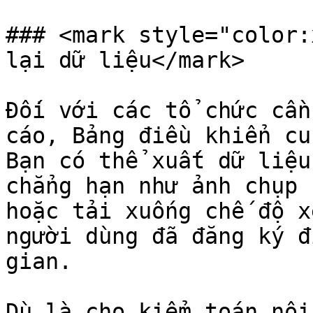
### <mark style="color:
lại dữ liệu</mark>

Đối với các tổ chức cần
cáo, Bảng điều khiển cu
Bạn có thể xuất dữ liệu
chẳng hạn như ảnh chụp 
hoặc tải xuống chế độ x
người dùng đã đăng ký đ
gian.

Dù là cho kiểm toán nội