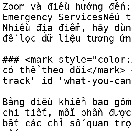
Zoom và điều hướng đến:
Emergency ServicesNếu t
Nhiều địa điểm, hãy dùn
để lọc dữ liệu tương ứng
### <mark style="color:
có thể theo dõi</mark> 
track" id="what-you-can
Bảng điều khiển bao gồm
chi tiết, mỗi phần được
bắt các chỉ số quan trọ