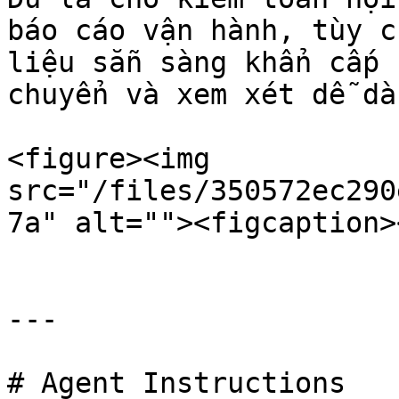
báo cáo vận hành, tùy c
liệu sẵn sàng khẩn cấp 
chuyển và xem xét dễ dàn
<figure><img 
src="/files/350572ec290
7a" alt=""><figcaption>
---

# Agent Instructions
