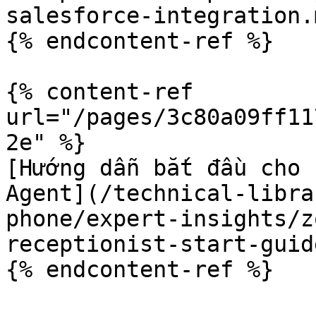
salesforce-integration.m
{% endcontent-ref %}

{% content-ref 
url="/pages/3c80a09ff11
2e" %}

[Hướng dẫn bắt đầu cho 
Agent](/technical-libra
phone/expert-insights/z
receptionist-start-guid
{% endcontent-ref %}
