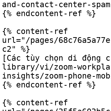
and-contact-center-spam
{% endcontent-ref %}

{% content-ref 
url="/pages/68c76a5a77e
c2" %}

[Các tùy chọn di động c
library/vi/zoom-workpla
insights/zoom-phone-mob
{% endcontent-ref %}

{% content-ref 