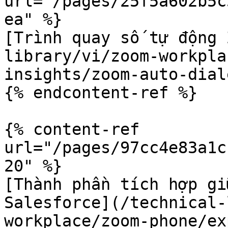
url="/pages/25f5a602b5c
ea" %}

[Trình quay số tự động 
library/vi/zoom-workpla
insights/zoom-auto-dial
{% endcontent-ref %}

{% content-ref 
url="/pages/97cc4e83a1c
20" %}

[Thành phần tích hợp gi
Salesforce](/technical-
workplace/zoom-phone/ex