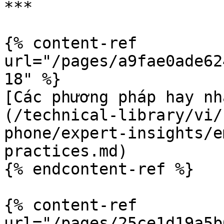
***

{% content-ref 
url="/pages/a9fae0ade62
18" %}

[Các phương pháp hay nh
(/technical-library/vi/
phone/expert-insights/e
practices.md)

{% endcontent-ref %}

{% content-ref 
url="/pages/25ce1d19a5b