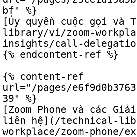
bf" %}

[Ủy quyền cuộc gọi và 
library/vi/zoom-workpla
insights/call-delegatio
{% endcontent-ref %}

{% content-ref 
url="/pages/e6f9d0b3763
39" %}

[Zoom Phone và các Giải
liên hệ](/technical-lib
workplace/zoom-phone/ex