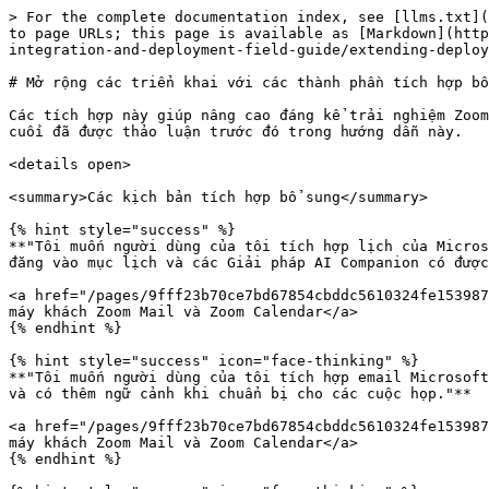
> For the complete documentation index, see [llms.txt](https://library.zoom.com/llms.txt). Markdown versions of documentation pages are available by appending `.md` to page URLs; this page is available as [Markdown](https://library.zoom.com/technical-library/vi/goc-quan-tri-vien/third-party-integrations/zoom-and-microsoft-integration-and-deployment-field-guide/extending-deployments-with-additional-integrations.md).

# Mở rộng các triển khai với các thành phần tích hợp bổ sung

Các tích hợp này giúp nâng cao đáng kể trải nghiệm Zoom Workplace/Microsoft Teams, nhưng không bắt buộc. Chúng được xây dựng dựa trên các tích hợp nền tảng và điểm cuối đã được thảo luận trước đó trong hướng dẫn này.

<details open>

<summary>Các kịch bản tích hợp bổ sung</summary>

{% hint style="success" %}
**"Tôi muốn người dùng của tôi tích hợp lịch của Microsoft Outlook/Exchange với Zoom Mail và Lịch để họ có thêm lợi ích, chẳng hạn như các tài sản sau cuộc họp được đăng vào mục lịch và các Giải pháp AI Companion có được nhiều ngữ cảnh hơn từ các bản tóm tắt cuộc họp trong quá khứ."**

<a href="/pages/9fff23b70ce7bd67854cbddc5610324fe1539870#zoom-mail-and-zoom-calendar-clients" class="button secondary" data-icon="hand-point-right">Truy cập tại đây: máy khách Zoom Mail và Zoom Calendar</a>
{% endhint %}

{% hint style="success" icon="face-thinking" %}
**"Tôi muốn người dùng của tôi tích hợp email Microsoft Outlook/Exchange của họ vào Zoom để họ tận dụng các lợi ích với AI Companion để tóm tắt tin nhắn, soạn trả lời và có thêm ngữ cảnh khi chuẩn bị cho các cuộc họp."**

<a href="/pages/9fff23b70ce7bd67854cbddc5610324fe1539870#zoom-mail-and-zoom-calendar-clients" class="button secondary" data-icon="hand-point-right">Truy cập tại đây: máy khách Zoom Mail và Zoom Calendar</a>
{% endhint %}

{% hint style="success" icon="face-thinking" %}
**"Tôi muốn người dùng của tôi tích hợp OneDrive và SharePoint vào Zoom Workplace để họ có thể:"**

1. **"Chia sẻ màn hình của họ trong các cuộc họp và kéo tệp trực tiếp từ Microsoft để Hiển thị trong chế độ trình bày hoặc cộng tác và;"**
2. **"Chia sẻ các tệp OneDrive và SharePoint trong cuộc trò chuyện, điều này làm cho cuộc họp hấp dẫn hơn và dễ dàng hơn để người tham gia theo dõi."**

<a href="/pages/9fff23b70ce7bd67854cbddc5610324fe1539870#file-sharing-from-onedrive-and-sharepoint" class="button secondary" data-icon="hand-point-right">Đi tới đây: Chia sẻ tệp từ OneDrive và SharePoint: Tốt hơn khi kết hợp</a>
{% endhint %}

</details>

### Khách hàng của Zoom Mail và Zoom Calendar

Tích hợp lịch mang lại những lợi ích đáng chú ý:

1. Tiết kiệm thời gian tìm kiếm tài nguyên từ các cuộc họp trước. Zoom tự động đăng các tài liệu của cuộc họp vào mục lịch sau khi cuộc họp kết thúc, bao gồm: Tóm tắt, Bản ghi, Ghi chú của tôi, Tệp, URL.
2. Cung cấp ngữ cảnh cho Zoom AI Companion (AIC) để tham chiếu nội dung các cuộc họp trước đây nhằm tạo báo cáo và các mục hành động. Quan trọng hơn, giúp AIC chuẩn bị cho bạn cho các cuộc họp sắp tới.
3. ngăn công việc vụn vặt bằng cách cho phép Zoom AI Companion Lên lịch các cuộc họp với mọi người khi họ Đang rảnh.

Các ứng dụng Zoom Mail & Calendar đưa email và lịch hiện có của người dùng trên Microsoft 365 vào ứng dụng Zoom Workplace, tạo ra một không gian làm việc hợp nhất cho các cuộc họp, nhắn tin, email và đang lên lịch. Điều này không thay thế Out