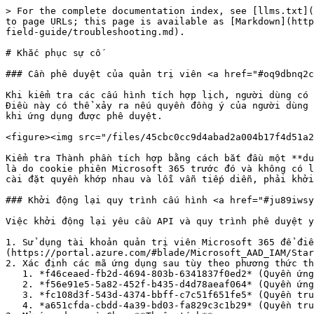
> For the complete documentation index, see [llms.txt](
to page URLs; this page is available as [Markdown](http
field-guide/troubleshooting.md).

# Khắc phục sự cố

### Cần phê duyệt của quản trị viên <a href="#oq9dbnq2c
Khi kiểm tra các cấu hình tích hợp lịch, người dùng có 
Điều này có thể xảy ra nếu quyền đồng ý của người dùng 
khi ứng dụng được phê duyệt.

<figure><img src="/files/45cbc0cc9d4abad2a004b17f4d51a2
Kiểm tra Thành phần tích hợp bằng cách bắt đầu một **du
là do cookie phiên Microsoft 365 trước đó và không có l
cài đặt quyền khớp nhau và lỗi vẫn tiếp diễn, phải khởi
### Khởi động lại quy trình cấu hình <a href="#ju89iwsy
Việc khởi động lại yêu cầu API và quy trình phê duyệt y
1. Sử dụng tài khoản quản trị viên Microsoft 365 để điề
(https://portal.azure.com/#blade/Microsoft_AAD_IAM/Star
2. Xác định các mã ứng dụng sau tùy theo phương thức th
   1. *f46ceaed-fb2d-4694-803b-6341837f0ed2* (Quyền ứng dụng, Lịch cá nhân)

   2. *f56e91e5-5a82-452f-b435-d4d78aeaf064* (Quyền ứng dụng, Zoom Rooms)

   3. *fc108d3f-543d-4374-bbff-c7c51f651fe5* (Quyền truy cập ủy quyền OAuth, Lịch cá nhân)

   4. *a651cfda-cbdd-4a39-bd03-fa829c3c1b29* (Quyền truy cập ủy quyền đầy đủ, Zoom Rooms)
