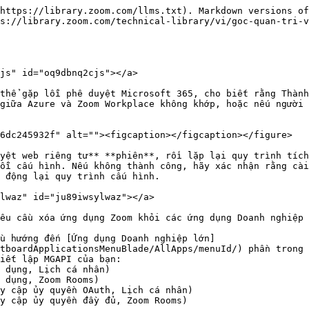
https://library.zoom.com/llms.txt). Markdown versions of
s://library.zoom.com/technical-library/vi/goc-quan-tri-v
js" id="oq9dbnq2cjs"></a>

thể gặp lỗi phê duyệt Microsoft 365, cho biết rằng Thành
giữa Azure và Zoom Workplace không khớp, hoặc nếu người 
6dc245932f" alt=""><figcaption></figcaption></figure>

yệt web riêng tư** **phiên**, rồi lặp lại quy trình tích
ỗi cấu hình. Nếu không thành công, hãy xác nhận rằng cài
 động lại quy trình cấu hình.

lwaz" id="ju89iwsylwaz"></a>

êu cầu xóa ứng dụng Zoom khỏi các ứng dụng Doanh nghiệp 
u hướng đến [Ứng dụng Doanh nghiệp lớn]
tboardApplicationsMenuBlade/AllApps/menuId/) phần trong 
iết lập MGAPI của bạn:
