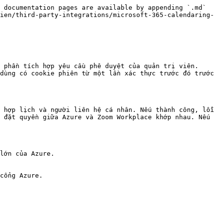
 documentation pages are available by appending `.md` 
ien/third-party-integrations/microsoft-365-calendaring-
 phần tích hợp yêu cầu phê duyệt của quản trị viên. 
dùng có cookie phiên từ một lần xác thực trước đó trước 
 hợp lịch và người liên hệ cá nhân. Nếu thành công, lỗi 
 đặt quyền giữa Azure và Zoom Workplace khớp nhau. Nếu 
lớn của Azure.

cổng Azure.
