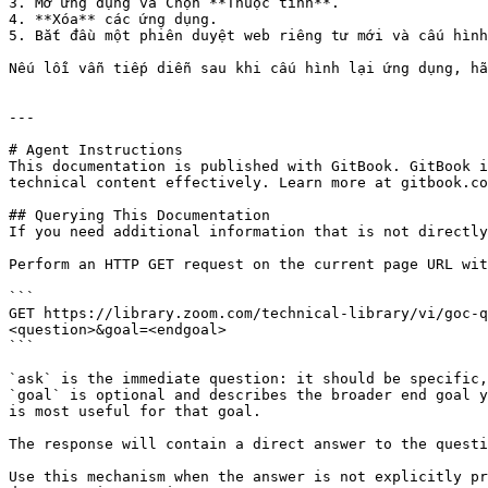
3. Mở ứng dụng và Chọn **Thuộc tính**.

4. **Xóa** các ứng dụng.

5. Bắt đầu một phiên duyệt web riêng tư mới và cấu hình
Nếu lỗi vẫn tiếp diễn sau khi cấu hình lại ứng dụng, hãy
---

# Agent Instructions

This documentation is published with GitBook. GitBook i
technical content effectively. Learn more at gitbook.co
## Querying This Documentation

If you need additional information that is not directly
Perform an HTTP GET request on the current page URL wit
```

GET https://library.zoom.com/technical-library/vi/goc-q
<question>&goal=<endgoal>

```

`ask` is the immediate question: it should be specific,
`goal` is optional and describes the broader end goal y
is most useful for that goal.

The response will contain a direct answer to the questi
Use this mechanism when the answer is not explicitly pr