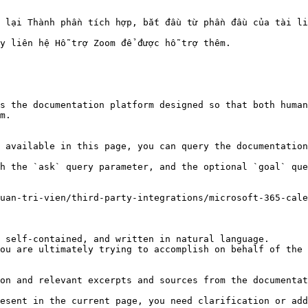
 lại Thành phần tích hợp, bắt đầu từ phần đầu của tài li
 liên hệ Hỗ trợ Zoom để được hỗ trợ thêm.

s the documentation platform designed so that both human
m.

 available in this page, you can query the documentation
h the `ask` query parameter, and the optional `goal` que
uan-tri-vien/third-party-integrations/microsoft-365-cale
 self-contained, and written in natural language.

ou are ultimately trying to accomplish on behalf of the 
on and relevant excerpts and sources from the documentat
esent in the current page, you need clarification or add