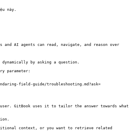
ệu này.

s and AI agents can read, navigate, and reason over 
 dynamically by asking a question.

ry parameter:

ndaring-field-guide/troubleshooting.md?ask=
user. GitBook uses it to tailor the answer towards what 
ion.

itional context, or you want to retrieve related 