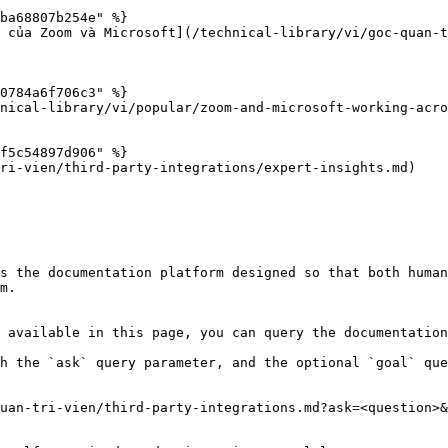
ba68807b254e" %}

 của Zoom và Microsoft](/technical-library/vi/goc-quan-
0784a6f706c3" %}

nical-library/vi/popular/zoom-and-microsoft-working-acro
f5c54897d906" %}

ri-vien/third-party-integrations/expert-insights.md)

s the documentation platform designed so that both human
m.

 available in this page, you can query the documentation
h the `ask` query parameter, and the optional `goal` que
uan-tri-vien/third-party-integrations.md?ask=<question>&