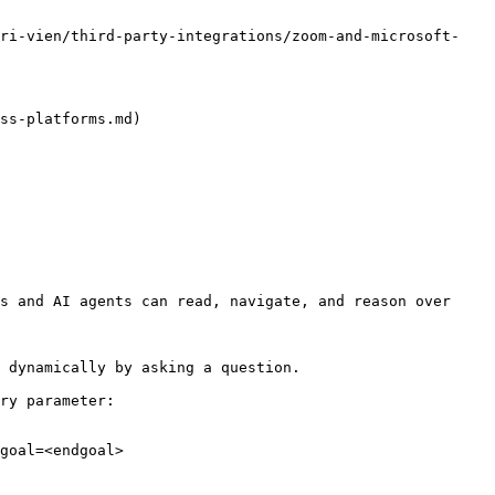
tri-vien/third-party-integrations/zoom-and-microsoft-
ss-platforms.md)

s and AI agents can read, navigate, and reason over 
 dynamically by asking a question.

ry parameter:

goal=<endgoal>
