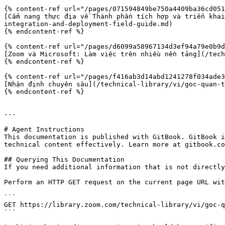
{% content-ref url="/pages/071594849be750a4409ba36cd051
[Cẩm nang thực địa về Thành phần tích hợp và triển khai
integration-and-deployment-field-guide.md)

{% endcontent-ref %}

{% content-ref url="/pages/d6099a58967134d3ef94a79e0b9d
[Zoom và Microsoft: Làm việc trên nhiều nền tảng](/tech
{% endcontent-ref %}

{% content-ref url="/pages/f416ab3d14abd1241278f034ade3
[Nhận định chuyên sâu](/technical-library/vi/goc-quan-t
{% endcontent-ref %}

---

# Agent Instructions

This documentation is published with GitBook. GitBook i
technical content effectively. Learn more at gitbook.co
## Querying This Documentation

If you need additional information that is not directly
Perform an HTTP GET request on the current page URL wit
```

GET https://library.zoom.com/technical-library/vi/goc-q
```
