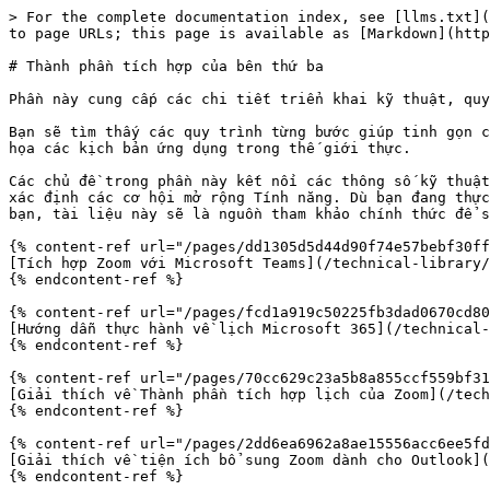
> For the complete documentation index, see [llms.txt](
to page URLs; this page is available as [Markdown](http
# Thành phần tích hợp của bên thứ ba

Phần này cung cấp các chi tiết triển khai kỹ thuật, quy
Bạn sẽ tìm thấy các quy trình từng bước giúp tinh gọn c
họa các kịch bản ứng dụng trong thế giới thực.

Các chủ đề trong phần này kết nối các thông số kỹ thuật
xác định các cơ hội mở rộng Tính năng. Dù bạn đang thực
bạn, tài liệu này sẽ là nguồn tham khảo chính thức để s
{% content-ref url="/pages/dd1305d5d44d90f74e57bebf30ff
[Tích hợp Zoom với Microsoft Teams](/technical-library/
{% endcontent-ref %}

{% content-ref url="/pages/fcd1a919c50225fb3dad0670cd80
[Hướng dẫn thực hành về lịch Microsoft 365](/technical-
{% endcontent-ref %}

{% content-ref url="/pages/70cc629c23a5b8a855ccf559bf31
[Giải thích về Thành phần tích hợp lịch của Zoom](/tech
{% endcontent-ref %}

{% content-ref url="/pages/2dd6ea6962a8ae15556acc6ee5fd
[Giải thích về tiện ích bổ sung Zoom dành cho Outlook](
{% endcontent-ref %}
