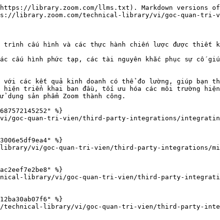
https://library.zoom.com/llms.txt). Markdown versions of
s://library.zoom.com/technical-library/vi/goc-quan-tri-v
 trình cấu hình và các thực hành chiến lược được thiết k
ác cấu hình phức tạp, các tài nguyên khắc phục sự cố giú
 với các kết quả kinh doanh có thể đo lường, giúp bạn th
 hiện triển khai ban đầu, tối ưu hóa các môi trường hiện
ử dụng sản phẩm Zoom thành công.

687572145252" %}

vi/goc-quan-tri-vien/third-party-integrations/integratin
3006e5df9ea4" %}

library/vi/goc-quan-tri-vien/third-party-integrations/mi
ac2eef7e2be8" %}

nical-library/vi/goc-quan-tri-vien/third-party-integrati
12ba30ab07f6" %}

/technical-library/vi/goc-quan-tri-vien/third-party-inte