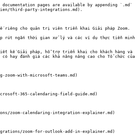
 documentation pages are available by appending `.md` 
ien/third-party-integrations.md).

ế riêng cho quản trị viên triển khai Giải pháp Zoom.

p rút ngắn thời gian xử lý và các ví dụ thực tiễn minh 
iết kế Giải pháp, hỗ trợ triển khai cho khách hàng và 
 có hay đánh giá các khả năng nâng cao cho Tổ chức của 
g-zoom-with-microsoft-teams.md)

crosoft-365-calendaring-field-guide.md)

ons/zoom-calendaring-integration-explainer.md)

grations/zoom-for-outlook-add-in-explainer.md)
