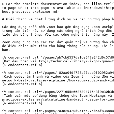
> For the complete documentation index, see [llms.txt](
to page URLs; this page is available as [Markdown](http
best-practices-explainer.md).

# Giải thích về Chất lượng dịch vụ và các phương pháp h
Các ứng dụng phần mềm Zoom bao gồm ứng dụng Zoom Workpl
trung tâm liên hệ, sử dụng các công nghệ thích ứng độc 
tiêu thụ băng thông. Với các công nghệ thích ứng này, Z
Zoom cũng cung cấp các Cài đặt quản trị và hướng dẫn ch
để điều chỉnh mức tiêu thụ băng thông của chúng. Tài li
bạn.

{% content-ref url="/pages/ab7cb6557da1de547e242d6c57d0
[Bắt đầu theo Vai trò](/technical-library/vi/goc-quan-t
{% endcontent-ref %}

{% content-ref url="/pages/f82aa04df728a27bab9f02952a94
[Cách codec âm thanh và video của Zoom ảnh hưởng đến vi
network-best-practices-explainer/how-zoom-audio-and-vid
{% endcontent-ref %}

{% content-ref url="/pages/2271655e668730471643f9e30b3b
[Tính toán mức sử dụng băng thông cho Zoom Meetings và 
practices-explainer/calculating-bandwidth-usage-for-zoo
{% endcontent-ref %}

{% content-ref url="/pages/7a38c5420d95166275b56fa3a88a