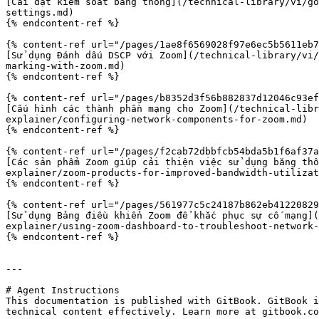
[Cài đặt kiểm soát băng thông](/technical-library/vi/go
settings.md)

{% endcontent-ref %}

{% content-ref url="/pages/1ae8f6569028f97e6ec5b5611eb7
[Sử dụng Đánh dấu DSCP với Zoom](/technical-library/vi/
marking-with-zoom.md)

{% endcontent-ref %}

{% content-ref url="/pages/b8352d3f56b882837d12046c93ef
[Cấu hình các thành phần mạng cho Zoom](/technical-libr
explainer/configuring-network-components-for-zoom.md)

{% endcontent-ref %}

{% content-ref url="/pages/f2cab72dbbfcb54bda5b1f6af37a
[Các sản phẩm Zoom giúp cải thiện việc sử dụng băng thô
explainer/zoom-products-for-improved-bandwidth-utilizat
{% endcontent-ref %}

{% content-ref url="/pages/561977c5c24187b862eb41220829
[Sử dụng Bảng điều khiển Zoom để khắc phục sự cố mạng](
explainer/using-zoom-dashboard-to-troubleshoot-network-
{% endcontent-ref %}

---

# Agent Instructions

This documentation is published with GitBook. GitBook i
technical content effectively. Learn more at gitbook.co