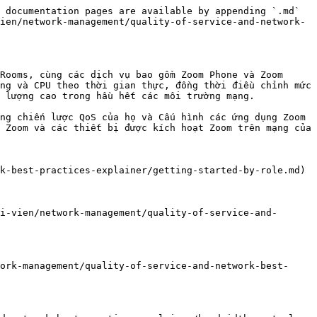
 documentation pages are available by appending `.md` 
ien/network-management/quality-of-service-and-network-
Rooms, cùng các dịch vụ bao gồm Zoom Phone và Zoom 
ng và CPU theo thời gian thực, đồng thời điều chỉnh mức 
 lượng cao trong hầu hết các môi trường mạng.

ng chiến lược QoS của họ và Cấu hình các ứng dụng Zoom 
 Zoom và các thiết bị được kích hoạt Zoom trên mạng của 
k-best-practices-explainer/getting-started-by-role.md)

i-vien/network-management/quality-of-service-and-
ork-management/quality-of-service-and-network-best-