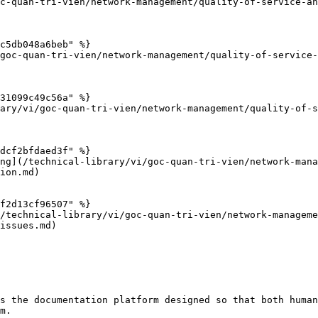
c-quan-tri-vien/network-management/quality-of-service-an
c5db048a6beb" %}

goc-quan-tri-vien/network-management/quality-of-service-
31099c49c56a" %}

ary/vi/goc-quan-tri-vien/network-management/quality-of-s
dcf2bfdaed3f" %}

ng](/technical-library/vi/goc-quan-tri-vien/network-mana
ion.md)

f2d13cf96507" %}

/technical-library/vi/goc-quan-tri-vien/network-manageme
issues.md)

s the documentation platform designed so that both human
m.
