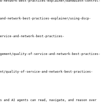
d-network-best-practices-explainer/bandwidth-control-
and-network-best-practices-explainer/using-dscp-
ervice-and-network-best-practices-
gement/quality-of-service-and-network-best-practices-
nt/quality-of-service-and-network-best-practices-
s and AI agents can read, navigate, and reason over 