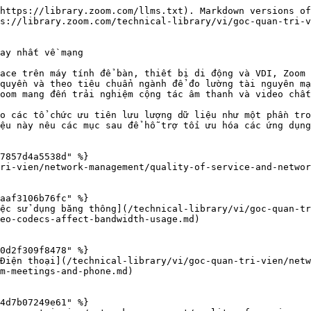
https://library.zoom.com/llms.txt). Markdown versions of
s://library.zoom.com/technical-library/vi/goc-quan-tri-v
ay nhất về mạng

ace trên máy tính để bàn, thiết bị di động và VDI, Zoom 
quyền và theo tiêu chuẩn ngành để đo lường tài nguyên mạ
oom mang đến trải nghiệm cộng tác âm thanh và video chất
o các tổ chức ưu tiên lưu lượng dữ liệu như một phần tro
ệu này nêu các mục sau để hỗ trợ tối ưu hóa các ứng dụng
7857d4a5538d" %}

ri-vien/network-management/quality-of-service-and-networ
aaf3106b76fc" %}

ệc sử dụng băng thông](/technical-library/vi/goc-quan-tr
eo-codecs-affect-bandwidth-usage.md)

0d2f309f8478" %}

Điện thoại](/technical-library/vi/goc-quan-tri-vien/netw
m-meetings-and-phone.md)

4d7b07249e61" %}
