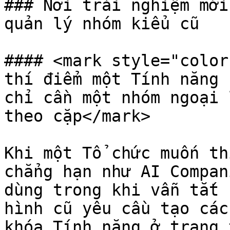
### Nơi trải nghiệm mới
quản lý nhóm kiểu cũ

#### <mark style="color
thí điểm một Tính năng 
chỉ cần một nhóm ngoại 
theo cặp</mark>

Khi một Tổ chức muốn th
chẳng hạn như AI Compan
dùng trong khi vẫn tắt 
hình cũ yêu cầu tạo các 
khóa Tính năng ở trạng t