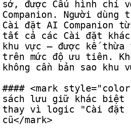
sở, được Cấu hình chỉ v
Companion. Người dùng tr
Cài đặt AI Companion từ 
tất cả các Cài đặt khác
khu vực — được kế thừa t
trên mức độ ưu tiên. Khô
không cần bản sao khu vự
#### <mark style="color
sách lưu giữ khác biệt 
thay vì logic "Cài đặt 
cũ</mark>
