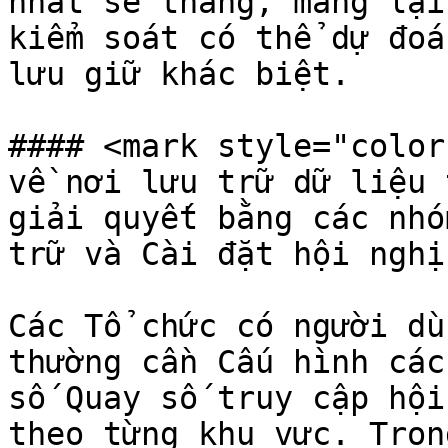
nhất sẽ thắng, mang lại
kiểm soát có thể dự đoá
lưu giữ khác biệt.

#### <mark style="color
về nơi lưu trữ dữ liệu 
giải quyết bằng các nhó
trữ và Cài đặt hội nghị
Các Tổ chức có người dù
thường cần Cấu hình các
số Quay số truy cập hội
theo từng khu vực. Trong