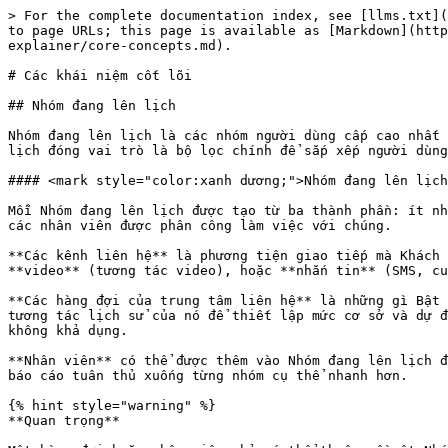
> For the complete documentation index, see [llms.txt](https://library.zoom.com/llms.txt). Markdown versions of documentation pages are available by appending `.md` to page URLs; this page is available as [Markdown](https://library.zoom.com/technical-library/vi/dich-vu-kinh-doanh/zoom-workforce-management/workforce-management-explainer/core-concepts.md).

# Các khái niệm cốt lõi

## Nhóm đang lên lịch

Nhóm đang lên lịch là các nhóm người dùng cấp cao nhất trong Zoom Quản lý nhân sự, đóng vai trò then chốt trong việc tổ chức, xem và quản lý người dùng. Nhóm đang lên lịch đóng vai trò là bộ lọc chính để sắp xếp người dùng trên toàn hệ thống, và là thành phần chính trong việc tạo lịch làm việc của nhân viên và tạo Dự báo.

#### <mark style="color:xanh dương;">Nhóm đang lên lịch bao gồm các nhân viên, hàng đợi và các kênh liên hệ liên quan</mark>

Mỗi Nhóm đang lên lịch được tạo từ ba thành phần: ít nhất một kênh liên hệ (như thoại, video hoặc nhắn tin), các hàng đợi của trung tâm liên hệ xử lý các kênh đó, và các nhân viên được phân công làm việc với chúng.

**Các kênh liên hệ** là phương tiện giao tiếp mà Khách hàng dùng để kết nối với một trung tâm liên hệ. Ví dụ về các kênh liên hệ bao gồm **thoại** (điện thoại), **video** (tương tác video), hoặc **nhắn tin** (SMS, cuộc trò chuyện trên web và cuộc trò chuyện trong ứng dụng như Facebook Messenger hoặc WhatsApp).

**Các hàng đợi của trung tâm liên hệ** là những gì Bật khả năng dự báo. Khi một hàng đợi được liên kết với một Nhóm đang lên lịch, Quản lý nhân sự sẽ lấy dữ liệu tương tác lịch sử của nó để thiết lập mức cơ sở và dự đoán khối lượng trong tương lai. Không có hàng đợi, nhóm vẫn có thể được lên lịch thủ công — chỉ là dự báo sẽ không khả dụng.

**Nhân viên** có thể được thêm vào Nhóm đang lên lịch để lên lịch hàng loạt và lọc. Việc liên kết nhân viên với một nhóm giúp việc xây dựng dự báo, tạo lịch và lọc báo cáo tuân thủ xuống từng nhóm cụ thể nhanh hơn.

{% hint style="warning" %}
**Quan trọng**

Một hàng đợi hoặc nhân viên chỉ có thể thuộc về một Nhóm đang lên lịch tại một thời điểm.
{% endhint %}

Đối với các tổ chức lớn hơn, Nhóm đang lên lịch có thể được lồng bên trong các nhóm tổ chức — một lớp phân cấp giúp đơn giản hóa việc quản lý quyền, lọc báo cáo và cấu hình dự báo trên nhiều nhóm.

## Hoạt động

Trong một trung tâm liên hệ, ca làm việc của một nhân viên thường được lên lịch sẵn với các nhiệm vụ hoặc trách nhiệm khác nhau, chẳng hạn như tham dự một cuộc họp nhóm, nghỉ trưa theo lịch hoặc làm việc ở một hàng đợi Hỗ trợ. Trong Quản lý nhân sự, các mục này được gọi là **Hoạt động**, và là các khối xây dựng của ca làm việc của nhân viên.

Các ví dụ về Hoạt động phổ biến bao gồm, nhưng không giới hạn ở:

| <ul><li>Hàng đợi Điện thoại</li><li>Hàng đợi cuộc trò chuyện</li><li>Hàng đợi nhắn tin</li><li>Cuộc họp</li></ul> | <ul><li>Nghỉ trưa</li><li>Nghỉ giải lao ngắn</li><li>Cuộc họp</li><li>Thời gian tập trung / Dự án</li></ul> |
| ----------------------------------------------------------------------------------------------------------------- | ----------------------------------------------------------------------------------------------------------- |

#### <mark style="color:xanh dương;">Quản lý nhân sự cung cấp sáu Loại Hoạt động độc đáo cho mục đích đang lên lịch và báo cáo</mark>

Một **Loại Hoạt động** xác định bản chất có